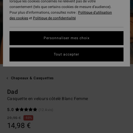
lorsque les cookies concernés ne relèvent pas de votre
consentement (tels que certains cookies de mesure d’audience).
Pour plus d'informations, consultez notre :
Politique d'utilisation
des cookies
et
Politique de confidentialité
Personnaliser mes choix
Tout accepter
Chapeaux & Casquettes
Dad
Casquette en velours côtelé Blanc Femme
5.0
(12 Avis)
29,95 €
50%
14,98 €