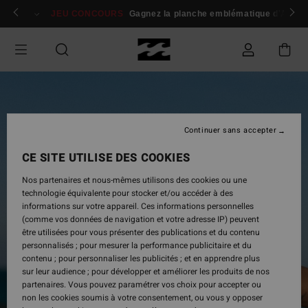
Passer
 membres
Se connecter / s'inscrire
JEU CONCOURS
Gagnez la planche emblématique d'Andy I
à
l'information
sur
le
produit
Continuer sans accepter
CE SITE UTILISE DES COOKIES
Nos partenaires et nous-mêmes utilisons des cookies ou une
technologie équivalente pour stocker et/ou accéder à des
informations sur votre appareil. Ces informations personnelles
(comme vos données de navigation et votre adresse IP) peuvent
être utilisées pour vous présenter des publications et du contenu
personnalisés ; pour mesurer la performance publicitaire et du
contenu ; pour personnaliser les publicités ; et en apprendre plus
sur leur audience ; pour développer et améliorer les produits de nos
partenaires. Vous pouvez paramétrer vos choix pour accepter ou
non les cookies soumis à votre consentement, ou vous y opposer