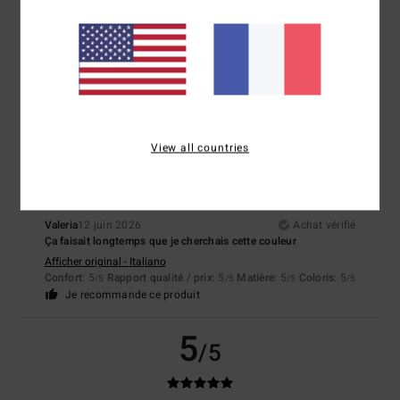
Margaux
14 juin 2026
Achat vérifié
J’adore !!!
Confort
: 5
Rapport qualité / prix
: 5
Taille
: Taille parfaite
Matière
: 5
/5
/5
/5
Coloris
: 5
/5
Je recommande ce produit
5
/5
View all countries
Valeria
12 juin 2026
Achat vérifié
Ça faisait longtemps que je cherchais cette couleur
Afficher original - Italiano
Confort
: 5
Rapport qualité / prix
: 5
Matière
: 5
Coloris
: 5
/5
/5
/5
/5
Je recommande ce produit
5
/5