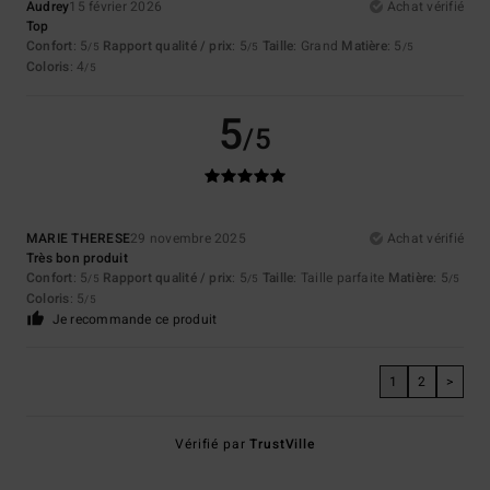
Audrey
15 février 2026
Achat vérifié
Top
Confort
: 5
Rapport qualité / prix
: 5
Taille
: Grand
Matière
: 5
/5
/5
/5
Coloris
: 4
/5
5
/5
MARIE THERESE
29 novembre 2025
Achat vérifié
Très bon produit
Confort
: 5
Rapport qualité / prix
: 5
Taille
: Taille parfaite
Matière
: 5
/5
/5
/5
Coloris
: 5
/5
Je recommande ce produit
1
2
>
Vérifié par
TrustVille