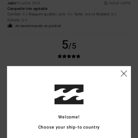
Jade
10 juillet 2026
Achat vérifié
Casquette très agréable
Confort
: 5
Rapport qualité / prix
: 5
Taille
: Grand
Matière
: 5
/5
/5
/5
Coloris
: 5
/5
Je recommande ce produit
5
/5
Arnaud
6 juillet 2026
Achat vérifié
Superbe qualité et deco
Confort
: 5
Rapport qualité / prix
: 5
Taille
: Trop grand
Matière
: 5
/5
/5
/5
Coloris
: 5
/5
Je recommande ce produit
5
/5
Welcome!
Choose your ship-to country