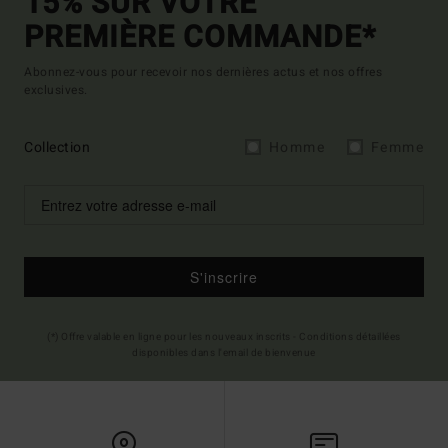
15% SUR VOTRE
PREMIÈRE COMMANDE*
Abonnez-vous pour recevoir nos dernières actus et nos offres
exclusives.
Collection
Homme
Femme
S'inscrire
(*) Offre valable en ligne pour les nouveaux inscrits - Conditions détaillées
disponibles dans l'email de bienvenue