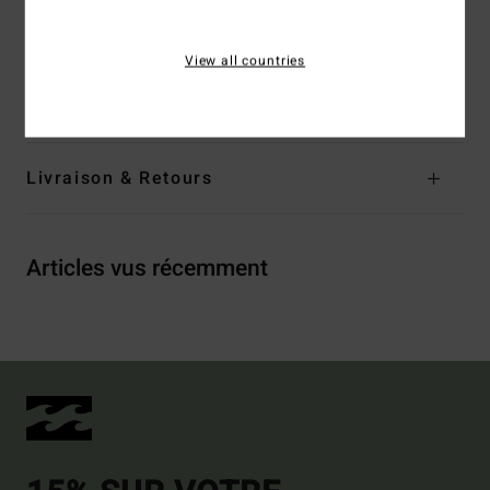
Composition
[Matière principale] 90 % polyester recyclé /
10 % élasthanne
View all countries
Traçabilité du produit (Loi Agec)
Livraison & Retours
Articles vus récemment