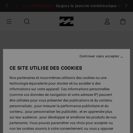
Passer
 membres
Se connecter / s'inscrire
JEU CONCOURS
Gagnez la planche emblématique d'Andy I
à
l'information
sur
le
produit
Continuer sans accepter
CE SITE UTILISE DES COOKIES
Nos partenaires et nous-mêmes utilisons des cookies ou une
technologie équivalente pour stocker et/ou accéder à des
informations sur votre appareil. Ces informations personnelles
(comme vos données de navigation et votre adresse IP) peuvent
être utilisées pour vous présenter des publications et du contenu
personnalisés ; pour mesurer la performance publicitaire et du
contenu ; pour personnaliser les publicités ; et en apprendre plus
sur leur audience ; pour développer et améliorer les produits de nos
partenaires. Vous pouvez paramétrer vos choix pour accepter ou
non les cookies soumis à votre consentement, ou vous y opposer