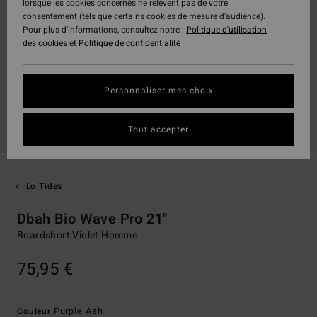
lorsque les cookies concernés ne relèvent pas de votre
consentement (tels que certains cookies de mesure d’audience).
Pour plus d'informations, consultez notre :
Politique d'utilisation
des cookies
et
Politique de confidentialité
Personnaliser mes choix
Tout accepter
Lo Tides
Dbah Bio Wave Pro 21"
Boardshort Violet Homme
75,95 €
Purple Ash
Couleur