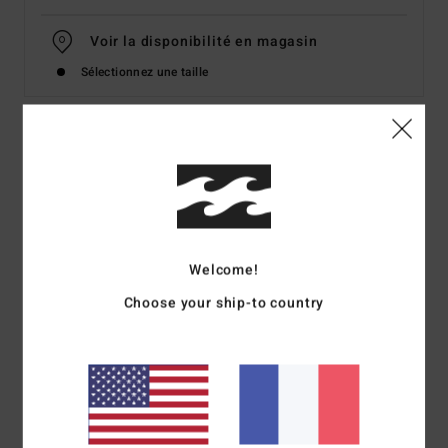
Voir la disponibilité en magasin
Sélectionnez une taille
Details & caractéristiques
Boardshort Violet Homme
Style
BL000576
Code couleur
pps
Welcome!
Caractéristiques
Choose your ship-to country
Panneaux latéraux assemblés (coupés cousus)
Poche arrière appliquée
Étiquette de marque Billabong tissée
Taille fixe, entrejambe extérieur 21" (53,3 cm) –
Longbong