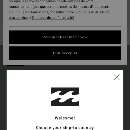
lorsque les cookies concernés ne relèvent pas de votre
consentement (tels que certains cookies de mesure d’audience).
Pour plus d'informations, consultez notre :
Politique d'utilisation
des cookies
et
Politique de confidentialité
Personnaliser mes choix
Tout accepter
15% SUR VOTRE
PREMIÈRE COMMANDE*
Abonnez-vous pour recevoir nos dernières actus et nos offres
exclusives.
Welcome!
Collection
Homme
Femme
Choose your ship-to country