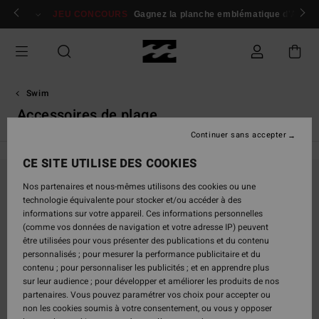
Passez
 membres
Se connecter / s'inscrire
JEU CONCOURS
Gagnez la planche emblématique d'Andy I
à
la
sélection
de
la
grille
Swim
des
Accessoires de plage
produits
Continuer sans accepter
CE SITE UTILISE DES COOKIES
Nos partenaires et nous-mêmes utilisons des cookies ou une
Ne partez pas trop loin, nos produits seront
technologie équivalente pour stocker et/ou accéder à des
bientôt de retour
informations sur votre appareil. Ces informations personnelles
(comme vos données de navigation et votre adresse IP) peuvent
être utilisées pour vous présenter des publications et du contenu
personnalisés ; pour mesurer la performance publicitaire et du
Oups, nous n'avons trouvé aucun résultat pour
contenu ; pour personnaliser les publicités ; et en apprendre plus
votre recherche.
sur leur audience ; pour développer et améliorer les produits de nos
partenaires. Vous pouvez paramétrer vos choix pour accepter ou
Pas de souci ! Essayez avec d'autres mots ou explorez nos catégories
non les cookies soumis à votre consentement, ou vous y opposer
pour trouver ce que vous cherchez.