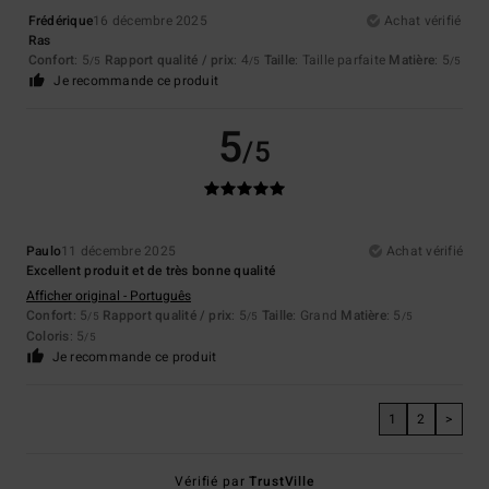
Frédérique
16 décembre 2025
Achat vérifié
Ras
Confort
: 5
Rapport qualité / prix
: 4
Taille
: Taille parfaite
Matière
: 5
/5
/5
/5
Je recommande ce produit
5
/5
Paulo
11 décembre 2025
Achat vérifié
Excellent produit et de très bonne qualité
Afficher original - Português
Confort
: 5
Rapport qualité / prix
: 5
Taille
: Grand
Matière
: 5
/5
/5
/5
Coloris
: 5
/5
Je recommande ce produit
1
2
>
Vérifié par
TrustVille