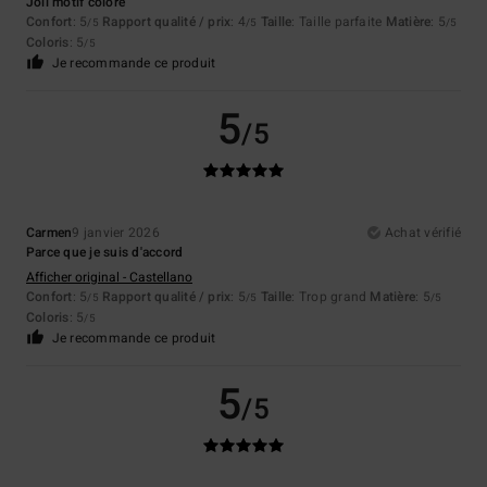
Joli motif coloré
Confort
: 5
Rapport qualité / prix
: 4
Taille
: Taille parfaite
Matière
: 5
/5
/5
/5
Coloris
: 5
/5
Je recommande ce produit
5
/5
Carmen
9 janvier 2026
Achat vérifié
Parce que je suis d'accord
Afficher original - Castellano
Confort
: 5
Rapport qualité / prix
: 5
Taille
: Trop grand
Matière
: 5
/5
/5
/5
Coloris
: 5
/5
Je recommande ce produit
5
/5