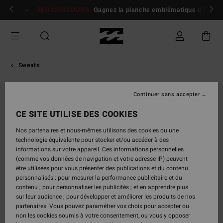
Passer
 membres
Se connecter / s'inscrire
JEU CONCOURS
Gagnez la planche emblématique d'Andy I
à
l'information
sur
le
produit
Sweats
Continuer sans accepter
CE SITE UTILISE DES COOKIES
Nos partenaires et nous-mêmes utilisons des cookies ou une
technologie équivalente pour stocker et/ou accéder à des
informations sur votre appareil. Ces informations personnelles
(comme vos données de navigation et votre adresse IP) peuvent
être utilisées pour vous présenter des publications et du contenu
personnalisés ; pour mesurer la performance publicitaire et du
contenu ; pour personnaliser les publicités ; et en apprendre plus
sur leur audience ; pour développer et améliorer les produits de nos
partenaires. Vous pouvez paramétrer vos choix pour accepter ou
non les cookies soumis à votre consentement, ou vous y opposer