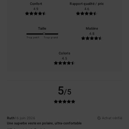
Confort
Rapport qualité / prix
4.9
4.6
Taille
Matière
4.8
Trop petit
Trop grand
Coloris
4.5
5
/5
Ruth
16 juin 2026
Achat vérifié
Une superbe veste en polaire, ultra-confortable