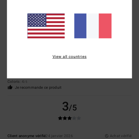
Produits très chouette !
Confort
: 5
Rapport qualité / prix
: 5
Taille
: Taille parfaite
Matière
: 5
/5
/5
/5
Je recommande ce produit
5
/5
View all countries
Client anonyme vérifié
26 janvier 2026
Achat vérifié
super
Confort
: 4
Rapport qualité / prix
: 4
Taille
: Taille parfaite
Matière
: 4
/5
/5
/5
Coloris
: 4
/5
Je recommande ce produit
3
/5
Client anonyme vérifié
24 janvier 2026
Achat vérifié