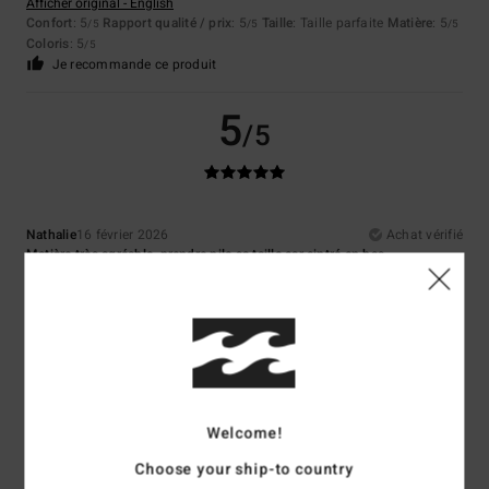
Afficher original - English
Confort
: 5
Rapport qualité / prix
: 5
Taille
: Taille parfaite
Matière
: 5
/5
/5
/5
Coloris
: 5
/5
Je recommande ce produit
5
/5
Nathalie
16 février 2026
Achat vérifié
Matière très agréable, prendre pile sa taille car cintré en bas
Confort
: 5
Rapport qualité / prix
: 5
Taille
: Taille parfaite
Matière
: 5
/5
/5
/5
Coloris
: 5
/5
Je recommande ce produit
5
/5
Welcome!
Choose your ship-to country
Margot
6 février 2026
Achat vérifié