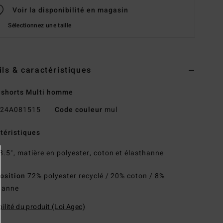
Voir la disponibilité en magasin
Sélectionnez une taille
ils & caractéristiques
shorts Multi homme
24A081515
Code couleur
mul
téristiques
8.5", matière en polyester, coton et élasthanne
osition
72% polyester recyclé / 20% coton / 8%
hanne
ilité du produit (Loi Agec)