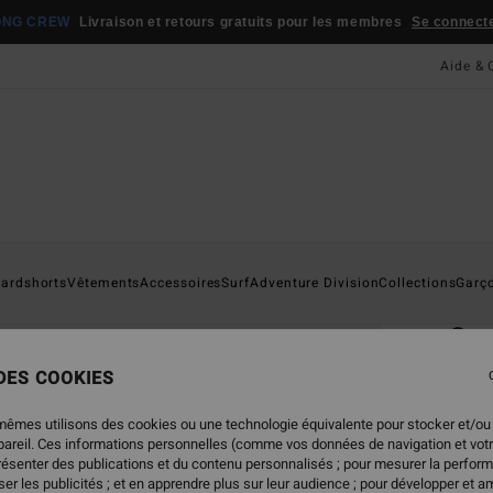
ONG CREW
Livraison et retours gratuits pour les membres
Se connecter
Aide & 
Page D'a
ardshorts
Vêtements
Accessoires
Surf
Adventure Division
Collections
Garç
ÉC
Goo
Board
 DES COOKIES
5.0
mêmes utilisons des cookies ou une technologie équivalente pour stocker et/ou
65,
ppareil. Ces informations personnelles (comme vos données de navigation et vot
présenter des publications et du contenu personnalisés ; pour mesurer la perform
er les publicités ; et en apprendre plus sur leur audience ; pour développer et am