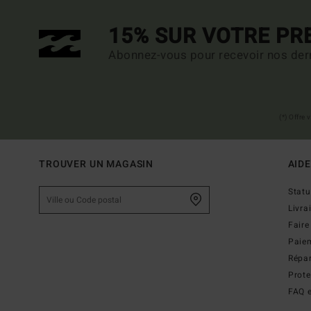
15% SUR VOTRE P
Abonnez-vous pour recevoir nos dern
(*) Offre
TROUVER UN MAGASIN
AIDE
Stat
Livra
Faire
Paie
Répar
Prot
FAQ e