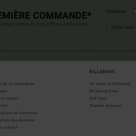
Collection
REMIÈRE COMMANDE*
ières actus et nos offres exclusives.
 valable en ligne pour les nouveaux inscrits - Conditions détaillées disponibles dans l'email de
BILLABONG
ut de la commande
50 Years of Billabong
ison
Billabong Crew
 un retour
Gift Card
ment
Student discount
ations et Garanties
ection des données
t contact