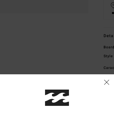
Deta
Board
Style
Carac
1
Comp
élast
Traçab