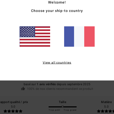
Welcome!
Livr
Choose your ship-to country
Note moyenne
5.0
View all countries
/5
basé sur
1 avis vérifiés
depuis septembre 2025
100% de nos clients recommandent ce produit
apport qualité / prix
Taille
Matière
5.0
5.0
Trop petit
Trop grand