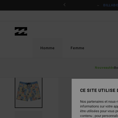
Passer
ciper
BILLAB
à
l'information
sur
le
produit
Homme
Femme
Nouveautés
Bo
RUPTURE DE STOCK
CE SITE UTILISE
Nos partenaires et nous-
informations sur votre a
être utilisées pour vous 
contenu ; pour personnalis