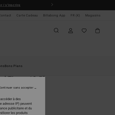
 / s'inscrire
Contact
Carte Cadeau
Billabong App
FR (€)
Magasins
ccueil
Homme
Boardshorts
Lo Tides
ons
Bons Plans
O
d Times 18.5"
shorts Multi homme
Continuer sans accepter
(1 Avis)
 accéder à des
95 €
re adresse IP) peuvent
ance publicitaire et du
éliorer les produits