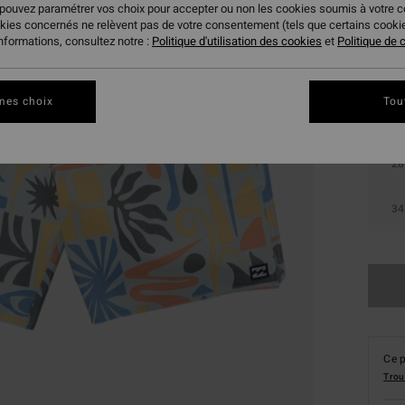
 pouvez paramétrer vos choix pour accepter ou non les cookies soumis à votre 
Coule
okies concernés ne relèvent pas de votre consentement (tels que certains cook
informations, consultez notre :
Politique d'utilisation des cookies
et
Politique de c
mes choix
Tou
28
34
Ce p
Trou