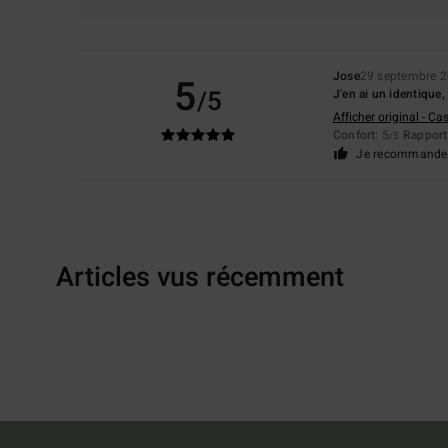
Jose
29 septembre 
5
/5
J'en ai un identique,
Afficher original - Ca
Confort
: 5
Rapport 
/5
Je recommande 
Articles vus récemment