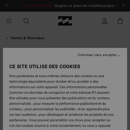
Passer
 membres
Se connecter / s'inscrire
JEU CONCOURS
Gagnez la planche emblématique d'Andy I
à
l'information
sur
le
produit
Vestes & Manteaux
Continuer sans accepter
CE SITE UTILISE DES COOKIES
Nos partenaires et nous-mêmes utilisons des cookies ou une
technologie équivalente pour stocker et/ou accéder à des
informations sur votre appareil. Ces informations personnelles
(comme vos données de navigation et votre adresse IP) peuvent
être utilisées pour vous présenter des publications et du contenu
personnalisés ; pour mesurer la performance publicitaire et du
contenu ; pour personnaliser les publicités ; et en apprendre plus
sur leur audience ; pour développer et améliorer les produits de nos
partenaires. Vous pouvez paramétrer vos choix pour accepter ou
non les cookies soumis à votre consentement, ou vous y opposer