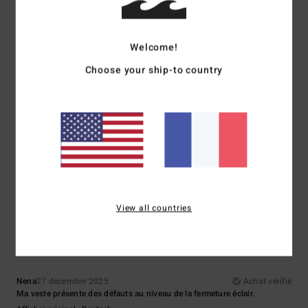
Confort
: 5
Rapport qualité / prix
: 5
Matière
: 5
Coloris
: 5
/5
/5
/5
/5
Je recommande ce produit
5
Welcome!
/5
Choose your ship-to country
Susan
22 janvier 2026
Achat vérifié
Jolie couleur, coupe ample et confortable
Afficher original - English
Confort
: 5
Rapport qualité / prix
: 5
Taille
: Grand
Matière
: 5
/5
/5
/5
Je recommande ce produit
2
View all countries
/5
Nena
27 décembre 2025
Achat vérifié
Ma veste présente des défauts au niveau de la fermeture éclair.