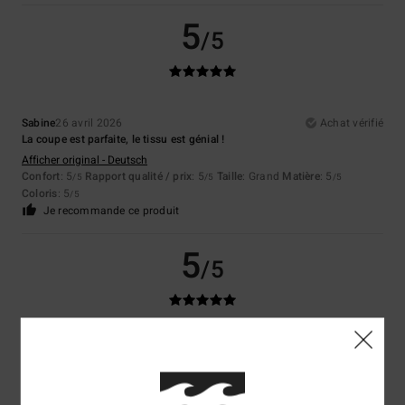
5
/5
Sabine
26 avril 2026
Achat vérifié
La coupe est parfaite, le tissu est génial !
Afficher original - Deutsch
Confort
: 5
Rapport qualité / prix
: 5
Taille
: Grand
Matière
: 5
/5
/5
/5
Coloris
: 5
/5
Je recommande ce produit
5
/5
Marian
1 mars 2026
Achat vérifié
Parce que tout va bien
Afficher original - Castellano