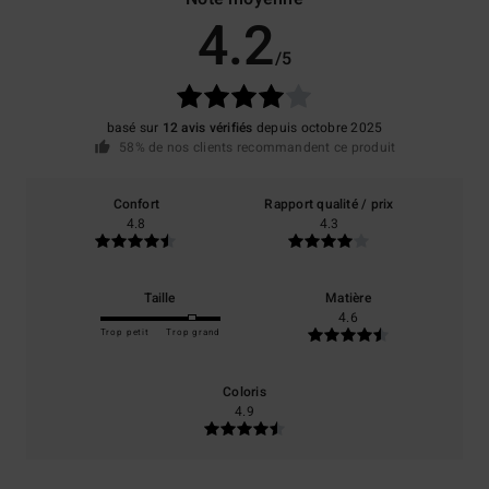
4.2
/5
basé sur
12 avis vérifiés
depuis octobre 2025
58% de nos clients recommandent ce produit
Confort
Rapport qualité / prix
4.8
4.3
Taille
Matière
4.6
Trop petit
Trop grand
Coloris
4.9