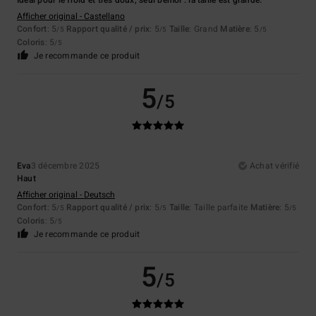
Idéal pour le froid et très doux, seul bémol : la taille est grande.
Afficher original - Castellano
Confort
: 5
Rapport qualité / prix
: 5
Taille
: Grand
Matière
: 5
/5
/5
/5
Coloris
: 5
/5
Je recommande ce produit
5
/5
Eva
3 décembre 2025
Achat vérifié
Haut
Afficher original - Deutsch
Confort
: 5
Rapport qualité / prix
: 5
Taille
: Taille parfaite
Matière
: 5
/5
/5
/5
Coloris
: 5
/5
Je recommande ce produit
5
/5