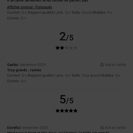
Il se tache facilement et les taches ne partent pas.
Afficher original - Português
Confort
: 5
Rapport qualité / prix
: 3
Taille
: Grand
Matière
: 4
/5
/5
/5
Coloris
: 5
/5
2
/5
Gaelle
8 décembre 2025
Achat vérifié
Trop grande , tachée
Confort
: 5
Rapport qualité / prix
: 4
Taille
: Trop grand
Matière
: 5
/5
/5
/5
Coloris
: 5
/5
5
/5
Estrella
5 décembre 2025
Achat vérifié