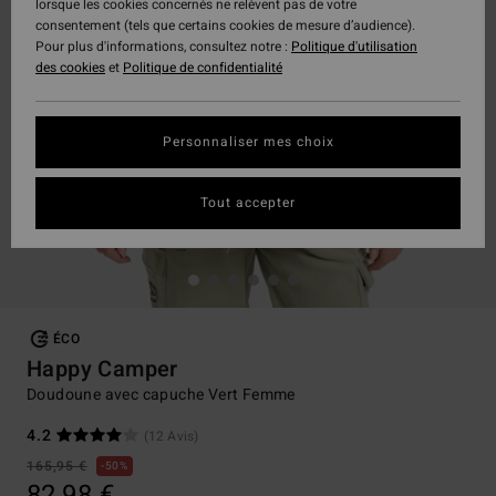
lorsque les cookies concernés ne relèvent pas de votre
consentement (tels que certains cookies de mesure d’audience).
Pour plus d'informations, consultez notre :
Politique d'utilisation
des cookies
et
Politique de confidentialité
Personnaliser mes choix
Tout accepter
ÉCO
Happy Camper
Doudoune avec capuche Vert Femme
4.2
(12 Avis)
165,95 €
50%
82,98 €