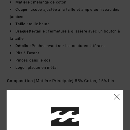
Matière :
mélange de coton
Coupe :
coupe ajustée à la taille et ample au niveau des
jambes
Taille :
taille haute
Braguette/taille :
fermeture à glissière avec un bouton à
la taille
Détails :
Poches avant sur les coutures latérales
Plis à l'avant
Pinces dans le dos
Logo :
plaque en métal
Composition
[Matière Principale] 85% Coton, 15% Lin
Traçabilité du produit (Loi Agec)
Livraison & Retours