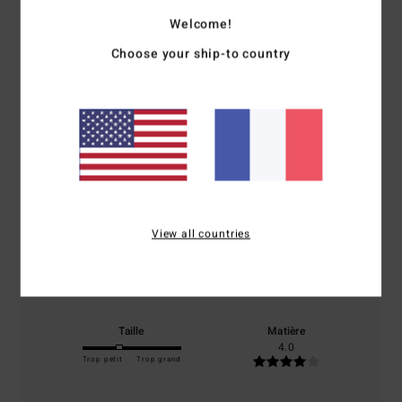
Avis clients
Welcome!
Choose your ship-to country
Note moyenne
4.0
/5
basé sur
2 avis vérifiés
depuis octobre 2025
0% de nos clients recommandent ce produit
View all countries
Confort
Rapport qualité / prix
4.0
4.0
Taille
Matière
4.0
Trop petit
Trop grand