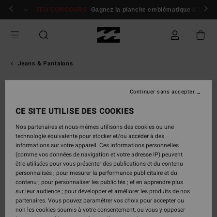
Passer
 membres
Se connecter / s'inscrire
JEU CONCOURS
Gagnez la planche emblématique d'Andy I
à
l'information
sur
le
produit
Jeans & Pantalons
Continuer sans accepter
CE SITE UTILISE DES COOKIES
Nos partenaires et nous-mêmes utilisons des cookies ou une
technologie équivalente pour stocker et/ou accéder à des
informations sur votre appareil. Ces informations personnelles
(comme vos données de navigation et votre adresse IP) peuvent
être utilisées pour vous présenter des publications et du contenu
personnalisés ; pour mesurer la performance publicitaire et du
contenu ; pour personnaliser les publicités ; et en apprendre plus
sur leur audience ; pour développer et améliorer les produits de nos
partenaires. Vous pouvez paramétrer vos choix pour accepter ou
non les cookies soumis à votre consentement, ou vous y opposer