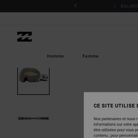
Passer
ciper
BILLAB
à
l'information
sur
le
produit
Homme
Femme
CE SITE UTILISE
Nos partenaires et nous-
informations sur votre a
être utilisées pour vous 
contenu ; pour personnalis