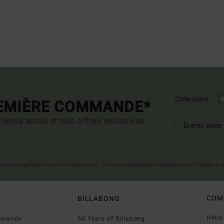
Collection
REMIÈRE COMMANDE*
ières actus et nos offres exclusives.
 valable en ligne pour les nouveaux inscrits - Conditions détaillées disponibles dans l'email de
COM
BILLABONG
Hell
ommande
50 Years of Billabong