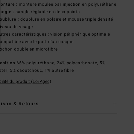
onture :
monture moulée par injection en polyuréthane
angle :
sangle réglable en deux points
oublure :
doublure en polaire et mousse triple densité
iveau du visage
utres caractéristiques : vision périphérique optimale
ompatible avec le port d'un casque
ochon double en microfibre
osition
65% polyuréthane, 24% polycarbonate, 5%
ster, 5% caoutchouc, 1% autre fibre
ilité du produit (Loi Agec)
aison & Retours