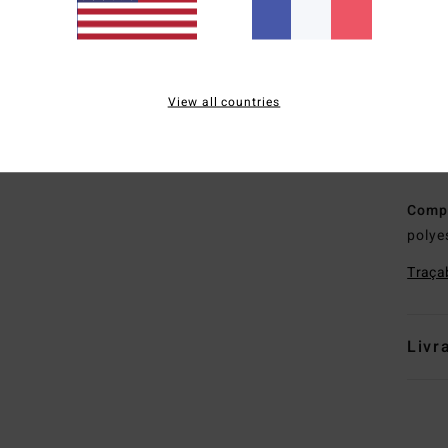
M
S
D
au n
View all countries
A
C
P
Comp
polye
Traçab
Livr