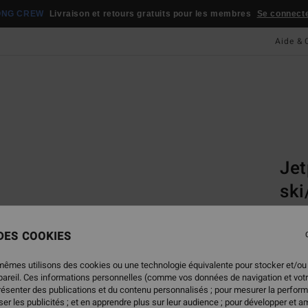
ONG CREW
Livraison et retours gratuits pour les membres
Se connecter
Aide & 
Page D'a
Techn
Jet
sk
Vonzi
ski/s
 DES COOKIES
200,0
mêmes utilisons des cookies ou une technologie équivalente pour stocker et/ou
140
ppareil. Ces informations personnelles (comme vos données de navigation et vot
présenter des publications et du contenu personnalisés ; pour mesurer la perform
BONS 
er les publicités ; et en apprendre plus sur leur audience ; pour développer et am