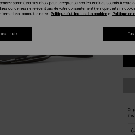
 pouvez paramétrer vos choix pour accepter ou non les cookies soumis à votre 
okies concernés ne relèvent pas de votre consentement (tels que certains cook
Coule
informations, consultez notre :
Politique d'utilisation des cookies
et
Politique de c
mes choix
Tou
Ce p
Trou