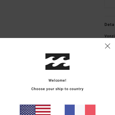
Deta
Vonz
ski/
Style
Carac
M
cao
Welcome!
p
Choose your ship-to country
É
pol
É
S