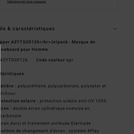
Sélectionner mon magasin
ils & caractéristiques
ipper AZYTG00126</br>Jetpack - Masque de
snowboard pour Homme
AZYTG00126
Code couleur
sgc
téristiques
atière :
polyuréthane, polycarbonate, polyester et
utchouc
rotection solaire :
protection solaire anti-UV 100%
cran :
double écran cylindrique oversize en
ycarbonate
cran durci et traitement antibuée Glaricade
ystème de changement d'écran : système 4Play