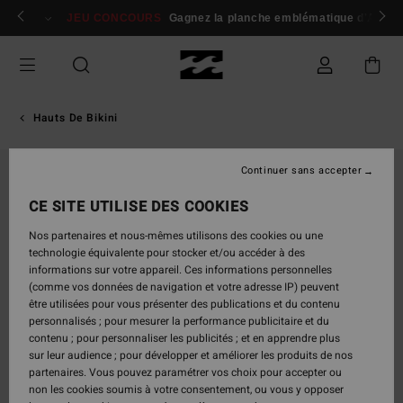
Passer
 membres
Se connecter / s'inscrire
JEU CONCOURS
Gagnez la planche emblématique d'Andy I
à
l'information
sur
le
produit
Hauts De Bikini
Continuer sans accepter
CE SITE UTILISE DES COOKIES
Nos partenaires et nous-mêmes utilisons des cookies ou une
technologie équivalente pour stocker et/ou accéder à des
informations sur votre appareil. Ces informations personnelles
(comme vos données de navigation et votre adresse IP) peuvent
être utilisées pour vous présenter des publications et du contenu
personnalisés ; pour mesurer la performance publicitaire et du
contenu ; pour personnaliser les publicités ; et en apprendre plus
sur leur audience ; pour développer et améliorer les produits de nos
partenaires. Vous pouvez paramétrer vos choix pour accepter ou
non les cookies soumis à votre consentement, ou vous y opposer