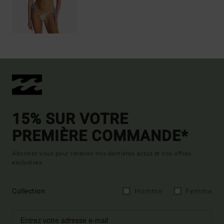
15% SUR VOTRE
PREMIÈRE COMMANDE*
Abonnez-vous pour recevoir nos dernières actus et nos offres
exclusives.
Collection
Homme
Femme