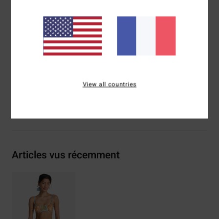
Crochet centré dans le dos pour l'accroche
Détail froncé sur le buste
Coussinets amovibles
Composition
[Matière principale] 78% Nylon recyclé
(Polyamide), 22% Élasthanne
Traçabilité du produit (Loi Agec)
View all countries
Livraison & Retours
Articles vus récemment