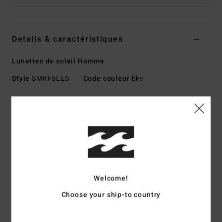
Details & caractéristiques
Lunettes de soleil Homme
Style
SMRF5LES
Code couleur
bkv
Caractéristiques
Taille Medium - Large
Monture injectée en grilamid
Charnières optiques italiennes en acier inoxydable
Verres en polycarbonate résistant aux chocs
Verres sphériques de base 6
Welcome!
Protection anti-UV 100%
Choose your ship-to country
Disponible en version Wildlife Polarized
Fabriquées en Italie
Télécharger la
Déclaration De Conformité