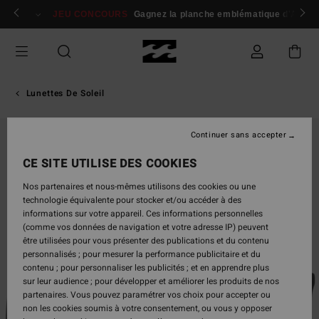
Passer
 membres
Se connecter / s'inscrire
JEU CONCOURS
Gagnez la planche emblématique d'Andy I
à
l'information
sur
le
produit
Lunettes De Soleil
Continuer sans accepter
CE SITE UTILISE DES COOKIES
Nos partenaires et nous-mêmes utilisons des cookies ou une
technologie équivalente pour stocker et/ou accéder à des
informations sur votre appareil. Ces informations personnelles
(comme vos données de navigation et votre adresse IP) peuvent
être utilisées pour vous présenter des publications et du contenu
personnalisés ; pour mesurer la performance publicitaire et du
contenu ; pour personnaliser les publicités ; et en apprendre plus
sur leur audience ; pour développer et améliorer les produits de nos
partenaires. Vous pouvez paramétrer vos choix pour accepter ou
non les cookies soumis à votre consentement, ou vous y opposer