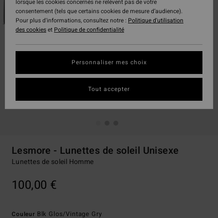
lorsque les cookies concernés ne relèvent pas de votre
consentement (tels que certains cookies de mesure d’audience).
Pour plus d'informations, consultez notre :
Politique d'utilisation
des cookies
et
Politique de confidentialité
Personnaliser mes choix
Tout accepter
Lesmore - Lunettes de soleil Unisexe
Lunettes de soleil Homme
100,00 €
Blk Glos/vintage Gry
Couleur