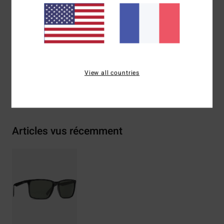
Composition
73 % nylon, 23 % polycarbonate, 2 % métal,
2 % alliage de zinc
Traçabilité du produit (Loi Agec)
View all countries
Livraison & Retours
Articles vus récemment