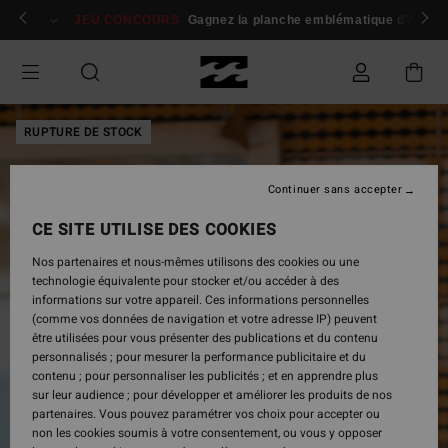
Passer
 membres
Se connecter / s'inscrire
JEU CONCOURS
Gagnez la planche emblématique d'Andy I
à
l'information
sur
le
produit
RUPTURE DE STOCK
Continuer sans accepter
CE SITE UTILISE DES COOKIES
Nos partenaires et nous-mêmes utilisons des cookies ou une
technologie équivalente pour stocker et/ou accéder à des
informations sur votre appareil. Ces informations personnelles
(comme vos données de navigation et votre adresse IP) peuvent
être utilisées pour vous présenter des publications et du contenu
personnalisés ; pour mesurer la performance publicitaire et du
contenu ; pour personnaliser les publicités ; et en apprendre plus
sur leur audience ; pour développer et améliorer les produits de nos
partenaires. Vous pouvez paramétrer vos choix pour accepter ou
non les cookies soumis à votre consentement, ou vous y opposer