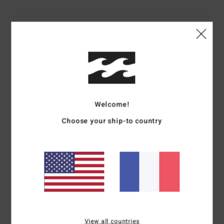
Details & caractéristiques
Bob Multi Femme
Style
24E552511
Code couleur
mul
Caractéristiques
Welcome!
Modèle :
bob
Choose your ship-to country
Matière :
100% coton
Construction :
construction sans fermeture
visière :
visière plate
Détails :
logo à l'avant
Composition
100 % Coton
Traçabilité du produit (Loi Agec)
View all countries