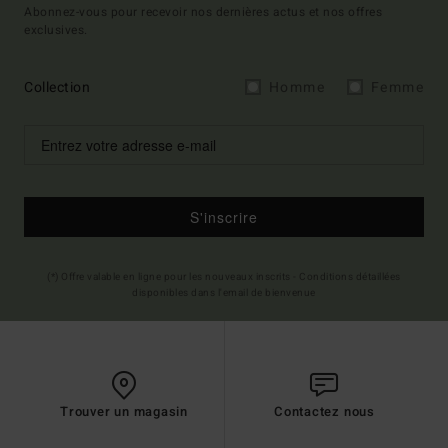
Abonnez-vous pour recevoir nos dernières actus et nos offres
exclusives.
Collection
Homme
Femme
S'inscrire
(*) Offre valable en ligne pour les nouveaux inscrits - Conditions détaillées
disponibles dans l'email de bienvenue
Trouver un magasin
Contactez nous