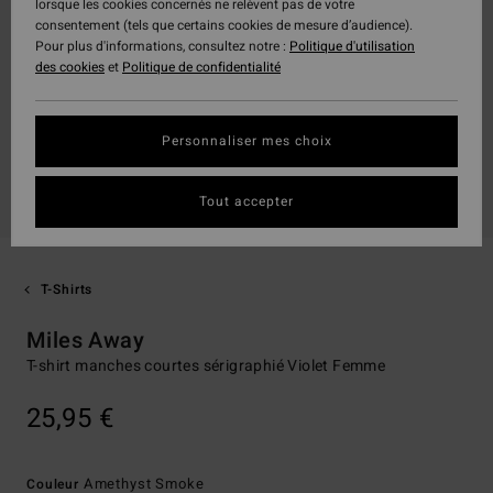
lorsque les cookies concernés ne relèvent pas de votre
consentement (tels que certains cookies de mesure d’audience).
Pour plus d'informations, consultez notre :
Politique d'utilisation
des cookies
et
Politique de confidentialité
Personnaliser mes choix
Tout accepter
T-Shirts
Miles Away
T-shirt manches courtes sérigraphié Violet Femme
25,95 €
Amethyst Smoke
Couleur