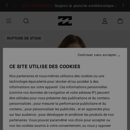
Passer
 membres
Se connecter / s'inscrire
JEU CONCOURS
Gagnez la planche emblématique d'Andy I
à
l'information
sur
le
produit
RUPTURE DE STOCK
Continuer sans accepter
CE SITE UTILISE DES COOKIES
Nos partenaires et nous-mêmes utilisons des cookies ou une
technologie équivalente pour stocker et/ou accéder à des
informations sur votre appareil. Ces informations personnelles
(comme vos données de navigation et votre adresse IP) peuvent
être utilisées pour vous présenter des publications et du contenu
personnalisés ; pour mesurer la performance publicitaire et du
contenu ; pour personnaliser les publicités ; et en apprendre plus
sur leur audience ; pour développer et améliorer les produits de nos
partenaires. Vous pouvez paramétrer vos choix pour accepter ou
non les cookies soumis à votre consentement, ou vous y opposer