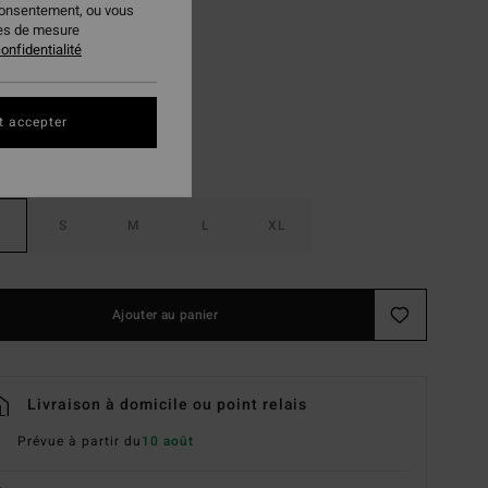
consentement, ou vous
ies de mesure
Atlantis
ur
onfidentialité
t accepter
S
M
L
XL
Ajouter au panier
Livraison à domicile ou point relais
Prévue à partir du
10 août