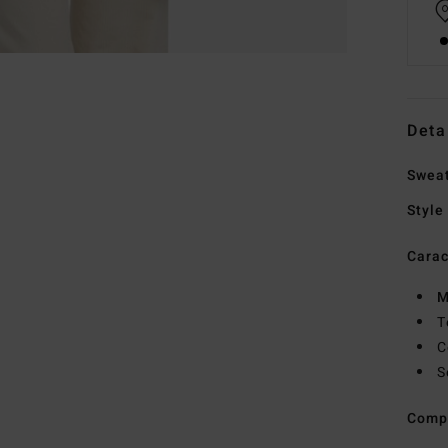
Deta
Swea
Style
Carac
M
T
C
S
Comp