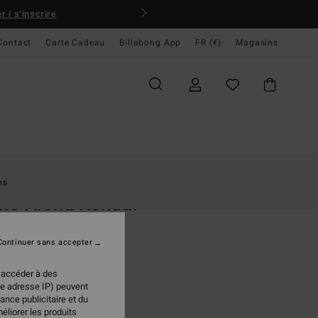
 / s'inscrire
Contact
Carte Cadeau
Billabong App
FR (€)
Magasins
ccueil
Femme
Vêtements
Sweats
ns
no Aloha Kendal
 Noir Femme
Continuer sans accepter
(9 Avis)
 €
50%
 accéder à des
98 €
re adresse IP) peuvent
ance publicitaire et du
PLANS
éliorer les produits