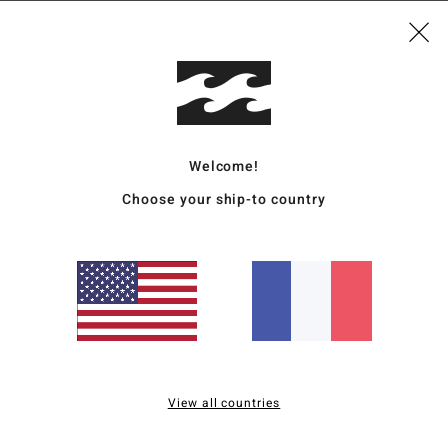
4.6
4.7
Trop petit
Trop grand
 taille M me va parfaitement, coupe ample
utsch
Welcome!
qualité / prix
: 5
Taille
: Taille parfaite
Matière
: 5
Coloris
: 5
/5
/5
/5
ce produit
Choose your ship-to country
utsch
qualité / prix
: 4
Taille
: Taille parfaite
Matière
: 4
Coloris
: 5
/5
/5
/5
ce produit
26
View all countries
qualité / prix
: 5
Taille
: Taille parfaite
Matière
: 5
Coloris
: 5
/5
/5
/5
ce produit