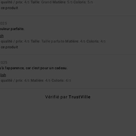
qualité / prix
: 4
Taille
: Grand
Matière
: 5
Coloris
: 5
/5
/5
/5
ce produit
2025
uleur parfaite.
tch
qualité / prix
: 4
Taille
: Taille parfaite
Matière
: 4
Coloris
: 4
/5
/5
/5
ce produit
2025
'à l'apparence, car c'est pour un cadeau.
lish
qualité / prix
: 4
Matière
: 4
Coloris
: 4
/5
/5
/5
Vérifié par
TrustVille