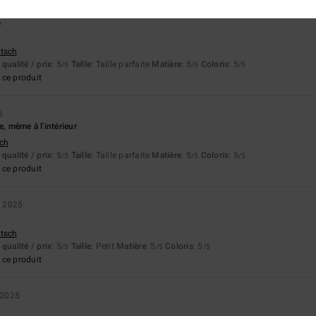
6
utsch
qualité / prix
: 5
Taille
: Taille parfaite
Matière
: 5
Coloris
: 5
/5
/5
/5
ce produit
6
e, même à l'intérieur
tch
qualité / prix
: 5
Taille
: Taille parfaite
Matière
: 5
Coloris
: 5
/5
/5
/5
ce produit
 2025
utsch
qualité / prix
: 5
Taille
: Petit
Matière
: 5
Coloris
: 5
/5
/5
/5
ce produit
 2025