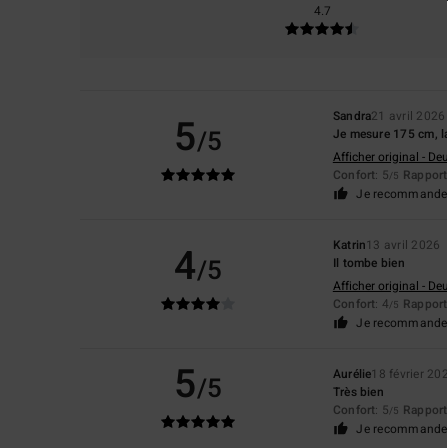
4.7
Sandra
21 avril 2026
5
/5
Je mesure 175 cm, la
Afficher original - De
Confort
: 5
Rapport 
/5
Je recommande 
Katrin
13 avril 2026
4
/5
Il tombe bien
Afficher original - De
Confort
: 4
Rapport 
/5
Je recommande 
5
Aurélie
18 février 20
/5
Très bien
Confort
: 5
Rapport 
/5
Je recommande 