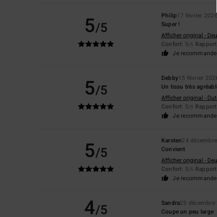
Philip
17 février 202
5
/5
Super !
Afficher original - De
Confort
: 5
Rapport 
/5
Je recommande 
Debby
15 février 202
5
/5
Un tissu très agréabl
Afficher original - Du
Confort
: 5
Rapport 
/5
Je recommande 
Karsten
24 décembre
5
/5
Convient
Afficher original - De
Confort
: 5
Rapport 
/5
Je recommande 
4
Sandra
23 décembre
/5
Coupe un peu large