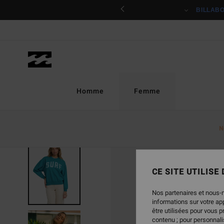
Passer
ciper
BILLAB
à
l'information
sur
le
produit
Homme
Femme
N
CE SITE UTILISE
Nos partenaires et nous-
informations sur votre a
être utilisées pour vous 
contenu ; pour personnalis