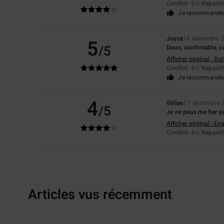
Confort
: 5
Rapport 
/5
Je recommande 
Joyce
16 décembre 
5
/5
Doux, confortable, co
Afficher original - Du
Confort
: 4
Rapport 
/5
Je recommande 
4
Gillian
11 décembre 
/5
Je ne peux me fier qu
Afficher original - Eng
Confort
: 4
Rapport 
/5
Articles vus récemment