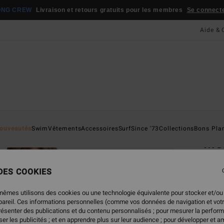
ONG CREW
Livraison et retours gratuits pour les membres
Se connecter
Aide & 
Page D'a
ouveautés
Swim
Vêtements
Accessoires
Surf
Since '73
Collections
Bons Pla
Mo
Sweat
 DES COOKIES
4.7
59,95
mêmes utilisons des cookies ou une technologie équivalente pour stocker et/ou
29,
ppareil. Ces informations personnelles (comme vos données de navigation et vot
présenter des publications et du contenu personnalisés ; pour mesurer la perform
BONS 
er les publicités ; et en apprendre plus sur leur audience ; pour développer et am