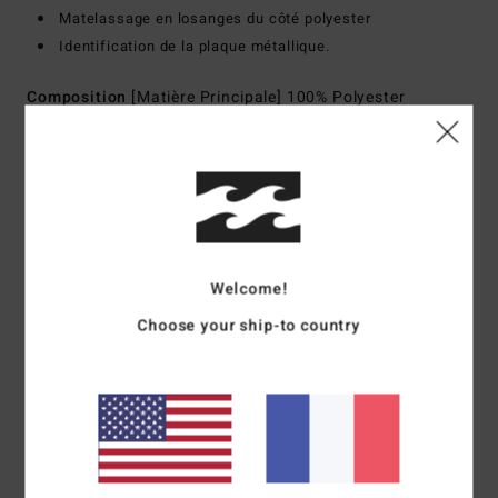
Matelassage en losanges du côté polyester
Identification de la plaque métallique.
Composition
[Matière Principale] 100% Polyester
Traçabilité du produit (Loi Agec)
Livraison & Retours
Welcome!
Avis clients
Choose your ship-to country
Note moyenne
5.0
/5