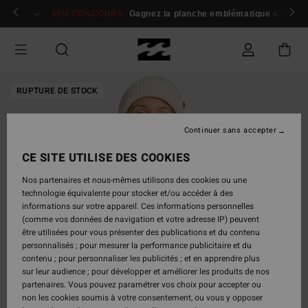
Passer
 membres
Se connecter / s'inscrire
JEU CONCOURS
Gagnez la planche emblématique d'Andy I
à
l'information
sur
le
produit
RUPTURE DE STOCK
Continuer sans accepter
CE SITE UTILISE DES COOKIES
Nos partenaires et nous-mêmes utilisons des cookies ou une
technologie équivalente pour stocker et/ou accéder à des
informations sur votre appareil. Ces informations personnelles
(comme vos données de navigation et votre adresse IP) peuvent
être utilisées pour vous présenter des publications et du contenu
personnalisés ; pour mesurer la performance publicitaire et du
contenu ; pour personnaliser les publicités ; et en apprendre plus
sur leur audience ; pour développer et améliorer les produits de nos
partenaires. Vous pouvez paramétrer vos choix pour accepter ou
non les cookies soumis à votre consentement, ou vous y opposer