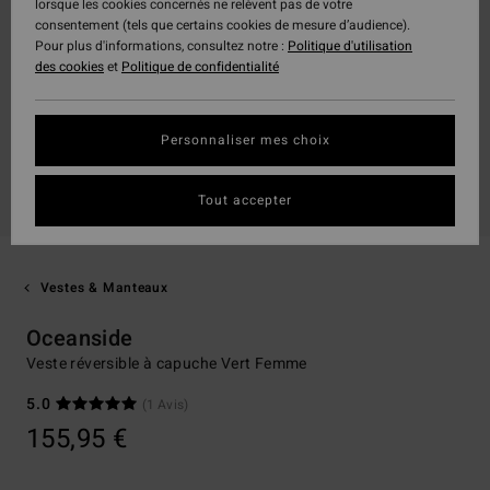
lorsque les cookies concernés ne relèvent pas de votre
consentement (tels que certains cookies de mesure d’audience).
Pour plus d'informations, consultez notre :
Politique d'utilisation
des cookies
et
Politique de confidentialité
Personnaliser mes choix
Tout accepter
Vestes & Manteaux
Oceanside
Veste réversible à capuche Vert Femme
5.0
(1 Avis)
155,95 €