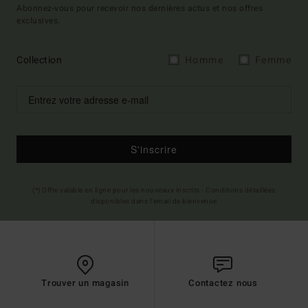
Abonnez-vous pour recevoir nos dernières actus et nos offres
exclusives.
Collection
Homme
Femme
S'inscrire
(*) Offre valable en ligne pour les nouveaux inscrits - Conditions détaillées
disponibles dans l'email de bienvenue
Trouver un magasin
Contactez nous