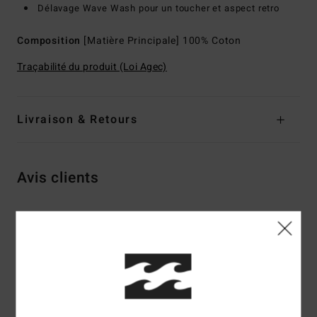
Délavage Wave Wash pour un toucher et aspect retro
Composition
[Matière Principale] 100% Coton
Traçabilité du produit (Loi Agec)
Livraison & Retours
Avis clients
Note moyenne
5.0
/5
basé sur
2 avis vérifiés
depuis octobre 2025