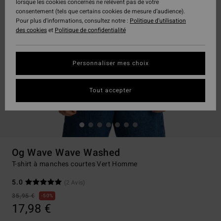
lorsque les cookies concernés ne relèvent pas de votre
consentement (tels que certains cookies de mesure d’audience).
Pour plus d'informations, consultez notre :
Politique d'utilisation
des cookies
et
Politique de confidentialité
Personnaliser mes choix
Tout accepter
Og Wave Wave Washed
T-shirt à manches courtes Vert Homme
5.0
(2 Avis)
35,95 €
50%
17,98 €