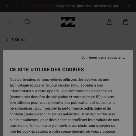
Passer
 membres
Se connecter / s'inscrire
JEU CONCOURS
Gagnez la planche emblématique d'Andy I
à
l'information
sur
le
produit
T-Shirts
Continuer sans accepter
CE SITE UTILISE DES COOKIES
Nos partenaires et nous-mêmes utilisons des cookies ou une
technologie équivalente pour stocker et/ou accéder à des
informations sur votre appareil. Ces informations personnelles
(comme vos données de navigation et votre adresse IP) peuvent
être utilisées pour vous présenter des publications et du contenu
personnalisés ; pour mesurer la performance publicitaire et du
contenu ; pour personnaliser les publicités ; et en apprendre plus
sur leur audience ; pour développer et améliorer les produits de nos
partenaires. Vous pouvez paramétrer vos choix pour accepter ou
non les cookies soumis à votre consentement, ou vous y opposer