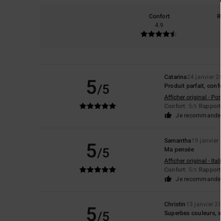
Confort
R
4.9
Catarina
24 janvier 
5
/5
Produit parfait, conf
Afficher original - Po
Confort
: 5
Rapport 
/5
Je recommande 
Samantha
19 janvier
5
/5
Ma pensée
Afficher original - Ita
Confort
: 5
Rapport 
/5
Je recommande 
Christin
13 janvier 2
5
/5
Superbes couleurs, ag