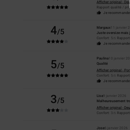
Afficher original - De
Rapport qualité / pri
Je recommande 
4
Margaux
11 janvier 
/5
Juste oversize mais j
Confort
: 5
Rapport 
/5
Je recommande 
Paulina
10 janvier 2
5
/5
Qualité
Afficher original - Po
Confort
: 5
Rapport 
/5
Je recommande 
3
Lisa
9 janvier 2026
/5
Malheureusement tr
Afficher original - De
Confort
: 3
Rapport 
/5
Jose
6 janvier 2026