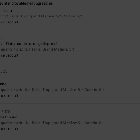
n sont incroyablement agréables.
stellano
x
: 5
Taille
: Trop grand
Matière
: 5
Coloris
: 5
/5
/5
/5
ce produit
26
e ! Et des couleurs magnifiques !
qualité / prix
: 3
Taille
: Grand
Matière
: 5
/5
/5
ce produit
2025
liano
qualité / prix
: 5
Taille
: Trop grand
Matière
: 5
Coloris
: 5
/5
/5
/5
ce produit
e 2025
er et chaud
qualité / prix
: 4
Taille
: Trop grand
Matière
: 5
Coloris
: 5
/5
/5
/5
ce produit