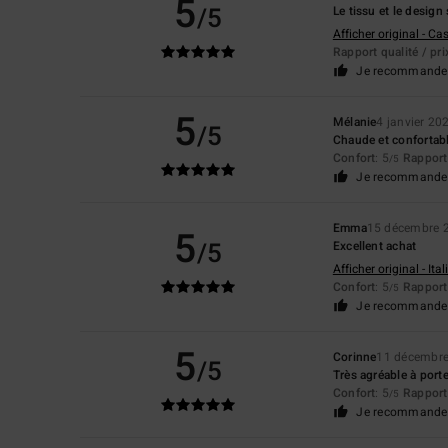
5
/5
Le tissu et le desig
Afficher original - Ca
Rapport qualité / pri
Je recommande 
5
Mélanie
4 janvier 20
/5
Chaude et confortabl
Confort
: 5
Rapport 
/5
Je recommande 
Emma
15 décembre 
5
/5
Excellent achat
Afficher original - Ita
Confort
: 5
Rapport 
/5
Je recommande 
5
Corinne
11 décembr
/5
Très agréable à port
Confort
: 5
Rapport 
/5
Je recommande 