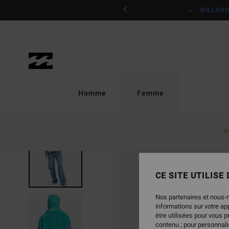
Passer
ciper
BILLAB
à
l'information
sur
le
produit
Homme
Femme
N
RUPTURE DE STOCK
CE SITE UTILISE
Nos partenaires et nous-
informations sur votre a
être utilisées pour vous 
contenu ; pour personnalis