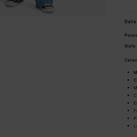
Deta
Polai
Style
Carac
M
C
M
C
E
F
P
L