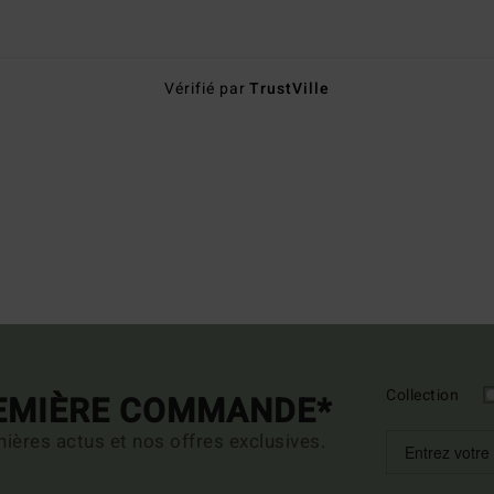
Vérifié par
TrustVille
Collection
REMIÈRE COMMANDE*
ières actus et nos offres exclusives.