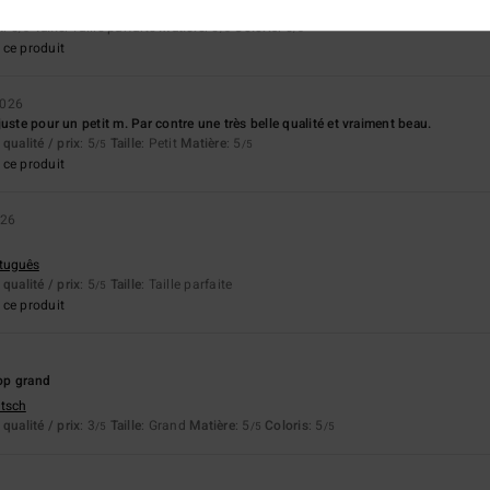
utsch
x
: 5
Taille
: Taille parfaite
Matière
: 5
Coloris
: 5
/5
/5
/5
ce produit
2026
uste pour un petit m. Par contre une très belle qualité et vraiment beau.
qualité / prix
: 5
Taille
: Petit
Matière
: 5
/5
/5
ce produit
026
rtuguês
qualité / prix
: 5
Taille
: Taille parfaite
/5
ce produit
op grand
utsch
qualité / prix
: 3
Taille
: Grand
Matière
: 5
Coloris
: 5
/5
/5
/5