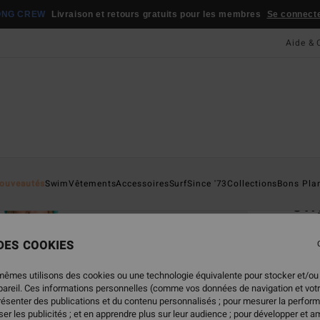
ONG CREW
Livraison et retours gratuits pour les membres
Se connecter
Aide & 
Page D'a
ouveautés
Swim
Vêtements
Accessoires
Surf
Since '73
Collections
Bons Pla
Ori
Polai
 DES COOKIES
4.8
79,
mêmes utilisons des cookies ou une technologie équivalente pour stocker et/ou
ppareil. Ces informations personnelles (comme vos données de navigation et vot
présenter des publications et du contenu personnalisés ; pour mesurer la perform
er les publicités ; et en apprendre plus sur leur audience ; pour développer et am
Coule