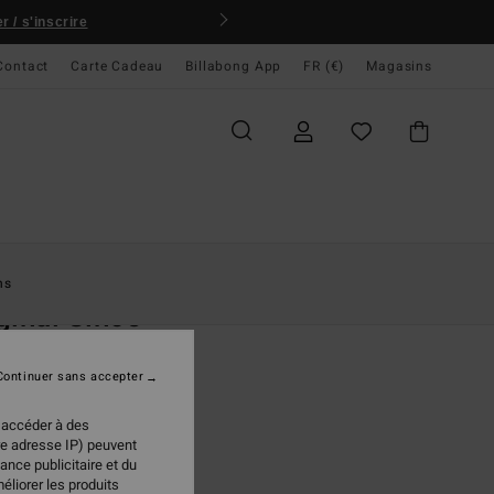
 / s'inscrire
Contact
Carte Cadeau
Billabong App
FR (€)
Magasins
ccueil
Femme
Vêtements
Sweats
ns
ginal Since
re Bleu Femme
Continuer sans accepter
(17 Avis)
95 €
 accéder à des
re adresse IP) peuvent
ance publicitaire et du
éliorer les produits
Aqua Haze
ur