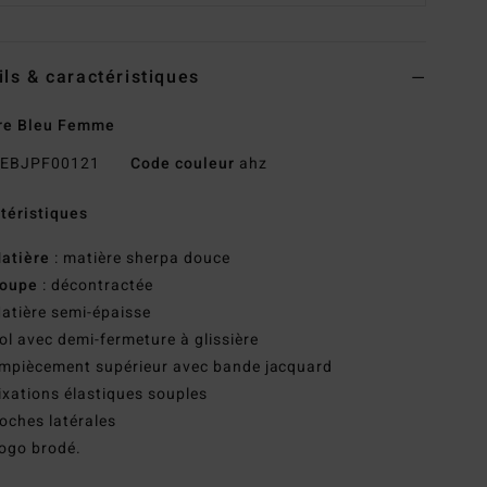
ils & caractéristiques
re Bleu Femme
EBJPF00121
Code couleur
ahz
téristiques
atière
: matière sherpa douce
oupe
: décontractée
atière semi-épaisse
ol avec demi-fermeture à glissière
mpiècement supérieur avec bande jacquard
ixations élastiques souples
oches latérales
ogo brodé.