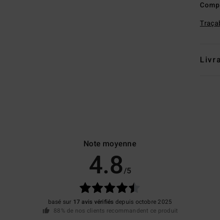
Comp
Traçab
Livr
Note moyenne
4.8
/5
basé sur
17 avis vérifiés
depuis octobre 2025
88% de nos clients recommandent ce produit