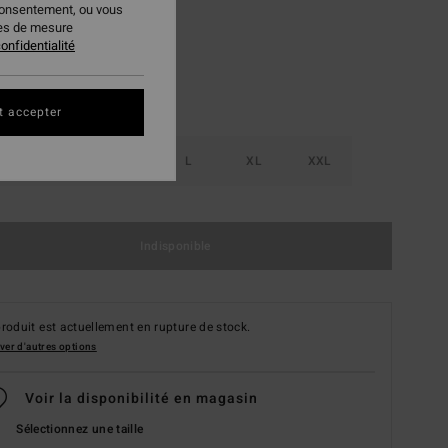
consentement, ou vous
ies de mesure
onfidentialité
t accepter
S
M
L
XL
XXL
Indisponible
roduit est actuellement en rupture de stock.
ver d'autres options
Voir la disponibilité en magasin
Sélectionnez une taille