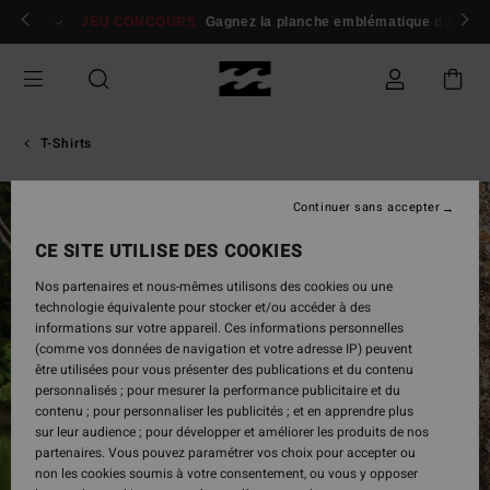
Passer
 membres
Se connecter / s'inscrire
JEU CONCOURS
Gagnez la planche emblématique d'Andy I
à
l'information
sur
le
produit
T-Shirts
Continuer sans accepter
CE SITE UTILISE DES COOKIES
Nos partenaires et nous-mêmes utilisons des cookies ou une
technologie équivalente pour stocker et/ou accéder à des
informations sur votre appareil. Ces informations personnelles
(comme vos données de navigation et votre adresse IP) peuvent
être utilisées pour vous présenter des publications et du contenu
personnalisés ; pour mesurer la performance publicitaire et du
contenu ; pour personnaliser les publicités ; et en apprendre plus
sur leur audience ; pour développer et améliorer les produits de nos
partenaires. Vous pouvez paramétrer vos choix pour accepter ou
non les cookies soumis à votre consentement, ou vous y opposer