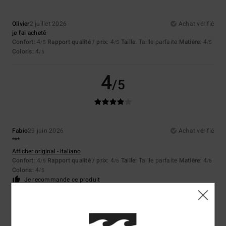
Olivier
2 juillet 2026
Achat vérifié
je l'ai acheté
Confort
: 4
Rapport qualité / prix
: 4
Taille
: Taille parfaite
Matière
: 4
/5
/5
/5
Coloris
: 4
/5
4
/5
Fabio
29 juin 2026
Achat vérifié
***
Afficher original - Italiano
Confort
: 4
Rapport qualité / prix
: 4
Taille
: Taille parfaite
Matière
: 4
/5
/5
/5
Coloris
: 4
/5
Je recommande ce produit
4
/5