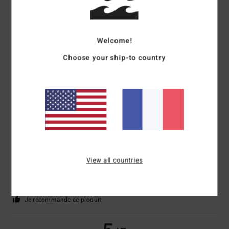
Dominique
26 juin 2026
Achat vérifié
Welcome!
Très sympa et qualitatif
Confort
: 4
Rapport qualité / prix
: 4
Taille
: Taille parfaite
Matière
: 4
/5
/5
/5
Choose your ship-to country
Coloris
: 4
/5
Je recommande ce produit
5
/5
Regina
24 juin 2026
Achat vérifié
Superbe t-shirt
View all countries
Afficher original - Deutsch
Confort
: 5
Rapport qualité / prix
: 5
Taille
: Taille parfaite
Matière
: 5
/5
/5
/5
Coloris
: 5
/5
Je recommande ce produit