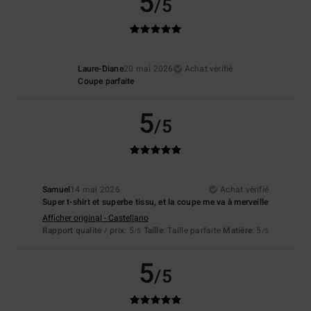
5
/5
Laure-Diane
20 mai 2026
Achat vérifié
Coupe parfaite
5
/5
Samuel
14 mai 2026
Achat vérifié
Super t-shirt et superbe tissu, et la coupe me va à merveille
Afficher original - Castellano
Rapport qualité / prix
: 5
Taille
: Taille parfaite
Matière
: 5
/5
/5
5
/5