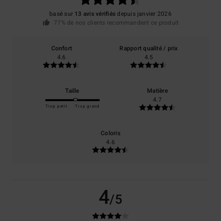
basé sur
13 avis vérifiés
depuis janvier 2026
77% de nos clients recommandent ce produit
Confort
Rapport qualité / prix
4.6
4.5
Taille
Matière
4.7
Trop petit
Trop grand
Coloris
4.6
4
/5