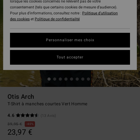
lorsque les cookies concernés ne relèvent pas de votre
consentement (tels que certains cookies de mesure d’audience).
Pour plus d'informations, consultez notre :
Politique d'utilisation
des cookies
et
Politique de confidentialité
Personnaliser mes choix
Tout accepter
Otis Arch
T-Shirt à manches courtes Vert Homme
4.6
(13 Avis)
39,95 €
40%
23,97 €