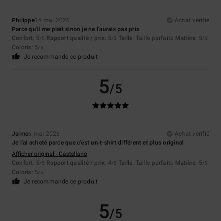
Philippe
14 mai 2026
Achat vérifié
Parce qu'il me plaît sinon je ne l'aurais pas pris
Confort
: 5
Rapport qualité / prix
: 5
Taille
: Taille parfaite
Matière
: 5
/5
/5
/5
Coloris
: 5
/5
Je recommande ce produit
5
/5
Jaime
6 mai 2026
Achat vérifié
Je l'ai acheté parce que c'est un t-shirt différent et plus original
Afficher original - Castellano
Confort
: 5
Rapport qualité / prix
: 4
Taille
: Taille parfaite
Matière
: 5
/5
/5
/5
Coloris
: 5
/5
Je recommande ce produit
5
/5