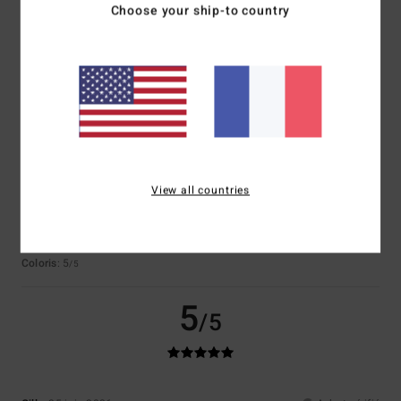
Sympa
Choose your ship-to country
Afficher original - English
Confort
: 5
Rapport qualité / prix
: 5
Taille
: Grand
Matière
: 5
/5
/5
/5
Coloris
: 5
/5
Je recommande ce produit
5
/5
View all countries
Isabelle
7 juillet 2026
Achat vérifié
Modèle sympa
Confort
: 5
Rapport qualité / prix
: 5
Taille
: Taille parfaite
Matière
: 5
/5
/5
/5
Coloris
: 5
/5
5
/5