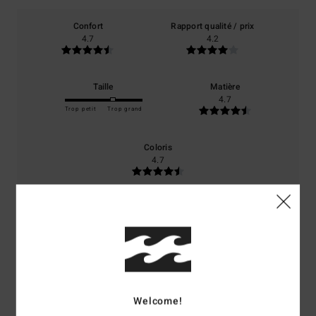
Confort
Rapport qualité / prix
4.7
4.2
Taille
Matière
4.7
Trop petit
Trop grand
Coloris
4.7
4
/5
Welcome!
Tim
9 juillet 2026
Achat vérifié