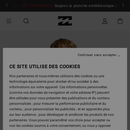
Passer
 membres
Se connecter / s'inscrire
JEU CONCOURS
Gagnez la planche emblématique d'Andy I
à
l'information
sur
le
produit
Continuer sans accepter
CE SITE UTILISE DES COOKIES
Nos partenaires et nous-mêmes utilisons des cookies ou une
technologie équivalente pour stocker et/ou accéder à des
informations sur votre appareil. Ces informations personnelles
(comme vos données de navigation et votre adresse IP) peuvent
être utilisées pour vous présenter des publications et du contenu
personnalisés ; pour mesurer la performance publicitaire et du
contenu ; pour personnaliser les publicités ; et en apprendre plus
sur leur audience ; pour développer et améliorer les produits de nos
partenaires. Vous pouvez paramétrer vos choix pour accepter ou
non les cookies soumis à votre consentement, ou vous y opposer