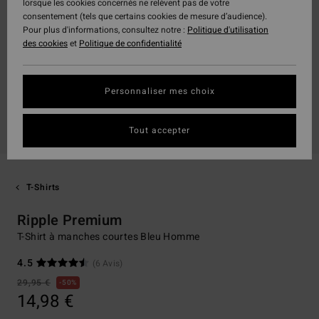
lorsque les cookies concernés ne relèvent pas de votre
consentement (tels que certains cookies de mesure d’audience).
Pour plus d'informations, consultez notre :
Politique d'utilisation
des cookies
et
Politique de confidentialité
Personnaliser mes choix
Tout accepter
T-Shirts
Ripple Premium
T-Shirt à manches courtes Bleu Homme
4.5
(6 Avis)
29,95 €
50%
14,98 €