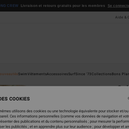
ONG CREW
Livraison et retours gratuits pour les membres
Se connecter
Aide & 
Page D'a
ouveautés
Swim
Vêtements
Accessoires
Surf
Since '73
Collections
Bons Pla
ÉC
Sol
Bas d
 DES COOKIES
ECO-B
mêmes utilisons des cookies ou une technologie équivalente pour stocker et/ou
39,
ppareil. Ces informations personnelles (comme vos données de navigation et vot
présenter des publications et du contenu personnalisés ; pour mesurer la perform
er les publicités ; et en apprendre plus sur leur audience ; pour développer et am