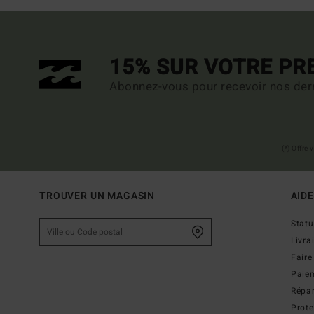
15% SUR VOTRE P
Abonnez-vous pour recevoir nos dern
(*) Offre
TROUVER UN MAGASIN
AIDE
Stat
Livra
Faire
Paie
Répar
Prot