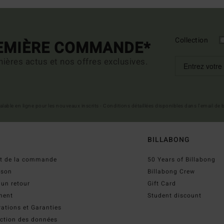
Collection
REMIÈRE COMMANDE*
ières actus et nos offres exclusives.
 valable en ligne pour les nouveaux inscrits - Conditions détaillées disponibles dans l'email de
BILLABONG
ut de la commande
50 Years of Billabong
ison
Billabong Crew
 un retour
Gift Card
ment
Student discount
ations et Garanties
ection des données