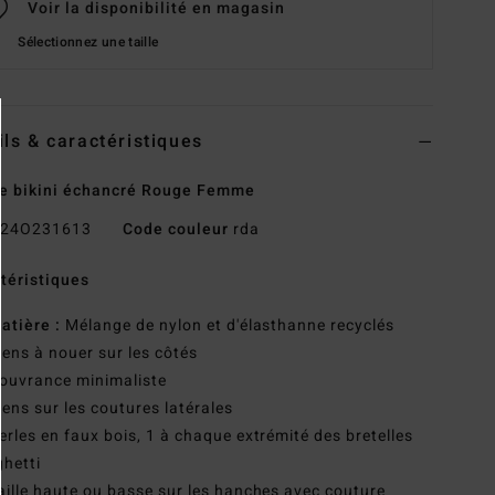
Voir la disponibilité en magasin
Sélectionnez une taille
ils & caractéristiques
e bikini échancré Rouge Femme
24O231613
Code couleur
rda
téristiques
atière :
Mélange de nylon et d'élasthanne recyclés
iens à nouer sur les côtés
ouvrance minimaliste
iens sur les coutures latérales
erles en faux bois, 1 à chaque extrémité des bretelles
hetti
aille haute ou basse sur les hanches avec couture