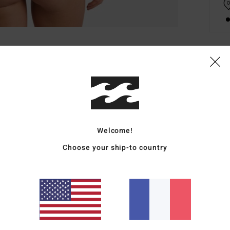
Deta
Bas d
Style
Carac
Welcome!
Choose your ship-to country
M
L
C
L
P
spag
T