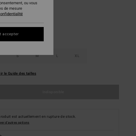
consentement, ou vous
Red Dahlia
ur
ies de mesure
onfidentialité
t accepter
S
M
L
XL
ir le Guide des tailles
Indisponible
roduit est actuellement en rupture de stock.
ver d'autres options