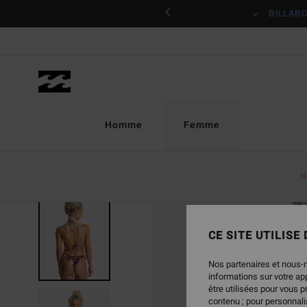
Passer
ciper
BILLAB
à
l'information
sur
le
produit
Homme
Femme
N
RUPTURE DE STOCK
CE SITE UTILISE
Nos partenaires et nous-
informations sur votre a
être utilisées pour vous 
contenu ; pour personnalis