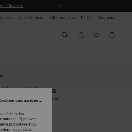
 / s'inscrire
Contact
Carte Cadeau
Billabong App
FR (€)
Magasins
ccueil
Femme
Swim
Bas De Bikini
ns
O
 Playa TS Tanga
e bikini échancré Rouge Femme
Continuer sans accepter
ONUS
 accéder à des
95 €
re adresse IP) peuvent
ance publicitaire et du
éliorer les produits