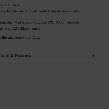
rale au dos
ogo brodé sur la couture latérale arrière droite
osition
[Matière principale] 78% Nylon recyclé
amide), 22% Élasthanne
ilité du produit (Loi Agec)
aison & Retours