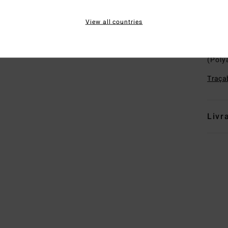
cent
View all countries
L
Comp
(Poly
Traçab
Livr