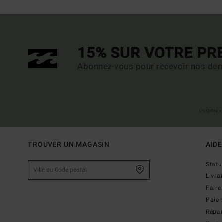
15% SUR VOTRE P
Abonnez-vous pour recevoir nos dern
(*) Offre
TROUVER UN MAGASIN
AIDE
Stat
Livra
Faire
Paie
Répar