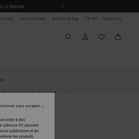
 / s'inscrire
Contact
Carte Cadeau
Billabong App
FR (€)
Magasins
ccueil
Femme
Swim
Hauts De Bikini
ns
 Searcher Jaclyn Cro
de bikini Marron Femme
Continuer sans accepter
(1 Avis)
95 €
 accéder à des
re adresse IP) peuvent
ance publicitaire et du
éliorer les produits
Cowhide
ur