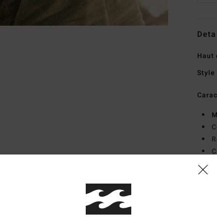
Deta
Haut 
Style
Carac
M
C
R
C
C
B
Comp
(Poly