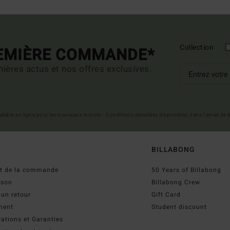
Collection
REMIÈRE COMMANDE*
ières actus et nos offres exclusives.
 valable en ligne pour les nouveaux inscrits - Conditions détaillées disponibles dans l'email de
BILLABONG
ut de la commande
50 Years of Billabong
ison
Billabong Crew
 un retour
Gift Card
ment
Student discount
ations et Garanties