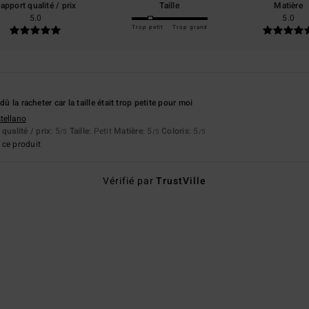
apport qualité / prix
Taille
Matière
5.0
5.0
Trop petit
Trop grand
dû la racheter car la taille était trop petite pour moi
stellano
qualité / prix
: 5
Taille
: Petit
Matière
: 5
Coloris
: 5
/5
/5
/5
ce produit
Vérifié par
TrustVille