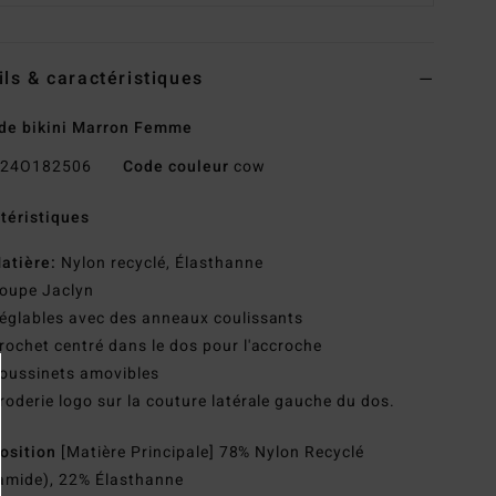
ils & caractéristiques
de bikini Marron Femme
24O182506
Code couleur
cow
téristiques
atière:
Nylon recyclé, Élasthanne
oupe Jaclyn
églables avec des anneaux coulissants
rochet centré dans le dos pour l'accroche
oussinets amovibles
roderie logo sur la couture latérale gauche du dos.
osition
[Matière Principale] 78% Nylon Recyclé
amide), 22% Élasthanne