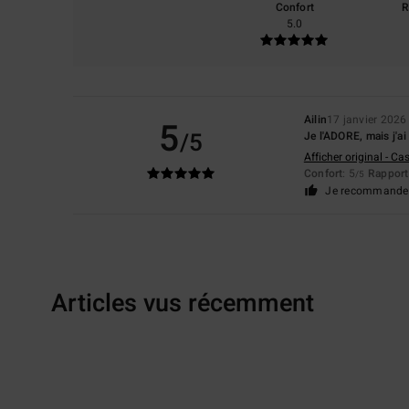
Confort
R
5.0
Ailin
17 janvier 2026
5
/5
Je l'ADORE, mais j'ai 
Afficher original - Ca
Confort
: 5
Rapport 
/5
Je recommande 
Articles vus récemment