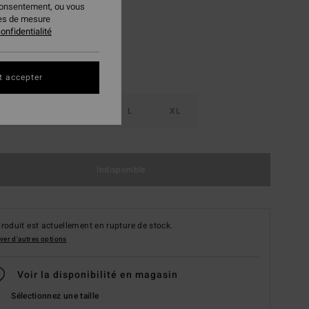
consentement, ou vous
ies de mesure
onfidentialité
t accepter
S
M
L
XL
Indisponible
roduit est actuellement en rupture de stock.
ver d'autres options
Voir la disponibilité en magasin
Sélectionnez une taille