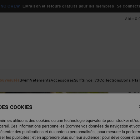
ONG CREW
Livraison et retours gratuits pour les membres
Se connecter
Aide & 
Page D'a
ouveautés
Swim
Vêtements
Accessoires
Surf
Since '73
Collections
Bons Pla
Sol
Haut 
 DES COOKIES
5.0
39,
mêmes utilisons des cookies ou une technologie équivalente pour stocker et/ou
ppareil. Ces informations personnelles (comme vos données de navigation et vot
présenter des publications et du contenu personnalisés ; pour mesurer la perform
er les publicités ; et en apprendre plus sur leur audience ; pour développer et am
Coule