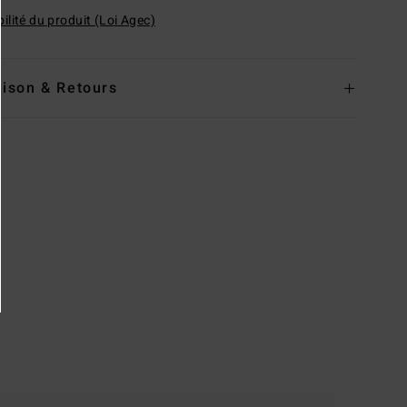
ilité du produit (Loi Agec)
aison & Retours