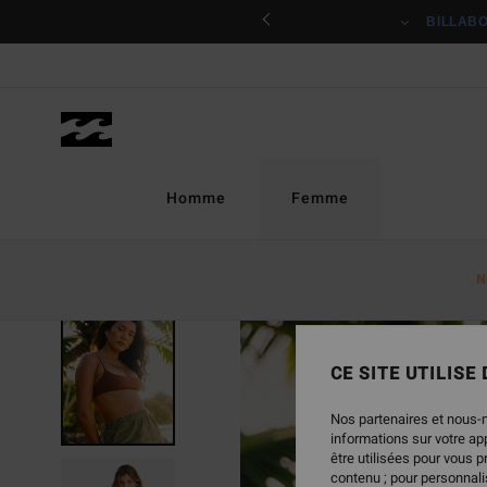
Passer
ciper
BILLAB
à
l'information
sur
le
produit
Homme
Femme
N
RUPTURE DE STOCK
CE SITE UTILISE
Nos partenaires et nous-
informations sur votre a
être utilisées pour vous 
contenu ; pour personnalis