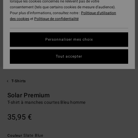
lorsque les cookies concernés ne relèvent pas de votre
consentement (tels que certains cookies de mesure d’audience).
Pour plus d'informations, consultez notre :
Politique d'utilisation
des cookies
et
Politique de confidentialité
Personnaliser mes choix
Tout accepter
T-Shirts
Solar Premium
T-shirt à manches courtes Bleu homme
35,95 €
Slate Blue
Couleur