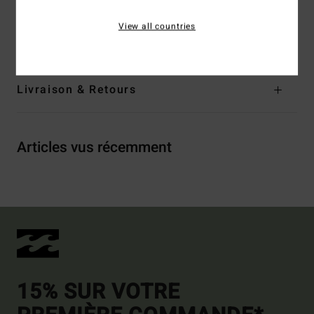
Composition
100 % Coton
View all countries
Traçabilité du produit (Loi Agec)
Livraison & Retours
Articles vus récemment
15% SUR VOTRE