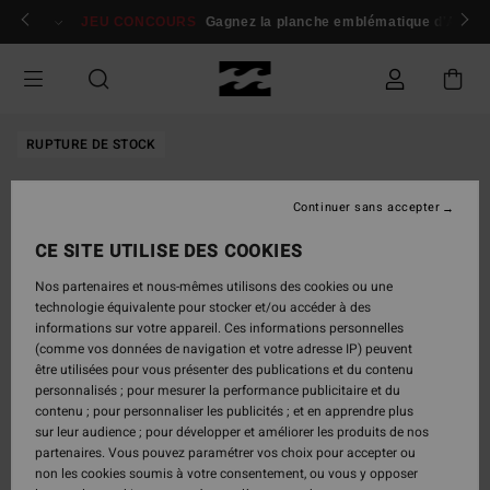
Passer
 membres
Se connecter / s'inscrire
JEU CONCOURS
Gagnez la planche emblématique d'Andy I
à
l'information
sur
le
produit
RUPTURE DE STOCK
Continuer sans accepter
CE SITE UTILISE DES COOKIES
Nos partenaires et nous-mêmes utilisons des cookies ou une
technologie équivalente pour stocker et/ou accéder à des
informations sur votre appareil. Ces informations personnelles
(comme vos données de navigation et votre adresse IP) peuvent
être utilisées pour vous présenter des publications et du contenu
personnalisés ; pour mesurer la performance publicitaire et du
contenu ; pour personnaliser les publicités ; et en apprendre plus
sur leur audience ; pour développer et améliorer les produits de nos
partenaires. Vous pouvez paramétrer vos choix pour accepter ou
non les cookies soumis à votre consentement, ou vous y opposer