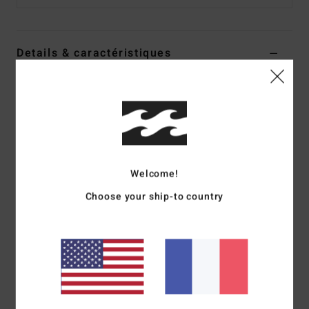
Details & caractéristiques
T-shirt à manches courtes Bleu homme
Style
24A521519
Code couleur
slb
Caractéristiques
Matière :
coton [160 g/m²]
Welcome!
Délavage :
délavage Wave Wash pour un effet vintage
Choose your ship-to country
coupe :
coupe regular
Col :
col rond
Manches :
manches courtes
Logo :
sérigraphie à l'encre douce à l'avant et dans le dos
Label thermocollé sur la nuque
Étiquette logotée sur la couture latérale