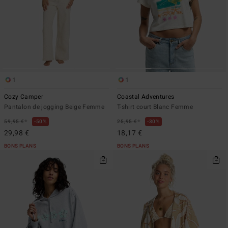
1
1
Cozy Camper
Coastal Adventures
Pantalon de jogging Beige Femme
T-shirt court Blanc Femme
*
*
59,95 €
50%
25,95 €
30%
29,98 €
18,17 €
BONS PLANS
BONS PLANS