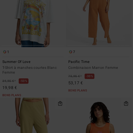
1
7
Summer Of Love
Pacific Time
T-Shirt à manches courtes Blanc
Combinaison Marron Femme
Femme
*
75,95 €
30%
*
39,95 €
50%
53,17 €
19,98 €
BONS PLANS
BONS PLANS