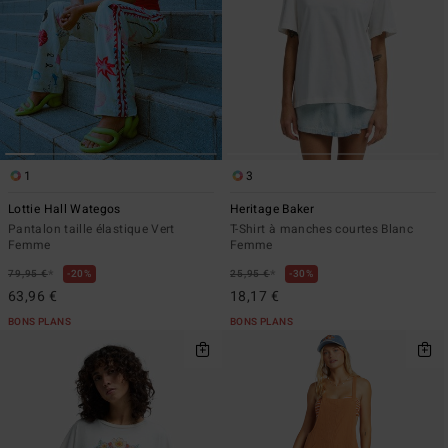
1
3
Lottie Hall Wategos
Heritage Baker
Pantalon taille élastique Vert
T-Shirt à manches courtes Blanc
Femme
Femme
*
*
79,95 €
20%
25,95 €
30%
63,96 €
18,17 €
BONS PLANS
BONS PLANS