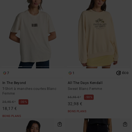
7
1
ÉCO
In The Beyond
All The Days Kendall
T-Shirt à manches courtes Blanc
Sweat Blanc Femme
Femme
*
65,95 €
50%
*
25,95 €
30%
32,98 €
18,17 €
BONS PLANS
BONS PLANS