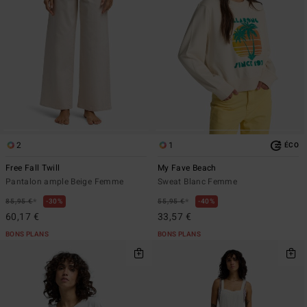
2
1
ÉCO
Free Fall Twill
My Fave Beach
Pantalon ample Beige Femme
Sweat Blanc Femme
*
*
85,95 €
30%
55,95 €
40%
60,17 €
33,57 €
BONS PLANS
BONS PLANS