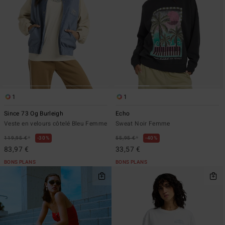
1
1
Since 73 Og Burleigh
Echo
Veste en velours côtelé Bleu Femme
Sweat Noir Femme
*
*
119,95 €
30%
55,95 €
40%
83,97 €
33,57 €
BONS PLANS
BONS PLANS