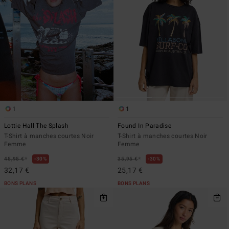
1
1
Lottie Hall The Splash
Found In Paradise
T-Shirt à manches courtes Noir
T-Shirt à manches courtes Noir
Femme
Femme
*
*
45,95 €
30%
35,95 €
30%
32,17 €
25,17 €
BONS PLANS
BONS PLANS