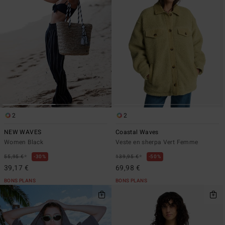
2
2
NEW WAVES
Coastal Waves
Women Black
Veste en sherpa Vert Femme
*
*
55,95 €
30%
139,95 €
50%
39,17 €
69,98 €
BONS PLANS
BONS PLANS