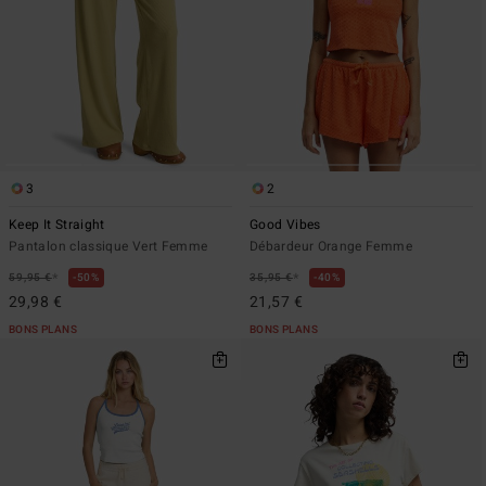
3
2
Keep It Straight
Good Vibes
Pantalon classique Vert Femme
Débardeur Orange Femme
*
*
59,95 €
50%
35,95 €
40%
29,98 €
21,57 €
BONS PLANS
BONS PLANS