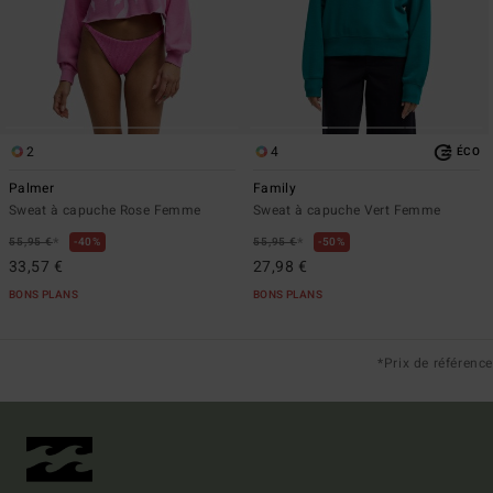
2
4
ÉCO
Palmer
Family
Sweat à capuche Rose Femme
Sweat à capuche Vert Femme
*
*
55,95 €
40%
55,95 €
50%
33,57 €
27,98 €
BONS PLANS
BONS PLANS
*Prix de référence