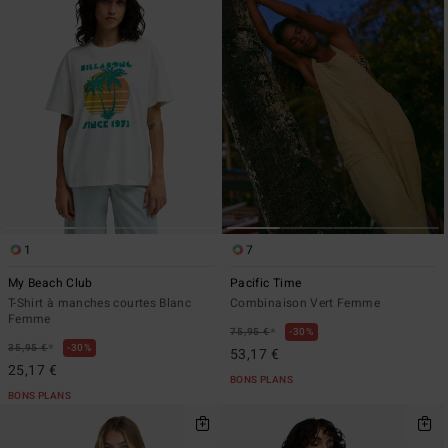
1
7
My Beach Club
Pacific Time
T-Shirt à manches courtes Blanc
Combinaison Vert Femme
Femme
*
75,95 €
30%
*
35,95 €
30%
53,17 €
25,17 €
BONS PLANS
BONS PLANS