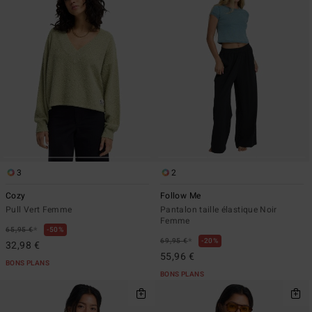
3
2
Cozy
Follow Me
Pull Vert Femme
Pantalon taille élastique Noir
Femme
*
65,95 €
50%
*
69,95 €
20%
32,98 €
55,96 €
BONS PLANS
BONS PLANS