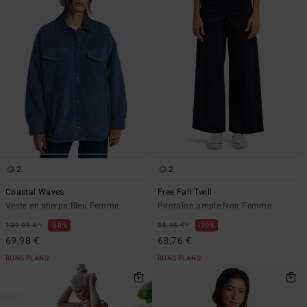
2
2
Coastal Waves
Free Fall Twill
Veste en sherpa Bleu Femme
Pantalon ample Noir Femme
*
*
139,95 €
50%
85,95 €
20%
69,98 €
68,76 €
BONS PLANS
BONS PLANS