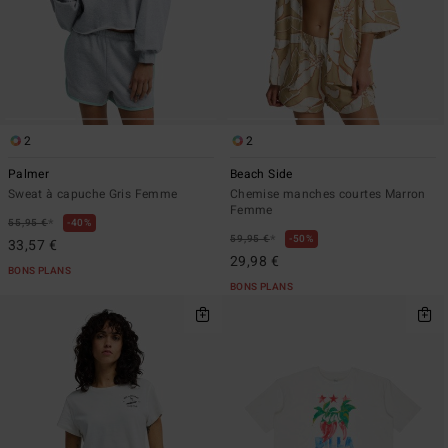
2
2
Palmer
Beach Side
Sweat à capuche Gris Femme
Chemise manches courtes Marron
Femme
*
55,95 €
40%
*
59,95 €
50%
33,57 €
29,98 €
BONS PLANS
BONS PLANS