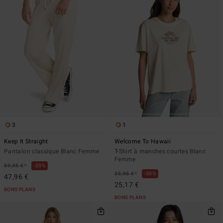
3
1
Keep It Straight
Welcome To Hawaii
Pantalon classique Blanc Femme
T-Shirt à manches courtes Blanc
Femme
*
59,95 €
20%
*
35,95 €
30%
47,96 €
25,17 €
BONS PLANS
BONS PLANS