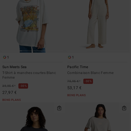
1
1
Sun Meets Sea
Pacific Time
T-Shirt à manches courtes Blanc
Combinaison Blanc Femme
Femme
*
75,95 €
30%
*
39,95 €
30%
53,17 €
27,97 €
BONS PLANS
BONS PLANS