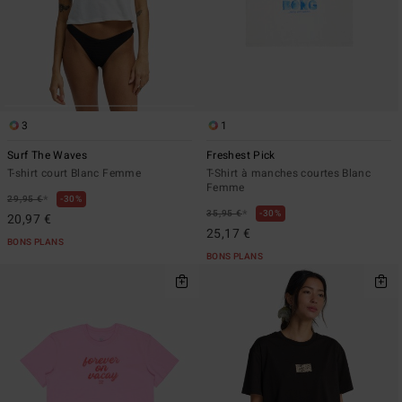
3
1
Surf The Waves
Freshest Pick
T-shirt court Blanc Femme
T-Shirt à manches courtes Blanc
Femme
*
29,95 €
30%
*
35,95 €
30%
20,97 €
25,17 €
BONS PLANS
BONS PLANS