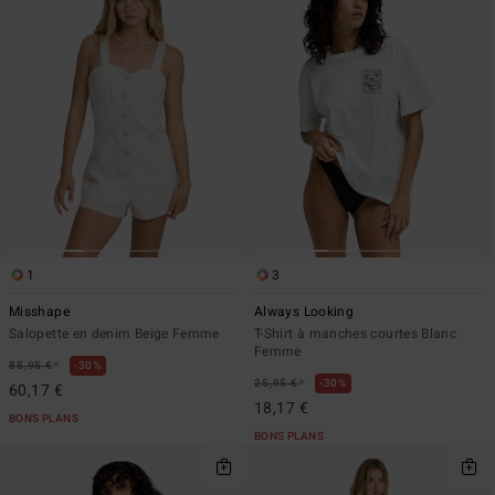
1
3
Misshape
Always Looking
Salopette en denim Beige Femme
T-Shirt à manches courtes Blanc
Femme
*
85,95 €
30%
*
25,95 €
30%
60,17 €
18,17 €
BONS PLANS
BONS PLANS