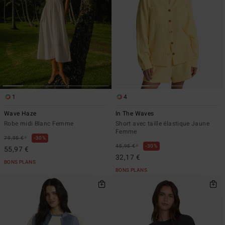
1
4
Wave Haze
In The Waves
Robe midi Blanc Femme
Short avec taille élastique Jaune
Femme
*
79,95 €
30%
*
45,95 €
30%
55,97 €
32,17 €
BONS PLANS
BONS PLANS