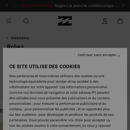
Passez
 membres
Se connecter / s'inscrire
JEU CONCOURS
Gagnez la planche emblématique d'Andy I
à
la
sélection
de
la
grille
Vêtements
des
Robes
produits
Continuer sans accepter
CE SITE UTILISE DES COOKIES
Nos partenaires et nous-mêmes utilisons des cookies ou une
Ne partez pas trop loin, nos produits seront
technologie équivalente pour stocker et/ou accéder à des
bientôt de retour
informations sur votre appareil. Ces informations personnelles
(comme vos données de navigation et votre adresse IP) peuvent
être utilisées pour vous présenter des publications et du contenu
personnalisés ; pour mesurer la performance publicitaire et du
contenu ; pour personnaliser les publicités ; et en apprendre plus
Ces produits pourraient vous plaire
sur leur audience ; pour développer et améliorer les produits de nos
partenaires. Vous pouvez paramétrer vos choix pour accepter ou
Passer
Aller
non les cookies soumis à votre consentement, ou vous y opposer