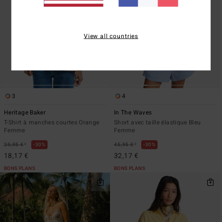
View all countries
3
4
Heritage Baker
In The Waves
T-Shirt à manches courtes Orange
Short avec taille élastique Bleu
Femme
Femme
*
*
25,95 €
30%
45,95 €
30%
18,17 €
32,17 €
BONS PLANS
BONS PLANS