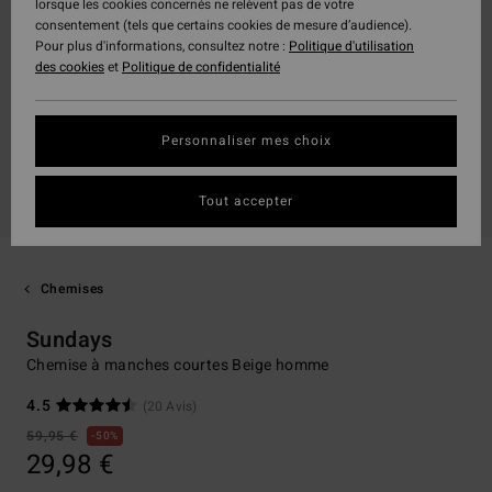
lorsque les cookies concernés ne relèvent pas de votre
consentement (tels que certains cookies de mesure d’audience).
Pour plus d'informations, consultez notre :
Politique d'utilisation
des cookies
et
Politique de confidentialité
Personnaliser mes choix
Tout accepter
Chemises
Sundays
Chemise à manches courtes Beige homme
4.5
(20 Avis)
59,95 €
50%
29,98 €