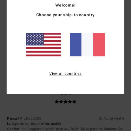
Coloris
: 5
/5
Welcome!
Je recommande ce produit
Choose your ship-to country
5
/5
Virginie
21 juillet 2026
Achat vérifié
Elle est à la bonne taille
Confort
: 5
Rapport qualité / prix
: 4
Taille
: Taille parfaite
Matière
: 5
/5
/5
/5
Coloris
: 5
/5
Je recommande ce produit
View all countries
5
/5
Pascal
19 juillet 2026
Achat vérifié
La legertée du tissus et les motifs
Confort
: 5
Rapport qualité / prix
: 4
Taille
: Taille parfaite
Matière
: 5
/5
/5
/5