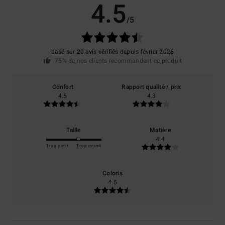
4.5
/5
basé sur
20 avis vérifiés
depuis février 2026
75% de nos clients recommandent ce produit
Confort
Rapport qualité / prix
4.5
4.3
Taille
Matière
4.4
Trop petit
Trop grand
Coloris
4.5