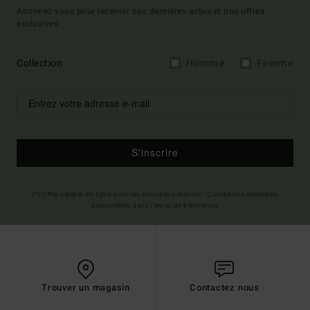
Abonnez-vous pour recevoir nos dernières actus et nos offres
exclusives.
Collection
Homme
Femme
S'inscrire
(*) Offre valable en ligne pour les nouveaux inscrits - Conditions détaillées
disponibles dans l'email de bienvenue
Trouver un magasin
Contactez nous