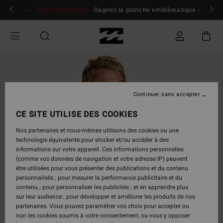
Passer
 membres
Se connecter / s'inscrire
JEU CONCOURS
Gagnez la planche emblématique d'Andy I
à
l'information
sur
le
produit
Continuer sans accepter
CE SITE UTILISE DES COOKIES
Nos partenaires et nous-mêmes utilisons des cookies ou une
technologie équivalente pour stocker et/ou accéder à des
informations sur votre appareil. Ces informations personnelles
(comme vos données de navigation et votre adresse IP) peuvent
être utilisées pour vous présenter des publications et du contenu
personnalisés ; pour mesurer la performance publicitaire et du
contenu ; pour personnaliser les publicités ; et en apprendre plus
sur leur audience ; pour développer et améliorer les produits de nos
partenaires. Vous pouvez paramétrer vos choix pour accepter ou
non les cookies soumis à votre consentement, ou vous y opposer