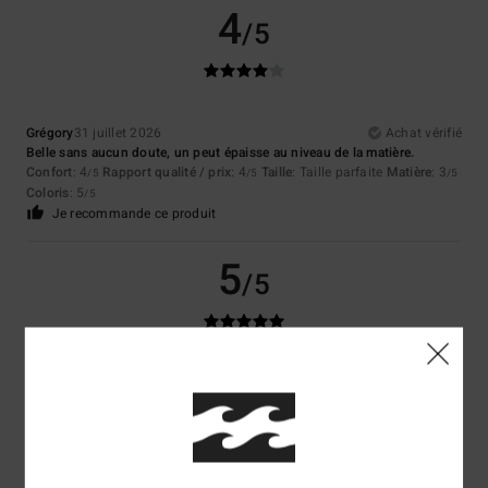
4
/5
Grégory
31 juillet 2026
Achat vérifié
Belle sans aucun doute, un peut épaisse au niveau de la matière.
Confort
: 4
Rapport qualité / prix
: 4
Taille
: Taille parfaite
Matière
: 3
/5
/5
/5
Coloris
: 5
/5
Je recommande ce produit
5
/5
Arianna
30 juillet 2026
Achat vérifié
Une chemise d'excellente facture, à la fois classique et moderne : un
incontournable !
Afficher original - Italiano
Confort
: 5
Rapport qualité / prix
: 5
Taille
: Taille parfaite
Matière
: 4
/5
/5
/5