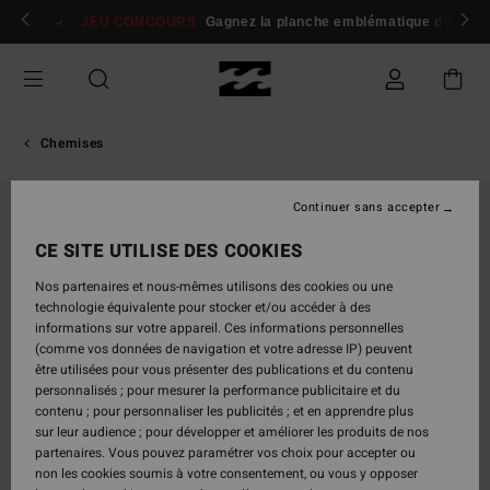
Passer
 membres
Se connecter / s'inscrire
JEU CONCOURS
Gagnez la planche emblématique d'Andy I
à
l'information
sur
le
produit
Chemises
Continuer sans accepter
CE SITE UTILISE DES COOKIES
Nos partenaires et nous-mêmes utilisons des cookies ou une
technologie équivalente pour stocker et/ou accéder à des
informations sur votre appareil. Ces informations personnelles
(comme vos données de navigation et votre adresse IP) peuvent
être utilisées pour vous présenter des publications et du contenu
personnalisés ; pour mesurer la performance publicitaire et du
contenu ; pour personnaliser les publicités ; et en apprendre plus
sur leur audience ; pour développer et améliorer les produits de nos
partenaires. Vous pouvez paramétrer vos choix pour accepter ou
non les cookies soumis à votre consentement, ou vous y opposer