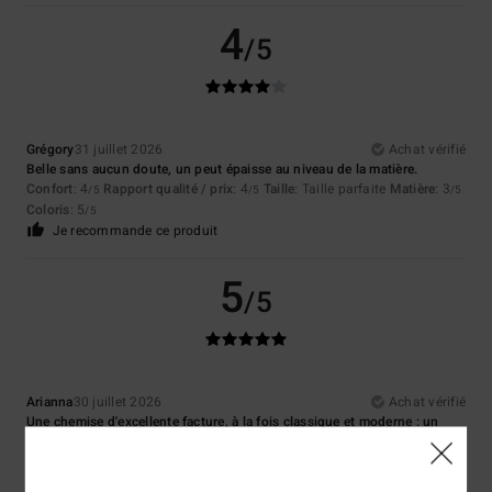
4
/5
Grégory
31 juillet 2026
Achat vérifié
Belle sans aucun doute, un peut épaisse au niveau de la matière.
Confort
: 4
Rapport qualité / prix
: 4
Taille
: Taille parfaite
Matière
: 3
/5
/5
/5
Coloris
: 5
/5
Je recommande ce produit
5
/5
Arianna
30 juillet 2026
Achat vérifié
Une chemise d'excellente facture, à la fois classique et moderne : un
incontournable !
Afficher original - Italiano
Confort
: 5
Rapport qualité / prix
: 5
Taille
: Taille parfaite
Matière
: 4
/5
/5
/5