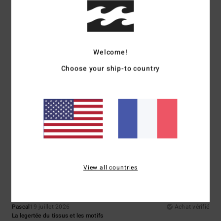
Coloris
: 5
/5
Je recommande ce produit
5
/5
Welcome!
Choose your ship-to country
Virginie
21 juillet 2026
Achat vérifié
Elle est à la bonne taille
Confort
: 5
Rapport qualité / prix
: 4
Taille
: Taille parfaite
Matière
: 5
/5
/5
/5
Coloris
: 5
/5
Je recommande ce produit
5
/5
View all countries
Pascal
19 juillet 2026
Achat vérifié
La legertée du tissus et les motifs