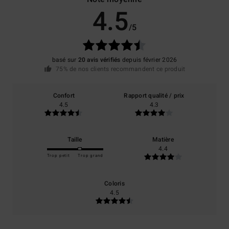
4.5
/5
basé sur
20 avis vérifiés
depuis février 2026
75% de nos clients recommandent ce produit
Confort
Rapport qualité / prix
4.5
4.3
Taille
Matière
4.4
Trop petit
Trop grand
Coloris
4.5