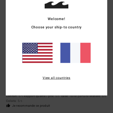
5
/5
Welcome!
Choose your ship-to country
Romain
20 juin 2026
Achat vérifié
Bonne matière, bonne coupe et motif sympa
Taille
: Taille parfaite
5
/5
View all countries
Jean Pierre
13 juin 2026
Achat vérifié
Sympathique
Confort
: 5
Rapport qualité / prix
: 5
Taille
: Taille parfaite
Matière
: 5
/5
/5
/5
Coloris
: 5
/5
Je recommande ce produit