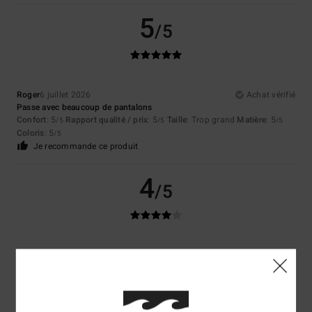
5
/5
Roger
6 juillet 2026
Achat vérifié
Passe avec beaucoup de pantalons
Confort
: 5
Rapport qualité / prix
: 5
Taille
: Trop grand
Matière
: 5
/5
/5
/5
Coloris
: 5
/5
Je recommande ce produit
4
/5
Ricardo
26 juin 2026
Achat vérifié
Original
Afficher original - Castellano
Confort
: 4
Rapport qualité / prix
: 3
Taille
: Taille parfaite
Matière
: 4
/5
/5
/5
Coloris
: 4
/5