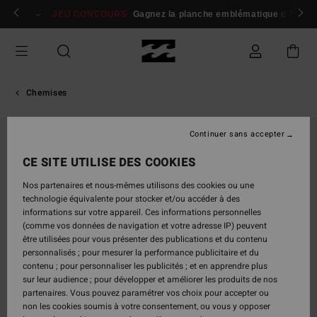
Passer
 membres
Se connecter / s'inscrire
JEU CONCOURS
Gagnez la planche emblématique d'Andy I
à
l'information
sur
le
produit
Chemises
Continuer sans accepter
CE SITE UTILISE DES COOKIES
Nos partenaires et nous-mêmes utilisons des cookies ou une
technologie équivalente pour stocker et/ou accéder à des
informations sur votre appareil. Ces informations personnelles
(comme vos données de navigation et votre adresse IP) peuvent
être utilisées pour vous présenter des publications et du contenu
personnalisés ; pour mesurer la performance publicitaire et du
contenu ; pour personnaliser les publicités ; et en apprendre plus
sur leur audience ; pour développer et améliorer les produits de nos
partenaires. Vous pouvez paramétrer vos choix pour accepter ou
non les cookies soumis à votre consentement, ou vous y opposer