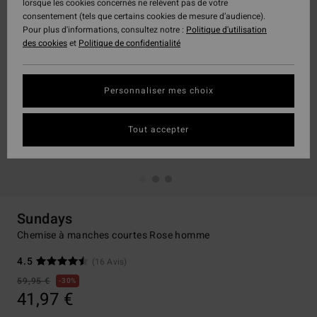
lorsque les cookies concernés ne relèvent pas de votre
consentement (tels que certains cookies de mesure d’audience).
Pour plus d'informations, consultez notre :
Politique d'utilisation
des cookies
et
Politique de confidentialité
Personnaliser mes choix
Tout accepter
Sundays
Chemise à manches courtes Rose homme
4.5
(16 Avis)
59,95 €
30%
41,97 €