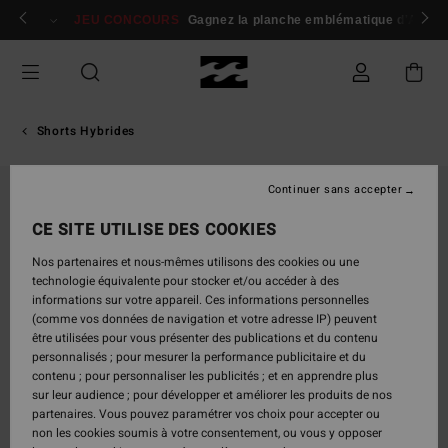
Passer
 membres
Se connecter / s'inscrire
JEU CONCOURS
Gagnez la planche emblématique d'Andy I
à
l'information
sur
le
produit
Shorts Hybrides
Continuer sans accepter
CE SITE UTILISE DES COOKIES
Nos partenaires et nous-mêmes utilisons des cookies ou une
technologie équivalente pour stocker et/ou accéder à des
informations sur votre appareil. Ces informations personnelles
(comme vos données de navigation et votre adresse IP) peuvent
être utilisées pour vous présenter des publications et du contenu
personnalisés ; pour mesurer la performance publicitaire et du
contenu ; pour personnaliser les publicités ; et en apprendre plus
sur leur audience ; pour développer et améliorer les produits de nos
partenaires. Vous pouvez paramétrer vos choix pour accepter ou
non les cookies soumis à votre consentement, ou vous y opposer