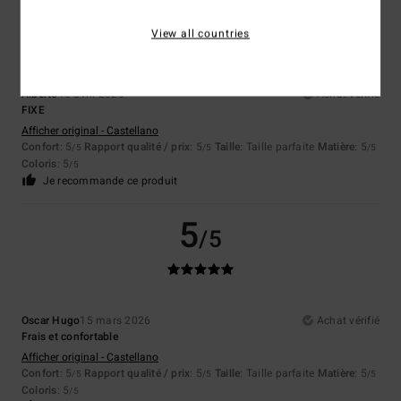
5
/5
View all countries
Alberto
16 avril 2026
Achat vérifié
FIXE
Afficher original - Castellano
Confort
: 5
Rapport qualité / prix
: 5
Taille
: Taille parfaite
Matière
: 5
/5
/5
/5
Coloris
: 5
/5
Je recommande ce produit
5
/5
Oscar Hugo
15 mars 2026
Achat vérifié
Frais et confortable
Afficher original - Castellano
Confort
: 5
Rapport qualité / prix
: 5
Taille
: Taille parfaite
Matière
: 5
/5
/5
/5
Coloris
: 5
/5