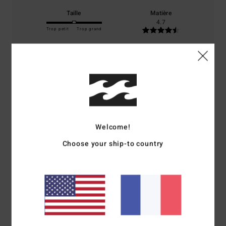
Taille
Matière
4.7
Trop petit
Trop grand
Coloris
4.7
5
/5
Welcome!
Choose your ship-to country
Bruno
22 juin 2026
Achat vérifié
top
Afficher original - Deutsch
Confort
: 5
Rapport qualité / prix
: 5
Matière
: 5
Coloris
: 5
/5
/5
/5
/5