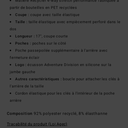
Matière Recycler 4-way stretch performance fabriquée à
partir de bouteilles en PET recyclées
Coupe :
coupe avec taille élastique
Taille :
taille élastique avec empiècement perforé dans le
dos
Longueur :
17", coupe courte
Poches :
poches sur le côté
Poche passepoilée supplémentaire à l'arrière avec
fermeture éclair
Logo :
écusson Adventure Division en silicone sur la
jambe gauche
Autres caractéristiques :
boucle pour attacher les clés à
l'arrière de la taille
Cordon élastique pour les clés à l'intérieur de la poche
arrière
Composition
92% polyester recyclé, 8% élasthanne
Traçabilité du produit (Loi Agec)