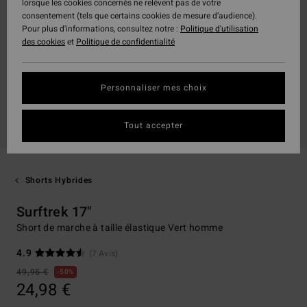
lorsque les cookies concernés ne relèvent pas de votre
consentement (tels que certains cookies de mesure d’audience).
Pour plus d'informations, consultez notre :
Politique d'utilisation
des cookies
et
Politique de confidentialité
Personnaliser mes choix
Tout accepter
Shorts Hybrides
Surftrek 17"
Short de marche à taille élastique Vert homme
4.9
(7 Avis)
49,95 €
50%
24,98 €