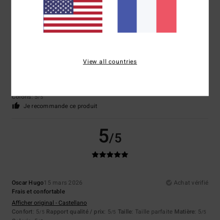
5
/5
Alberto
16 avril 2026
Achat vérifié
View all countries
FIXE
Afficher original - Castellano
Confort
: 5
Rapport qualité / prix
: 5
Taille
: Taille parfaite
Matière
: 5
/5
/5
/5
Coloris
: 5
/5
Je recommande ce produit
5
/5
Oscar Hugo
15 mars 2026
Achat vérifié
Frais et confortable
Afficher original - Castellano
Confort
: 5
Rapport qualité / prix
: 5
Taille
: Taille parfaite
Matière
: 5
/5
/5
/5