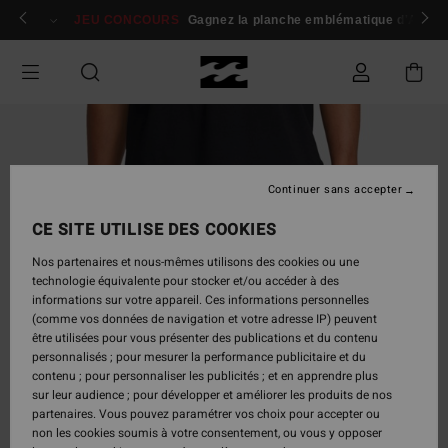
Passer
 membres
Se connecter / s'inscrire
JEU CONCOURS
Gagnez la planche emblématique d'Andy I
à
l'information
sur
le
produit
Continuer sans accepter
CE SITE UTILISE DES COOKIES
Nos partenaires et nous-mêmes utilisons des cookies ou une
technologie équivalente pour stocker et/ou accéder à des
informations sur votre appareil. Ces informations personnelles
(comme vos données de navigation et votre adresse IP) peuvent
être utilisées pour vous présenter des publications et du contenu
personnalisés ; pour mesurer la performance publicitaire et du
contenu ; pour personnaliser les publicités ; et en apprendre plus
sur leur audience ; pour développer et améliorer les produits de nos
partenaires. Vous pouvez paramétrer vos choix pour accepter ou
non les cookies soumis à votre consentement, ou vous y opposer