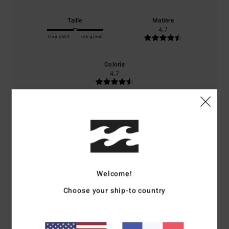
Taille
Matière
4.7
Trop petit
Trop grand
Coloris
4.7
5
/5
Welcome!
Bruno
22 juin 2026
Achat vérifié
top
Choose your ship-to country
Afficher original - Deutsch
Confort
: 5
Rapport qualité / prix
: 5
Matière
: 5
Coloris
: 5
/5
/5
/5
/5