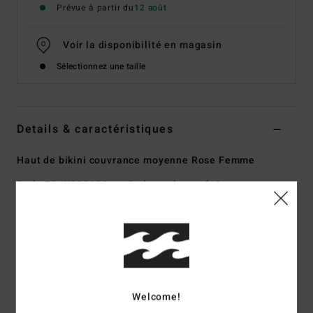
Prévue à partir du
12 août
Voir la disponibilité en magasin
Sélectionnez une taille
Details & caractéristiques
Haut de bikini couvrance moyenne Rose Femme
Style
EBJX300120
Code couleur
mfq0
Caractéristiques
Collection :
Collection Tanlines
Matière :
matière Tanlines 91% polyester recyclé, 9%
élasthanne
Welcome!
Forme :
forme débardeur