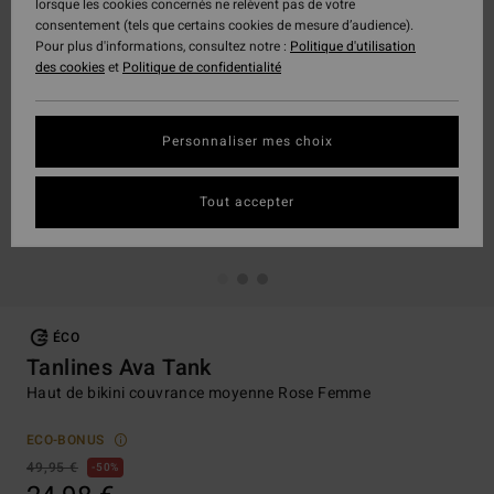
lorsque les cookies concernés ne relèvent pas de votre
consentement (tels que certains cookies de mesure d’audience).
Pour plus d'informations, consultez notre :
Politique d'utilisation
des cookies
et
Politique de confidentialité
Personnaliser mes choix
Tout accepter
ÉCO
Tanlines Ava Tank
Haut de bikini couvrance moyenne Rose Femme
ECO-BONUS
49,95 €
50%