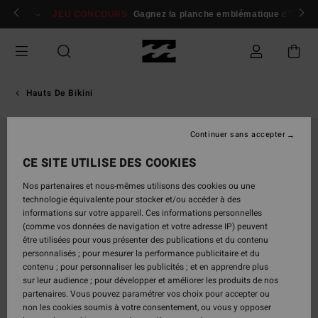
Passer
 membres
Se connecter / s'inscrire
JEU CONCOURS
Gagnez la planche emblématique d'Andy I
à
l'information
sur
le
produit
Hauts De Bikini
Continuer sans accepter
CE SITE UTILISE DES COOKIES
Nos partenaires et nous-mêmes utilisons des cookies ou une
technologie équivalente pour stocker et/ou accéder à des
informations sur votre appareil. Ces informations personnelles
(comme vos données de navigation et votre adresse IP) peuvent
être utilisées pour vous présenter des publications et du contenu
personnalisés ; pour mesurer la performance publicitaire et du
contenu ; pour personnaliser les publicités ; et en apprendre plus
sur leur audience ; pour développer et améliorer les produits de nos
partenaires. Vous pouvez paramétrer vos choix pour accepter ou
non les cookies soumis à votre consentement, ou vous y opposer