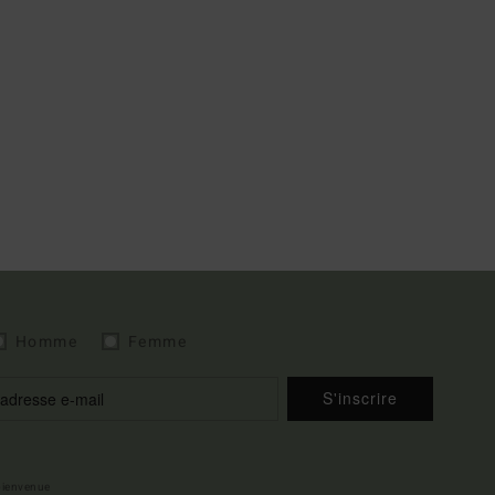
Homme
Femme
S'inscrire
 bienvenue