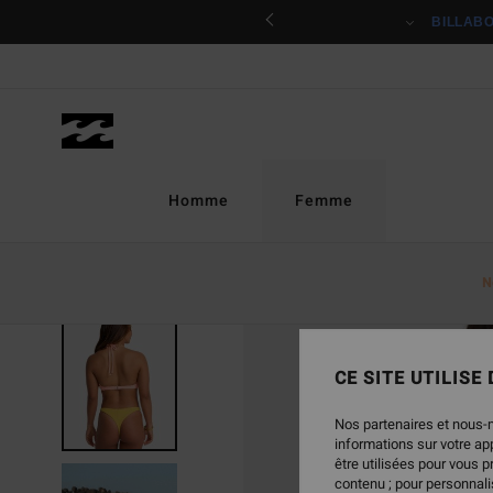
Passer
ciper
BILLAB
à
l'information
sur
le
produit
Homme
Femme
N
CE SITE UTILISE
Nos partenaires et nous-
informations sur votre a
être utilisées pour vous 
contenu ; pour personnalis