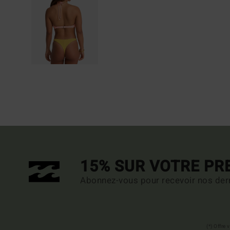
15% SUR VOTRE P
Abonnez-vous pour recevoir nos dern
(*) Offre