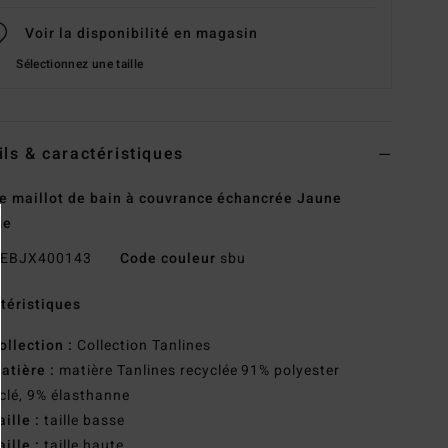
Voir la disponibilité en magasin
Sélectionnez une taille
ils & caractéristiques
e maillot de bain à couvrance échancrée Jaune
me
EBJX400143
Code couleur
sbu
téristiques
ollection :
Collection Tanlines
atière :
matière Tanlines recyclée 91% polyester
clé, 9% élasthanne
aille :
taille basse
aille :
taille haute