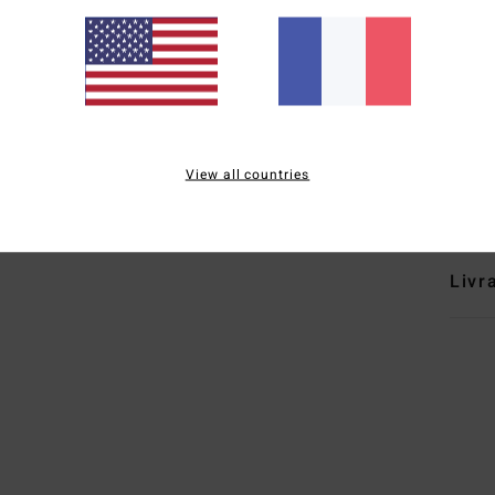
C
S
L
Comp
élast
View all countries
Traçab
Livr