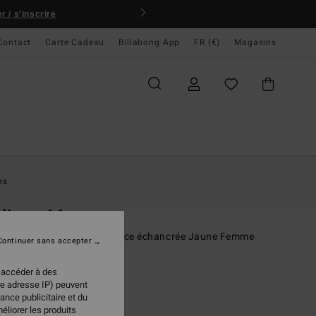
 / s'inscrire
Contact
Carte Cadeau
Billabong App
FR (€)
Magasins
ccueil
Femme
Swim
Bas De Bikini
ns
O
lines Maya
e maillot de bain à couvrance échancrée Jaune Femme
Continuer sans accepter
ONUS
 accéder à des
re adresse IP) peuvent
 €
50%
ance publicitaire et du
98 €
éliorer les produits