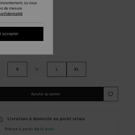
consentement, ou vous
PLANS
ies de mesure
onfidentialité
Sunburst
ur
t accepter
S
M
L
XL
Ajouter au panier
Livraison à domicile ou point relais
Prévue à partir du
10 août