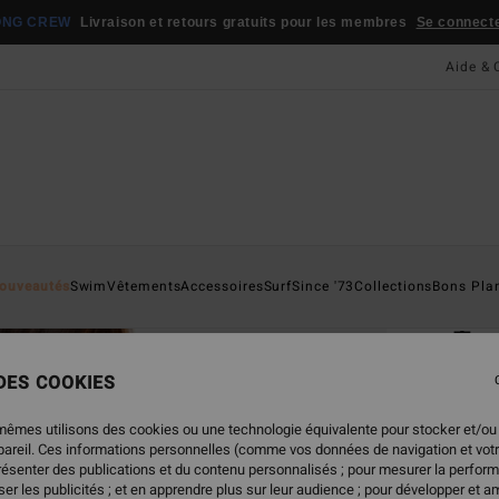
ONG CREW
Livraison et retours gratuits pour les membres
Se connecter
Aide & 
Page D'a
ouveautés
Swim
Vêtements
Accessoires
Surf
Since '73
Collections
Bons Pla
ÉC
Tan
Bas d
 DES COOKIES
ECO-B
mêmes utilisons des cookies ou une technologie équivalente pour stocker et/ou
ppareil. Ces informations personnelles (comme vos données de navigation et vot
39,95
présenter des publications et du contenu personnalisés ; pour mesurer la perform
19,
er les publicités ; et en apprendre plus sur leur audience ; pour développer et am