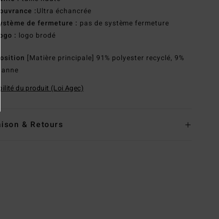
ouvrance :
Ultra échancrée
ystème de fermeture :
pas de système fermeture
ogo :
logo brodé
osition
[Matière principale] 91% polyester recyclé, 9%
hanne
ilité du produit (Loi Agec)
aison & Retours