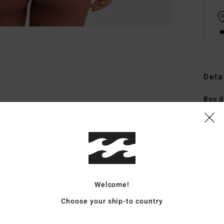
Deta
Bas d
Fem
Style
Carac
C
Welcome!
M
recy
Choose your ship-to country
T
T