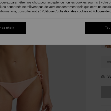
19,
 pouvez paramétrer vos choix pour accepter ou non les cookies soumis à votre 
okies concernés ne relèvent pas de votre consentement (tels que certains cook
BONS 
informations, consultez notre :
Politique d'utilisation des cookies
et
Politique de c
Coule
mes choix
Tou
XS
Vo