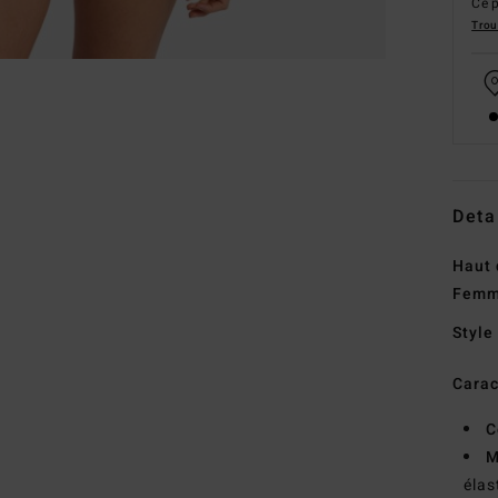
Ce p
Trou
Deta
Haut 
Fem
Style
Carac
C
M
éla