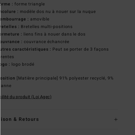
orme :
forme triangle
ncolure :
modèle dos nu à nouer sur la nuque
embourrage :
amovible
retelles :
Bretelles multi-positions
ermeture :
liens fins à nouer dans le dos
ouvrance :
couvrance échancrée
utres caractéristiques :
Peut se porter de 3 façons
érentes
ogo :
logo brodé
osition
[Matière principale] 91% polyester recyclé, 9%
hanne
ilité du produit (Loi Agec)
aison & Retours