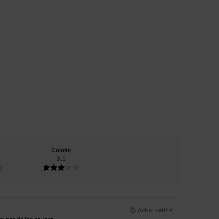
Coloris
3.0
Achat vérifié
e pas de les couper.