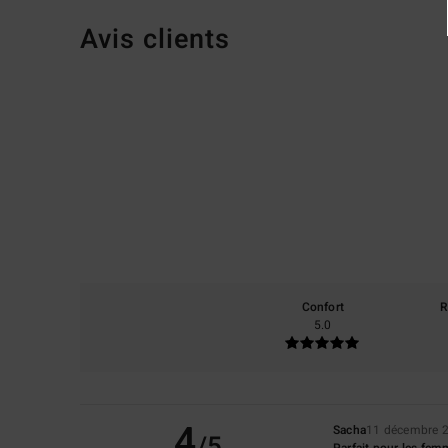
Avis clients
Confort
R
5.0
4
Sacha
11 décembre 
/5
Parfait pour les fem