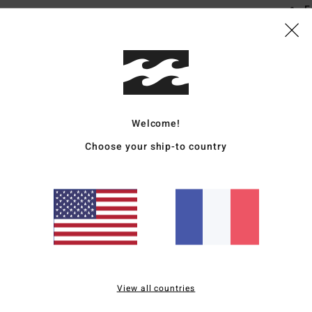
F
E
R
B
F
C
A
Welcome!
diff
Choose your ship-to country
L
Comp
élast
Traçab
Livr
View all countries