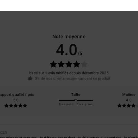
Note moyenne
4.0
/5
basé sur
1 avis vérifiés
depuis décembre 2025
0% de nos clients recommandent ce produit
apport qualité / prix
Taille
Matière
5.0
4.0
Trop petit
Trop grand
2025
mes minces et menues. Je déteste cependant les étiquettes qui pendent. Je n'arrêt