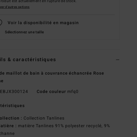
roduit est actuellement en rupture de stock.
ver d'autres options
Voir la disponibilité en magasin
Sélectionnez une taille
ils & caractéristiques
de maillot de bain à couvrance échancrée Rose
me
EBJX300124
Code couleur
mfq0
téristiques
ollection :
Collection Tanlines
atière :
matière Tanlines 91% polyester recyclé, 9%
sthanne