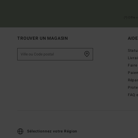
(*) Offre
TROUVER UN MAGASIN
AIDE
Stat
Livra
Faire
Paie
Répar
Prot
FAQ e
Sélectionnez votre Région