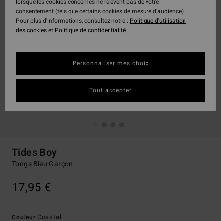
lorsque les cookies concernés ne relèvent pas de votre
consentement (tels que certains cookies de mesure d’audience).
Pour plus d'informations, consultez notre :
Politique d'utilisation
des cookies
et
Politique de confidentialité
Personnaliser mes choix
Tout accepter
Tides Boy
Tongs Bleu Garçon
17,95 €
Coastal
Couleur