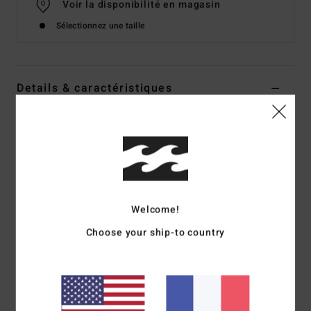
Voir la disponibilité en magasin
Sélectionnez une taille
Details & caractéristiques
Tongs Bleu Garçon
Style
EBBL100012
Code couleur
ctl
Caractéristiques
Empeigne :
empeigne en SEBS
Welcome!
Semelle intérieure :
semelle en EVA/caoutchouc avec au
Choose your ship-to country
moins 30% d'EVA recyclé
Semelle extérieure :
semelle extérieure moulée en EVA
pour une meilleure de résistance à l'usure
Bride :
bride en SEBS anti-allergique douce
Assise plantaire :
Imprimé sur l'assise plantaire