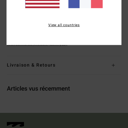
Logo :
logo Arch moulé sur la bride
Composition
Empeigne : 100% SEBS, Semelle intérieure :
View all countries
38% EVA recyclé 33% EVA 29% caoutchouc, Semelle
extérieure : 38% EVA recyclé 33% EVA 29% caoutchouc
Traçabilité du produit (Loi Agec)
Livraison & Retours
Articles vus récemment