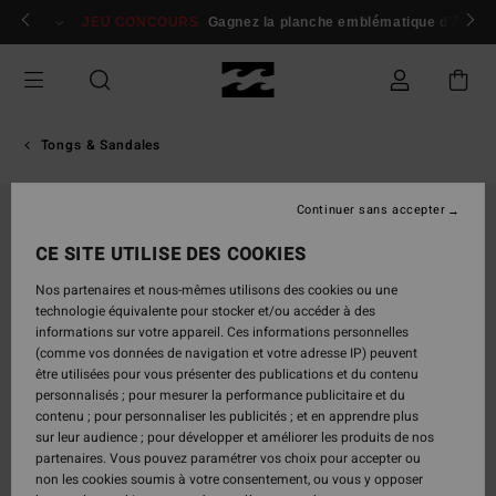
Passer
 membres
Se connecter / s'inscrire
JEU CONCOURS
Gagnez la planche emblématique d'Andy I
à
l'information
sur
le
produit
Tongs & Sandales
Continuer sans accepter
RUPTURE DE STOCK
CE SITE UTILISE DES COOKIES
Nos partenaires et nous-mêmes utilisons des cookies ou une
technologie équivalente pour stocker et/ou accéder à des
informations sur votre appareil. Ces informations personnelles
(comme vos données de navigation et votre adresse IP) peuvent
être utilisées pour vous présenter des publications et du contenu
personnalisés ; pour mesurer la performance publicitaire et du
contenu ; pour personnaliser les publicités ; et en apprendre plus
sur leur audience ; pour développer et améliorer les produits de nos
partenaires. Vous pouvez paramétrer vos choix pour accepter ou
non les cookies soumis à votre consentement, ou vous y opposer