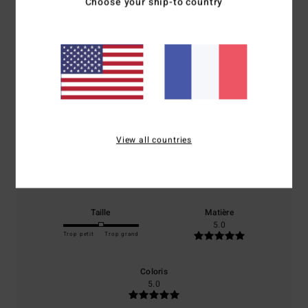
Choose your ship-to country
Note moyenne
5.0
/5
basé sur
1 avis vérifiés
depuis juin 2026
100% de nos clients recommandent ce produit
View all countries
Confort
Rapport qualité / prix
5.0
5.0
Taille
Matière
5.0
Trop petit
Trop grand
Coloris
5.0