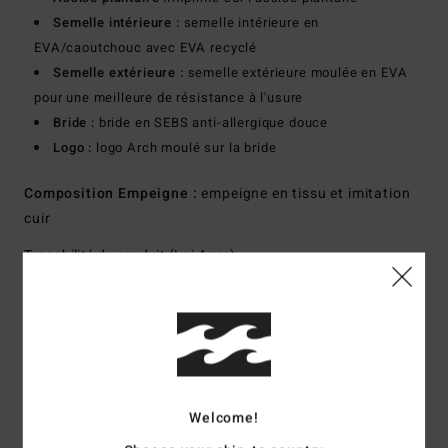
Semelle intérieure :
semelle intérieure en
EVA/caoutchouc avec EVA recyclé
Semelle extérieure :
semelle extérieure moulée en EVA
pour une meilleure de résistance à l'usure
Bride :
bride en SEBS anti-allergique douce
Logo :
logo Arch moulé sur la bride
Composition
Empeigne :
empeigne en tissu et imitation
cuir
Traçabilité du produit (Loi Agec)
Livraison & Retours
Avis clients
Welcome!