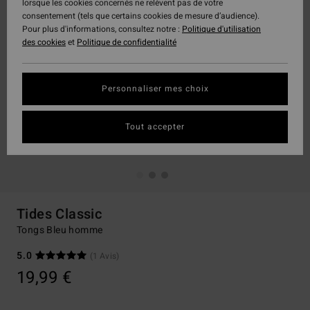
lorsque les cookies concernés ne relèvent pas de votre
consentement (tels que certains cookies de mesure d’audience).
Pour plus d'informations, consultez notre :
Politique d'utilisation
des cookies
et
Politique de confidentialité
Personnaliser mes choix
Tout accepter
Tides Classic
Tongs Bleu homme
5.0
(1 Avis)
19,99 €