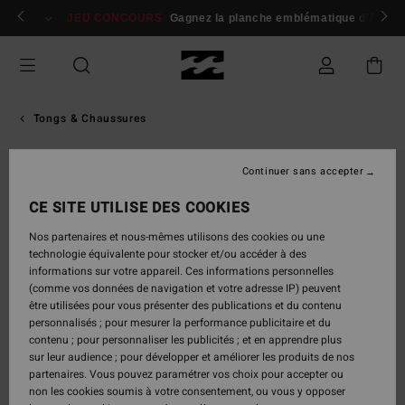
Passer
 membres
Se connecter / s'inscrire
JEU CONCOURS
Gagnez la planche emblématique d'Andy I
à
l'information
sur
le
produit
Tongs & Chaussures
Continuer sans accepter
CE SITE UTILISE DES COOKIES
Nos partenaires et nous-mêmes utilisons des cookies ou une
technologie équivalente pour stocker et/ou accéder à des
informations sur votre appareil. Ces informations personnelles
(comme vos données de navigation et votre adresse IP) peuvent
être utilisées pour vous présenter des publications et du contenu
personnalisés ; pour mesurer la performance publicitaire et du
contenu ; pour personnaliser les publicités ; et en apprendre plus
sur leur audience ; pour développer et améliorer les produits de nos
partenaires. Vous pouvez paramétrer vos choix pour accepter ou
non les cookies soumis à votre consentement, ou vous y opposer