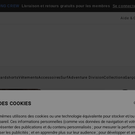
ONG CREW
Livraison et retours gratuits pour les membres
Se connecter
Aide & 
Page D'a
ardshorts
Vêtements
Accessoires
Surf
Adventure Division
Collections
Garç
ÉC
Tra
Veste
 DES COOKIES
ECO-B
mêmes utilisons des cookies ou une technologie équivalente pour stocker et/ou
99,
ppareil. Ces informations personnelles (comme vos données de navigation et vot
présenter des publications et du contenu personnalisés ; pour mesurer la perform
er les publicités ; et en apprendre plus sur leur audience ; pour développer et am