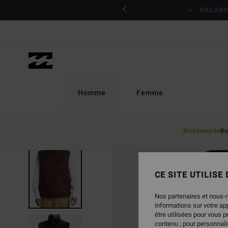
Passer
ciper
BILLAB
à
l'information
sur
le
produit
Homme
Femme
Nouveautés
Bo
RUPTURE DE STOCK
CE SITE UTILISE
Nos partenaires et nous-
informations sur votre a
être utilisées pour vous 
contenu ; pour personnalis