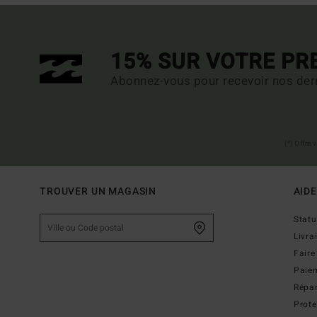
15% SUR VOTRE P
Abonnez-vous pour recevoir nos dern
(*) Offre
TROUVER UN MAGASIN
AIDE
Stat
Livra
Faire
Paie
Répar
Prot