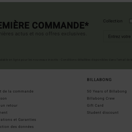
Collection
REMIÈRE COMMANDE*
ières actus et nos offres exclusives.
 valable en ligne pour les nouveaux inscrits - Conditions détaillées disponibles dans l'email de
BILLABONG
ut de la commande
50 Years of Billabong
ison
Billabong Crew
 un retour
Gift Card
ment
Student discount
ations et Garanties
ection des données