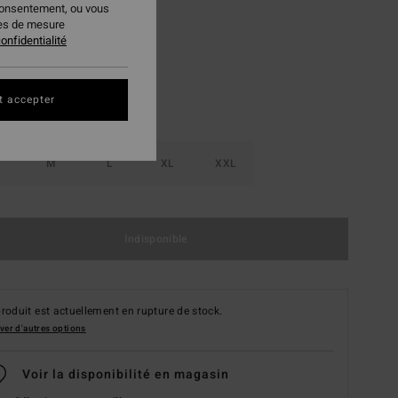
consentement, ou vous
Java
ur
ies de mesure
onfidentialité
t accepter
M
L
XL
XXL
Indisponible
roduit est actuellement en rupture de stock.
ver d'autres options
Voir la disponibilité en magasin