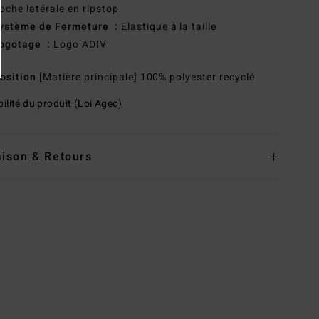
oche latérale en ripstop
ystème de Fermeture :
Elastique à la taille
ogotage :
Logo ADIV
osition
[Matière principale] 100% polyester recyclé
ilité du produit (Loi Agec)
aison & Retours