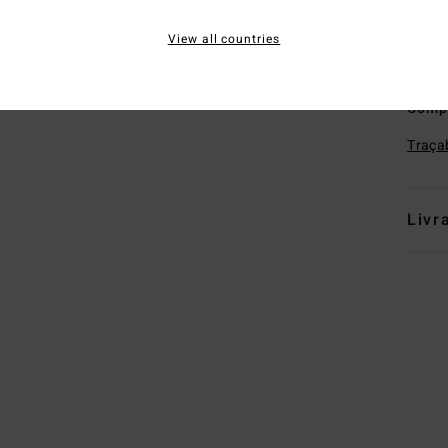
P
S
View all countries
L
Comp
Traçab
Livr