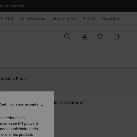
 / s'inscrire
Contact
Carte Cadeau
Billabong App
FR (€)
Magasins
ccueil
Homme
Vêtements
Polaires
ons
Bons Plans
O
il
 sans manches réversible Marron Homme
Continuer sans accepter
ONUS
 accéder à des
95 €
re adresse IP) peuvent
ance publicitaire et du
éliorer les produits