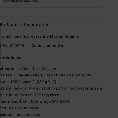
Sélectionnez une taille
ils & caractéristiques
 sans manches réversible Marron Homme
ABYJK00209
Code couleur
jva
téristiques
ollection :
Adventure Division
atière :
Matière sherpa résistante en ripstop de
ester 100% recyclé [330 g/m2]
atière Recycler 4-way stretch performance fabriquée à
ir de bouteilles en PET recyclées
mperméabilité :
Hydrofuge SANS PFC
ncolure :
col montant
oches :
poche poitrine