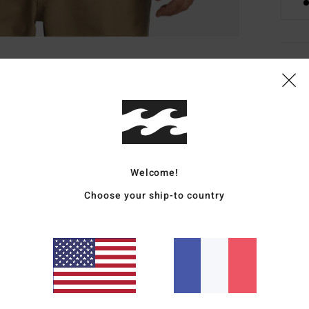
Deta
Veste
Style
Carac
Welcome!
C
Choose your ship-to country
M
poly
M
part
I
E
P