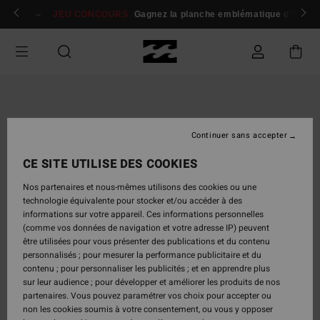
Passer
 membres
Se connecter / s'inscrire
JEU CONCOURS
Gagnez la planche emblématique d'Andy I
à
l'information
sur
le
produit
Continuer sans accepter
CE SITE UTILISE DES COOKIES
Nos partenaires et nous-mêmes utilisons des cookies ou une
technologie équivalente pour stocker et/ou accéder à des
informations sur votre appareil. Ces informations personnelles
(comme vos données de navigation et votre adresse IP) peuvent
être utilisées pour vous présenter des publications et du contenu
personnalisés ; pour mesurer la performance publicitaire et du
contenu ; pour personnaliser les publicités ; et en apprendre plus
sur leur audience ; pour développer et améliorer les produits de nos
partenaires. Vous pouvez paramétrer vos choix pour accepter ou
non les cookies soumis à votre consentement, ou vous y opposer