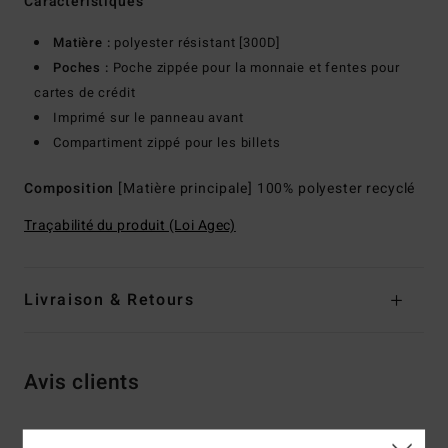
Caractéristiques
Matière :
polyester résistant [300D]
Poches :
Poche zippée pour la monnaie et fentes pour
cartes de crédit
Imprimé sur le panneau avant
Compartiment zippé pour les billets
Composition
[Matière principale] 100% polyester recyclé
Traçabilité du produit (Loi Agec)
Livraison & Retours
Avis clients