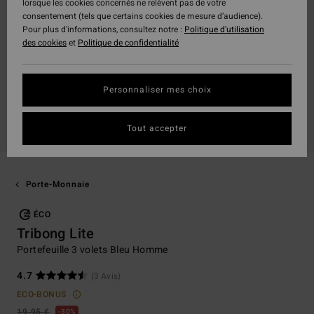
lorsque les cookies concernés ne relèvent pas de votre
consentement (tels que certains cookies de mesure d’audience).
Pour plus d'informations, consultez notre :
Politique d'utilisation
des cookies
et
Politique de confidentialité
Personnaliser mes choix
Tout accepter
Porte-Monnaie
ÉCO
Tribong Lite
Portefeuille 3 volets Bleu Homme
4.7
(3 Avis)
ECO-BONUS
19,95 €
30%