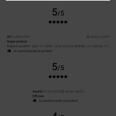
5
/5
Ali
9 juillet 2026
Achat vérifié
Super produit
Rapport qualité / prix
: 5
Taille
: Taille parfaite
Matière
: 5
Coloris
: 5
/5
/5
/5
Je recommande ce produit
5
/5
Aurelie
13 mai 2026
Achat vérifié
Efficace
Je recommande ce produit