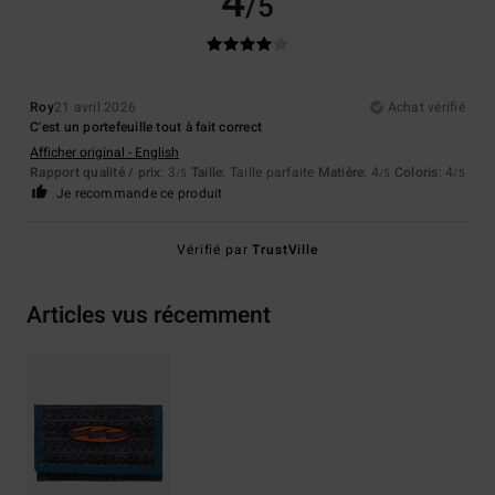
4
/5
Roy
21 avril 2026
Achat vérifié
C'est un portefeuille tout à fait correct
Afficher original - English
Rapport qualité / prix
: 3
Taille
: Taille parfaite
Matière
: 4
Coloris
: 4
/5
/5
/5
Je recommande ce produit
Vérifié par
TrustVille
Articles vus récemment