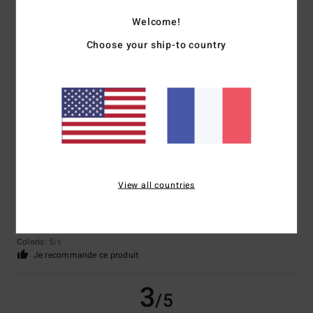
Welcome!
Didier
15 avril 2026
Achat vérifié
Protection UPF50 et qualité
Choose your ship-to country
Confort
: 5
Rapport qualité / prix
: 5
Taille
: Taille parfaite
Matière
: 5
/5
/5
/5
Coloris
: 5
/5
Je recommande ce produit
5
/5
View all countries
Deborah
29 mars 2026
Achat vérifié
Exactement ce que je voulais !
Afficher original - English
Confort
: 5
Rapport qualité / prix
: 5
Taille
: Taille parfaite
Matière
: 5
/5
/5
/5
Coloris
: 5
/5
Je recommande ce produit
3
/5