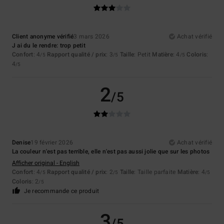
Client anonyme vérifié
3 mars 2026
Achat vérifié
J ai du le rendre: trop petit
Confort
: 4
Rapport qualité / prix
: 3
Taille
: Petit
Matière
: 4
Coloris
:
/5
/5
/5
4
/5
2
/5
Denise
19 février 2026
Achat vérifié
La couleur n'est pas terrible, elle n'est pas aussi jolie que sur les photos
Afficher original - English
Confort
: 4
Rapport qualité / prix
: 2
Taille
: Taille parfaite
Matière
: 4
/5
/5
/5
Coloris
: 2
/5
Je recommande ce produit
3