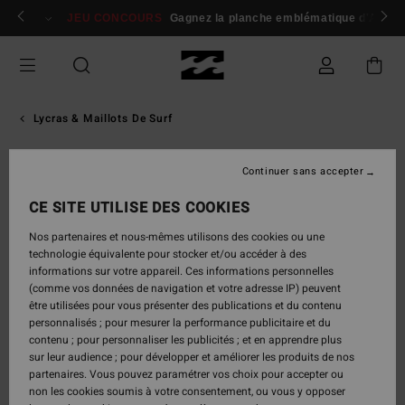
Passer
 membres
Se connecter / s'inscrire
JEU CONCOURS
Gagnez la planche emblématique d'Andy I
à
l'information
sur
le
produit
Lycras & Maillots De Surf
Continuer sans accepter
CE SITE UTILISE DES COOKIES
Nos partenaires et nous-mêmes utilisons des cookies ou une
technologie équivalente pour stocker et/ou accéder à des
informations sur votre appareil. Ces informations personnelles
(comme vos données de navigation et votre adresse IP) peuvent
être utilisées pour vous présenter des publications et du contenu
personnalisés ; pour mesurer la performance publicitaire et du
contenu ; pour personnaliser les publicités ; et en apprendre plus
sur leur audience ; pour développer et améliorer les produits de nos
partenaires. Vous pouvez paramétrer vos choix pour accepter ou
non les cookies soumis à votre consentement, ou vous y opposer