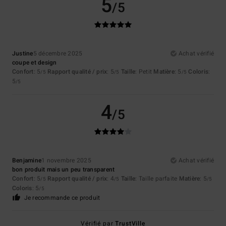
5
/5
Justine
5 décembre 2025
Achat vérifié
coupe et design
Confort
: 5
Rapport qualité / prix
: 5
Taille
: Petit
Matière
: 5
Coloris
:
/5
/5
/5
5
/5
4
/5
Benjamine
1 novembre 2025
Achat vérifié
bon produit mais un peu transparent
Confort
: 5
Rapport qualité / prix
: 4
Taille
: Taille parfaite
Matière
: 5
/5
/5
/5
Coloris
: 5
/5
Je recommande ce produit
Vérifié par
TrustVille