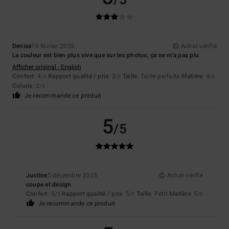
/5
Denise
19 février 2026
Achat vérifié
La couleur est bien plus vive que sur les photos, ça ne m'a pas plu
Afficher original - English
Confort
: 4
Rapport qualité / prix
: 3
Taille
: Taille parfaite
Matière
: 4
/5
/5
/5
Coloris
: 2
/5
Je recommande ce produit
5
/5
Justine
5 décembre 2025
Achat vérifié
coupe et design
Confort
: 5
Rapport qualité / prix
: 5
Taille
: Petit
Matière
: 5
/5
/5
/5
Je recommande ce produit