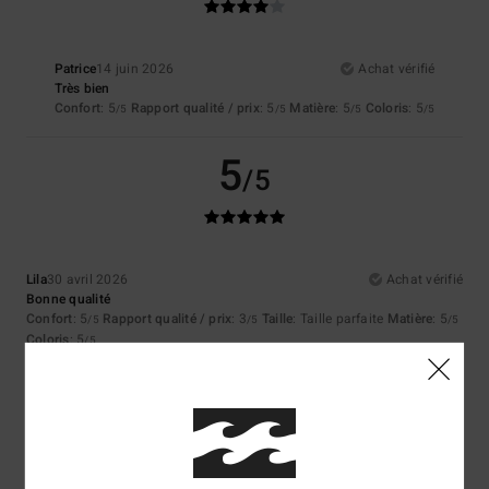
Patrice
14 juin 2026
Achat vérifié
Très bien
Confort
: 5
Rapport qualité / prix
: 5
Matière
: 5
Coloris
: 5
/5
/5
/5
/5
5
/5
Lila
30 avril 2026
Achat vérifié
Bonne qualité
Confort
: 5
Rapport qualité / prix
: 3
Taille
: Taille parfaite
Matière
: 5
/5
/5
/5
Coloris
: 5
/5
Je recommande ce produit
5
/5