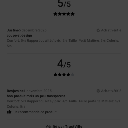
5
/5
Justine
5 décembre 2025
Achat vérifié
coupe et design
Confort
: 5
Rapport qualité / prix
: 5
Taille
: Petit
Matière
: 5
Coloris
:
/5
/5
/5
5
/5
4
/5
Benjamine
1 novembre 2025
Achat vérifié
bon produit mais un peu transparent
Confort
: 5
Rapport qualité / prix
: 4
Taille
: Taille parfaite
Matière
: 5
/5
/5
/5
Coloris
: 5
/5
Je recommande ce produit
Vérifié par
TrustVille