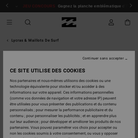
Passer
 membres
Se connecter / s'inscrire
JEU CONCOURS
Gagnez la planche emblématique d'Andy I
à
l'information
sur
le
produit
Lycras & Maillots De Surf
Continuer sans accepter
CE SITE UTILISE DES COOKIES
Nos partenaires et nous-mêmes utilisons des cookies ou une
technologie équivalente pour stocker et/ou accéder à des
informations sur votre appareil. Ces informations personnelles
(comme vos données de navigation et votre adresse IP) peuvent
être utilisées pour vous présenter des publications et du contenu
personnalisés ; pour mesurer la performance publicitaire et du
contenu ; pour personnaliser les publicités ; et en apprendre plus
sur leur audience ; pour développer et améliorer les produits de nos
partenaires. Vous pouvez paramétrer vos choix pour accepter ou
non les cookies soumis à votre consentement, ou vous y opposer