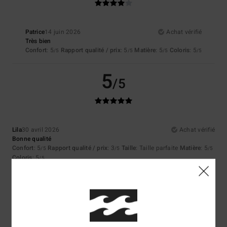
Patrice
14 juin 2026
Achat vérifié
Très bien
Confort
: 5
Rapport qualité / prix
: 5
Matière
: 5
Coloris
: 5
/5
/5
/5
/5
5
/5
Lila
30 avril 2026
Achat vérifié
Bonne qualité
Confort
: 5
Rapport qualité / prix
: 3
Taille
: Taille parfaite
Matière
: 5
/5
/5
/5
Coloris
: 5
/5
Je recommande ce produit
5
/5