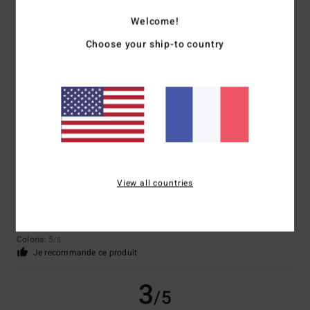
Welcome!
Didier
15 avril 2026
Achat vérifié
Protection UPF50 et qualité
Choose your ship-to country
Confort
: 5
Rapport qualité / prix
: 5
Taille
: Taille parfaite
Matière
: 5
/5
/5
/5
Coloris
: 5
/5
Je recommande ce produit
5
/5
View all countries
Deborah
29 mars 2026
Achat vérifié
Exactement ce que je voulais !
Afficher original - English
Confort
: 5
Rapport qualité / prix
: 5
Taille
: Taille parfaite
Matière
: 5
/5
/5
/5
Coloris
: 5
/5
Je recommande ce produit
3
/5