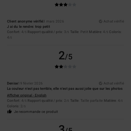
Client anonyme vérifié
3 mars 2026
Achat vérifié
J ai du le rendre: trop petit
Confort
: 4
Rapport qualité / prix
: 3
Taille
: Petit
Matière
: 4
Coloris
:
/5
/5
/5
4
/5
2
/5
Denise
19 février 2026
Achat vérifié
La couleur n'est pas terrible, elle n'est pas aussi jolie que sur les photos
Afficher original - English
Confort
: 4
Rapport qualité / prix
: 2
Taille
: Taille parfaite
Matière
: 4
/5
/5
/5
Coloris
: 2
/5
Je recommande ce produit
3