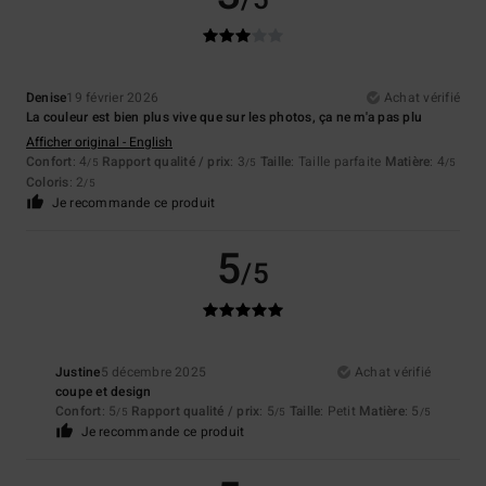
/5
Denise
19 février 2026
Achat vérifié
La couleur est bien plus vive que sur les photos, ça ne m'a pas plu
Afficher original - English
Confort
: 4
Rapport qualité / prix
: 3
Taille
: Taille parfaite
Matière
: 4
/5
/5
/5
Coloris
: 2
/5
Je recommande ce produit
5
/5
Justine
5 décembre 2025
Achat vérifié
coupe et design
Confort
: 5
Rapport qualité / prix
: 5
Taille
: Petit
Matière
: 5
/5
/5
/5
Je recommande ce produit