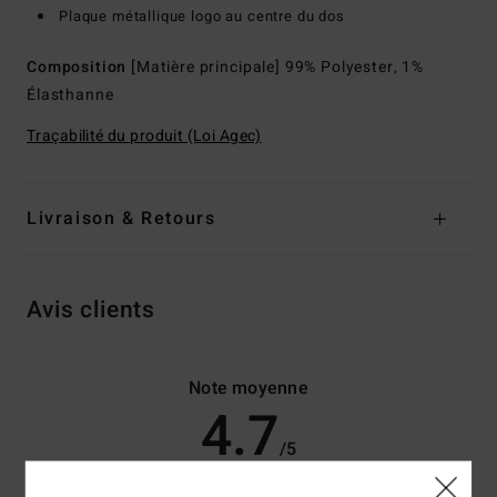
Plaque métallique logo au centre du dos
Composition
[Matière principale] 99% Polyester, 1%
Élasthanne
Traçabilité du produit (Loi Agec)
Livraison & Retours
Avis clients
Note moyenne
4.7
/5