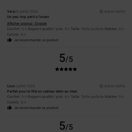
Vera
20 juillet 2026
Achat vérifié
Un peu trop petit à l'avant
Afficher original - English
Confort
: 5
Rapport qualité / prix
: 5
Taille
: Taille parfaite
Matière
: 5
/5
/5
/5
Coloris
: 5
/5
Je recommande ce produit
5
/5
Lisa
6 juillet 2026
Achat vérifié
Parfait pour la fille en cadeau idem au mien
Confort
: 5
Rapport qualité / prix
: 4
Taille
: Taille parfaite
Matière
: 5
/5
/5
/5
Coloris
: 5
/5
Je recommande ce produit
5
/5