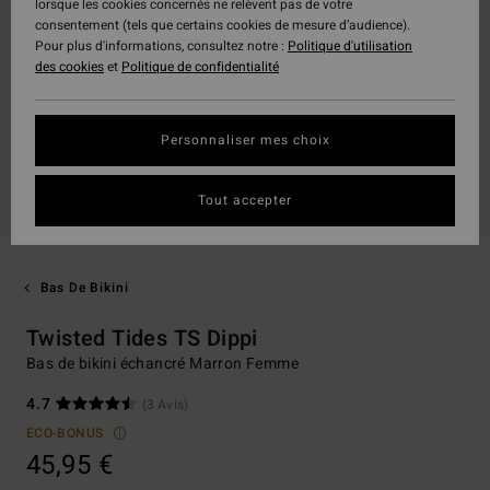
lorsque les cookies concernés ne relèvent pas de votre
consentement (tels que certains cookies de mesure d’audience).
Pour plus d'informations, consultez notre :
Politique d'utilisation
des cookies
et
Politique de confidentialité
Personnaliser mes choix
Tout accepter
Bas De Bikini
Twisted Tides TS Dippi
Bas de bikini échancré Marron Femme
4.7
(3 Avis)
ECO-BONUS
45,95 €