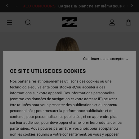
Passer
 membres
Se connecter / s'inscrire
JEU CONCOURS
Gagnez la planche emblématique d'Andy I
à
l'information
sur
le
produit
Continuer sans accepter
CE SITE UTILISE DES COOKIES
Nos partenaires et nous-mêmes utilisons des cookies ou une
technologie équivalente pour stocker et/ou accéder à des
informations sur votre appareil. Ces informations personnelles
(comme vos données de navigation et votre adresse IP) peuvent
être utilisées pour vous présenter des publications et du contenu
personnalisés ; pour mesurer la performance publicitaire et du
contenu ; pour personnaliser les publicités ; et en apprendre plus
sur leur audience ; pour développer et améliorer les produits de nos
partenaires. Vous pouvez paramétrer vos choix pour accepter ou
non les cookies soumis à votre consentement, ou vous y opposer