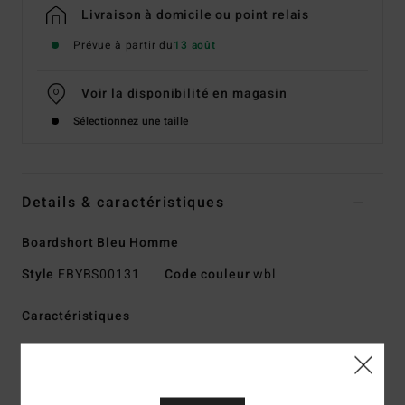
Livraison à domicile ou point relais
Prévue à partir du
13 août
Voir la disponibilité en magasin
Sélectionnez une taille
Details & caractéristiques
Boardshort Bleu Homme
Style
EBYBS00131
Code couleur
wbl
Caractéristiques
Technologie :
matière Recycler 4-way stretch
performance fabriquée à partir de bouteilles en PET
recyclées