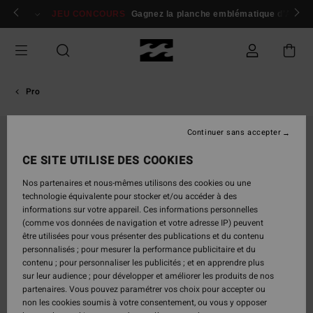
Passer
 membres
Se connecter / s'inscrire
JEU CONCOURS
Gagnez la planche emblématique d'Andy I
à
l'information
sur
le
produit
Pro
Continuer sans accepter
CE SITE UTILISE DES COOKIES
Nos partenaires et nous-mêmes utilisons des cookies ou une
technologie équivalente pour stocker et/ou accéder à des
informations sur votre appareil. Ces informations personnelles
(comme vos données de navigation et votre adresse IP) peuvent
être utilisées pour vous présenter des publications et du contenu
personnalisés ; pour mesurer la performance publicitaire et du
contenu ; pour personnaliser les publicités ; et en apprendre plus
sur leur audience ; pour développer et améliorer les produits de nos
partenaires. Vous pouvez paramétrer vos choix pour accepter ou
non les cookies soumis à votre consentement, ou vous y opposer