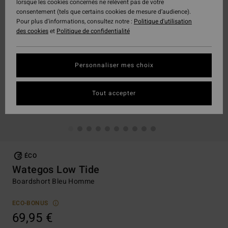
lorsque les cookies concernés ne relèvent pas de votre
consentement (tels que certains cookies de mesure d’audience).
Pour plus d'informations, consultez notre :
Politique d'utilisation
des cookies
et
Politique de confidentialité
Personnaliser mes choix
Tout accepter
ÉCO
Wategos Low Tide
Boardshort Bleu Homme
ECO-BONUS
69,95 €