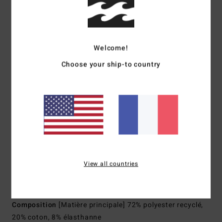
Fabriquée à partir de bouteilles en plastique PET
recyclées
Associe performance et confort
Imperméabilité :
matière légère et rapide à sécher avec
Welcome!
revêtement micro repel déperlant
Choose your ship-to country
Longueur :
17,5"
Coupe :
Lo Tide
Poches latérales
Taille lasso élastique
Taille :
taille lasso avec cordon de serrage pour une
tenue parfaite
Poches :
poches sur les côtés et poches plaquées à
l’arrière
View all countries
Ce boardshort Lo Tide présente un design à rayures avec
imprimé pigmentaire
Composition
[Matière principale] 72% polyester recyclé,
20% coton, 8% élasthanne