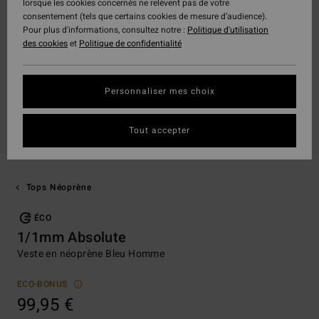
lorsque les cookies concernés ne relèvent pas de votre
consentement (tels que certains cookies de mesure d’audience).
Pour plus d'informations, consultez notre :
Politique d'utilisation
des cookies
et
Politique de confidentialité
Personnaliser mes choix
Tout accepter
Tops Néoprène
ÉCO
1/1mm Absolute
Veste en néoprène Bleu Homme
ECO-BONUS
99,95 €