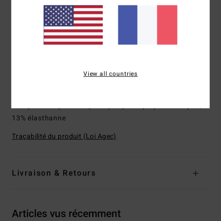
A base de coquille d'huître
Coutures externes : Coutures plates non scellées
Modèle :
Veste de surf à manches longues
Encolure :
col montant
Manches :
manches longues
Épaisseur :
1/1 mm
View all countries
Système de fermeture :
Zip dans le dos
Composition
[Matière principale] 87% polyester recyclé,
13% élasthanne
Traçabilité du produit (Loi Agec)
Livraison & Retours
Articles vus récemment