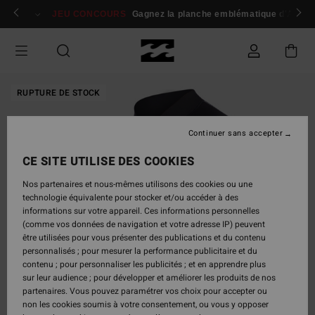
Passer
 membres
Se connecter / s'inscrire
JEU CONCOURS
Gagnez la planche emblématique d'Andy I
à
l'information
sur
le
produit
RUPTURE DE STOCK
Continuer sans accepter
CE SITE UTILISE DES COOKIES
Nos partenaires et nous-mêmes utilisons des cookies ou une
technologie équivalente pour stocker et/ou accéder à des
informations sur votre appareil. Ces informations personnelles
(comme vos données de navigation et votre adresse IP) peuvent
être utilisées pour vous présenter des publications et du contenu
personnalisés ; pour mesurer la performance publicitaire et du
contenu ; pour personnaliser les publicités ; et en apprendre plus
sur leur audience ; pour développer et améliorer les produits de nos
partenaires. Vous pouvez paramétrer vos choix pour accepter ou
non les cookies soumis à votre consentement, ou vous y opposer