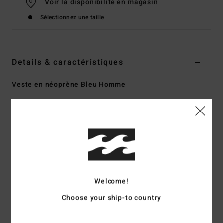
Voir la disponibilité en magasin
Sélectionnez une taille
Details & caractéristiques
Veste en néoprène Bleu Homme
Style
ABYW800118
Code couleur
dar
Caractéristiques
Matière :
Jersey Superflex Recycler fabriqué à partir de
fibres 100% recyclées
Matière en silicone stretch à l'intérieur
Welcome!
Mousse de néoprène : mousse Superlight Foam en partie
recyclée, une matière légère et stretch fabriquée à partir de
Choose your ship-to country
pneus recyclés et de chutes de néoprène pour une rétention
thermique inégalée