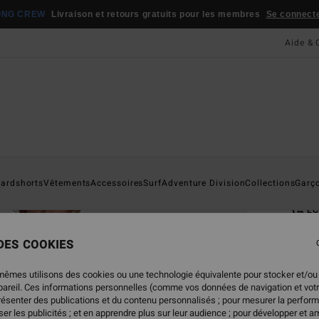
ONG CREW
Livraison et retours gratuits pour les membres
Se connecter
Aide & 
Page D'a
ardshorts
Vêtements
Accessoires
Surf
Adventure Division
Collections
Garç
Combi
ÉC
3/
 DES COOKIES
Combi
mêmes utilisons des cookies ou une technologie équivalente pour stocker et/ou
ECO-B
ppareil. Ces informations personnelles (comme vos données de navigation et vot
229
présenter des publications et du contenu personnalisés ; pour mesurer la perform
er les publicités ; et en apprendre plus sur leur audience ; pour développer et am