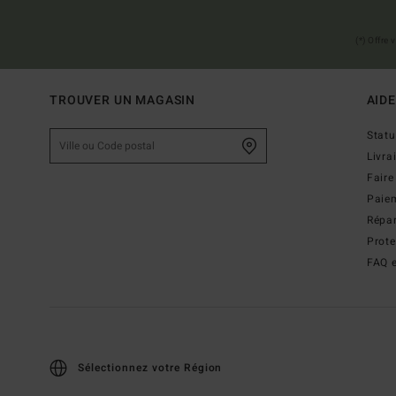
(*) Offre
TROUVER UN MAGASIN
AIDE
Stat
Livra
Faire
Paie
Répar
Prot
FAQ e
Sélectionnez votre Région