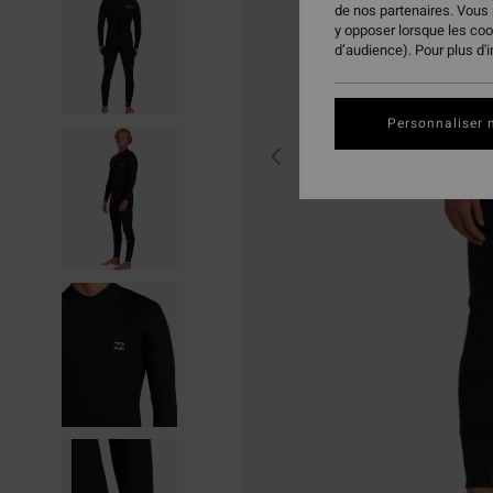
de nos partenaires. Vous
y opposer lorsque les co
d’audience). Pour plus d'
Personnaliser 