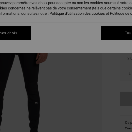
 pouvez paramétrer vos choix pour accepter ou non les cookies soumis à votre 
okies concernés ne relèvent pas de votre consentement (tels que certains cook
Coule
informations, consultez notre :
Politique d'utilisation des cookies
et
Politique de c
mes choix
Tou
XS
L
Ce p
Trou