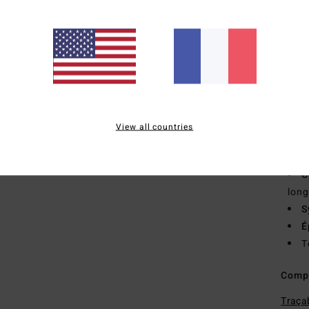
recy
de n
stre
M
C
pour
D
renf
View all countries
E
M
C
lon
S
É
T
Comp
Traçab