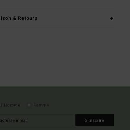
aison & Retours
Homme
Femme
S'inscrire