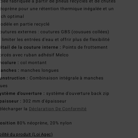
clée fabriquée à partir de pneus recyclés et de chutes
éoprène pour une rétention thermique inégalée et un
tch optimal
odèle en partie recyclé
outures externes : coutures GBS (cousues collées)
 limiter les entrées d'eau et offrir plus de flexibilité
étail de la couture interne :
Points de frottement
orcés avec ruban adhésif Melco
ncolure :
col montant
anches :
manches longues
onstruction :
Combinaison intégrale à manches
gues
ystème d'ouverture :
système d'ouverture back zip
paisseur :
302 mm d'épaisseur
élécharger la
Déclaration De Conformité
osition
80% néoprène, 20% nylon
ilité du produit (Loi Agec)