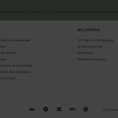
 valable en ligne pour les nouveaux inscrits - Conditions détaillées disponibles dans l'email de
BILLABONG
ut de la commande
50 Years of Billabong
ison
Billabong Crew
 un retour
Gift Card
ment
Student discount
ations et Garanties
ection des données
t contact
Conditions 