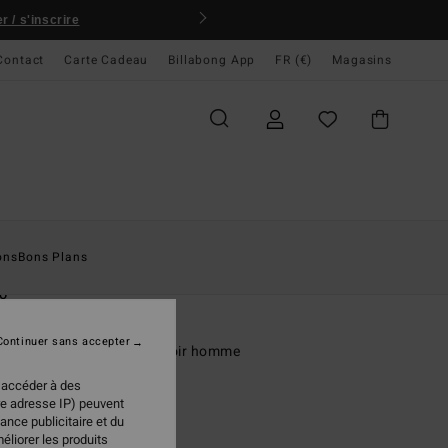
 / s'inscrire
Contact
Carte Cadeau
Billabong App
FR (€)
Magasins
ccueil
Homme
Surf
Combinaisons De Surf
ons
Bons Plans
naisons De Surf Intégrales
O
2mm Foil
Continuer sans accepter
naison de surf back zip Noir homme
 accéder à des
ONUS
re adresse IP) peuvent
,95 €
ance publicitaire et du
éliorer les produits