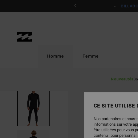
Passer
ciper
BILLAB
à
l'information
sur
le
produit
Homme
Femme
Nouveautés
Bo
RUPTURE DE STOCK
CE SITE UTILISE
Nos partenaires et nous-
informations sur votre a
être utilisées pour vous 
contenu ; pour personnalis