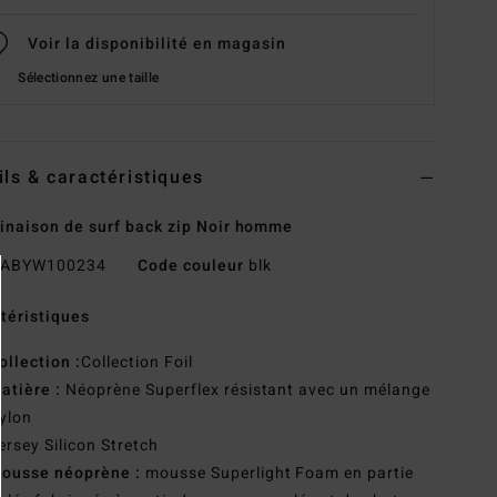
Voir la disponibilité en magasin
Sélectionnez une taille
ils & caractéristiques
naison de surf back zip Noir homme
ABYW100234
Code couleur
blk
téristiques
ollection :
Collection Foil
atière :
Néoprène Superflex résistant avec un mélange
ylon
ersey Silicon Stretch
ousse néoprène :
mousse Superlight Foam en partie