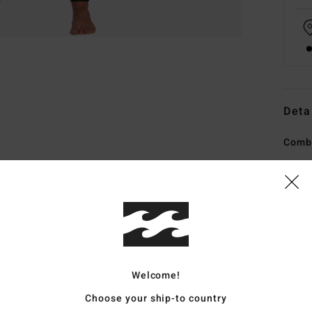
Deta
Combi
Style
Carac
C
M
de n
Welcome!
J
M
Choose your ship-to country