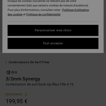
lorsque les cookies concernés ne relèvent pas de votre
consentement (tels que certains cookies de mesure d’audience).
Pour plus d'informations, consultez notre :
Politique d'utilisation
des cookies
et
Politique de confidentialité
Personnaliser mes choix
Tout accepter
Combinaisons De Surf Filles
ÉCO
3/2mm Synergy
Combinaison de surf back zip Bleu Fille 4-16
ECO-BONUS
199,95 €