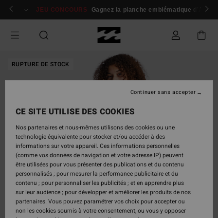
Passer
 membres
Se connecter / s'inscrire
JEU CONCOURS
Gagnez la planche emblématique d'Andy I
à
l'information
sur
le
produit
RUPTURE DE STOCK
Continuer sans accepter
CE SITE UTILISE DES COOKIES
Nos partenaires et nous-mêmes utilisons des cookies ou une
technologie équivalente pour stocker et/ou accéder à des
informations sur votre appareil. Ces informations personnelles
(comme vos données de navigation et votre adresse IP) peuvent
être utilisées pour vous présenter des publications et du contenu
personnalisés ; pour mesurer la performance publicitaire et du
contenu ; pour personnaliser les publicités ; et en apprendre plus
sur leur audience ; pour développer et améliorer les produits de nos
partenaires. Vous pouvez paramétrer vos choix pour accepter ou
non les cookies soumis à votre consentement, ou vous y opposer