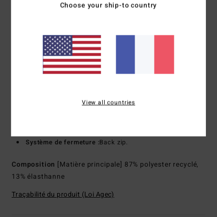
Choose your ship-to country
recyclée, une matière légère et stretch fabriquée à partir de
pneus recyclés et de chutes de néoprène pour une rétention
thermique inégalée
Coutures externes : coutures GBS (cousues collées) pour
limiter les entrées d'eau et offrir plus de flexibilité
Couture interne : Points de frottement renforcés avec
ruban adhésif Melco
Modèle :
Combinaison intégrale à manches longues
View all countries
Épaisseur :
3/2 mm
Encolure :
col montant
Manches :
manches longues
Système de fermeture :
Back zip.
Composition
[Matière principale] 87% polyester recyclé,
13% élasthanne
Traçabilité du produit (Loi Agec)