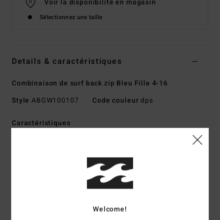
Voir la disponibilité en magasin
Sélectionnez une taille
Details & caractéristiques
Combinaison de surf back zip Bleu Fille 4-16
Style
ABGW100107
Code couleur
dps
Caractéristiques
Matière :
Polyester Pro Stretch recyclé
Graphène combiné à une matière en silicone stretch à
l'intérieur
Technologie :
Les fils infusés de graphène tiennent
chaud plus rapidement et retiennent la chaleur plus
longtemps
Welcome!
Mousse de néoprène : mousse Superlight Foam en partie