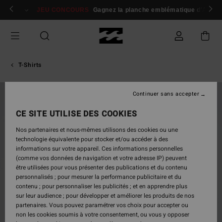
Passer
 membres
Se connecter / s'inscrire
JEU CONCOURS
Gagnez la planche emblématique d'Andy I
à
l'information
sur
le
produit
T-Shirts
Continuer sans accepter
NOUVEAUTÉ
CE SITE UTILISE DES COOKIES
Nos partenaires et nous-mêmes utilisons des cookies ou une
technologie équivalente pour stocker et/ou accéder à des
informations sur votre appareil. Ces informations personnelles
(comme vos données de navigation et votre adresse IP) peuvent
être utilisées pour vous présenter des publications et du contenu
personnalisés ; pour mesurer la performance publicitaire et du
contenu ; pour personnaliser les publicités ; et en apprendre plus
sur leur audience ; pour développer et améliorer les produits de nos
partenaires. Vous pouvez paramétrer vos choix pour accepter ou
non les cookies soumis à votre consentement, ou vous y opposer