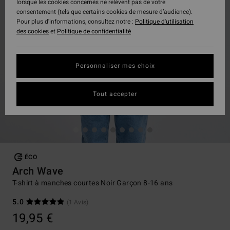
lorsque les cookies concernés ne relèvent pas de votre
consentement (tels que certains cookies de mesure d’audience).
Pour plus d'informations, consultez notre :
Politique d'utilisation
des cookies
et
Politique de confidentialité
Personnaliser mes choix
Tout accepter
ÉCO
Arch Wave
T-shirt à manches courtes Noir Garçon 8-16 ans
5.0
(1 Avis)
19,95 €