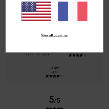
basé sur
1 avis vérifiés
depuis mars 2026
100% de nos clients recommandent ce produit
Confort
Rapport qualité / prix
5.0
4.0
View all countries
Taille
Matière
4.0
Trop petit
Trop grand
Coloris
4.0
5
/5