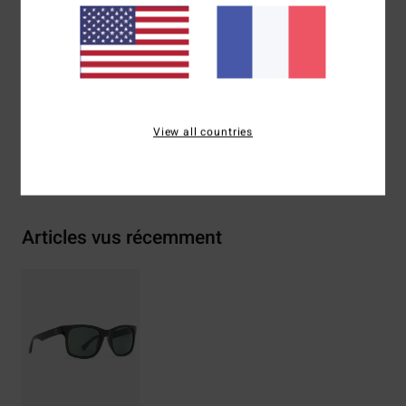
Composition
73 % nylon, 23 % polycarbonate, 2 % métal,
2 % alliage de zinc
Traçabilité du produit (Loi Agec)
View all countries
Livraison & Retours
Articles vus récemment