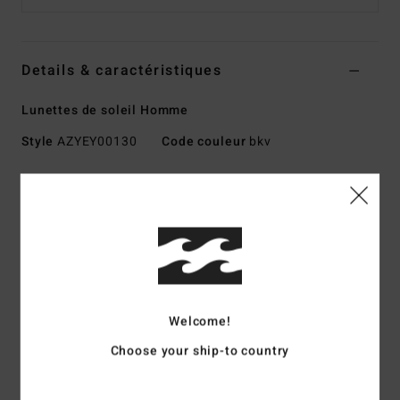
Details & caractéristiques
Lunettes de soleil Homme
Style
AZYEY00130
Code couleur
bkv
Caractéristiques
Taille Small - Medium
Monture injectée en grilamid
Charnières résistantes à la corrosion
Verres en polycarbonate résistant aux chocs
Verres sphériques de base 6
Welcome!
Protection anti-UV 100%
Choose your ship-to country
Disponible en version Wildlife Polarized
Fabriquées en Italie
Télécharger la
Déclaration De Conformité