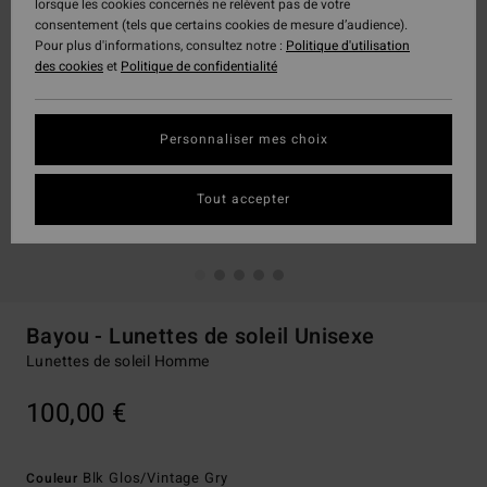
lorsque les cookies concernés ne relèvent pas de votre
consentement (tels que certains cookies de mesure d’audience).
Pour plus d'informations, consultez notre :
Politique d'utilisation
des cookies
et
Politique de confidentialité
Personnaliser mes choix
Tout accepter
Bayou - Lunettes de soleil Unisexe
Lunettes de soleil Homme
100,00 €
Blk Glos/vintage Gry
Couleur