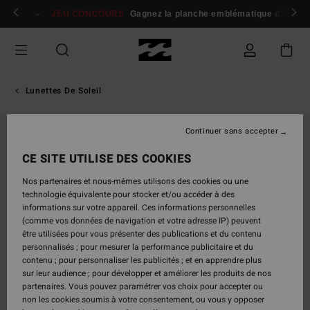
Passer
 membres
Se connecter / s'inscrire
JEU CONCOURS
Gagnez la planche emblématique d'Andy I
à
l'information
sur
le
produit
Lunettes De Soleil
Continuer sans accepter
CE SITE UTILISE DES COOKIES
Nos partenaires et nous-mêmes utilisons des cookies ou une
technologie équivalente pour stocker et/ou accéder à des
informations sur votre appareil. Ces informations personnelles
(comme vos données de navigation et votre adresse IP) peuvent
être utilisées pour vous présenter des publications et du contenu
personnalisés ; pour mesurer la performance publicitaire et du
contenu ; pour personnaliser les publicités ; et en apprendre plus
sur leur audience ; pour développer et améliorer les produits de nos
partenaires. Vous pouvez paramétrer vos choix pour accepter ou
non les cookies soumis à votre consentement, ou vous y opposer