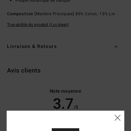
Plaque métallique de marque
Composition
[Matière Principale] 85% Coton, 15% Lin
Traçabilité du produit (Loi Agec)
Livraison & Retours
Avis clients
Note moyenne
3.7
/5
basé sur
3 avis vérifiés
depuis octobre 2025