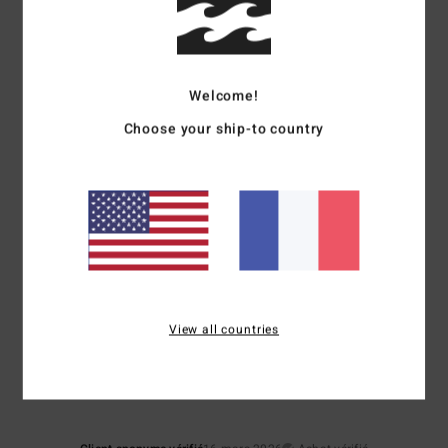
67% de nos clients recommandent ce produit
Confort
Rapport qualité / prix
4.5
3.3
Welcome!
Choose your ship-to country
Taille
Matière
3.0
Trop petit
Trop grand
Coloris
3.7
View all countries
5
/5