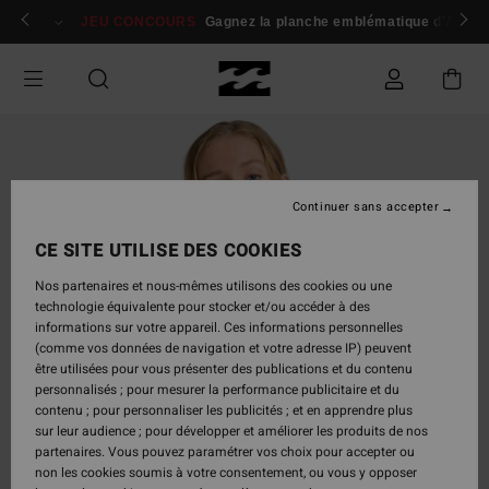
Passer
 membres
Se connecter / s'inscrire
JEU CONCOURS
Gagnez la planche emblématique d'Andy I
à
l'information
sur
le
produit
Continuer sans accepter
CE SITE UTILISE DES COOKIES
Nos partenaires et nous-mêmes utilisons des cookies ou une
technologie équivalente pour stocker et/ou accéder à des
informations sur votre appareil. Ces informations personnelles
(comme vos données de navigation et votre adresse IP) peuvent
être utilisées pour vous présenter des publications et du contenu
personnalisés ; pour mesurer la performance publicitaire et du
contenu ; pour personnaliser les publicités ; et en apprendre plus
sur leur audience ; pour développer et améliorer les produits de nos
partenaires. Vous pouvez paramétrer vos choix pour accepter ou
non les cookies soumis à votre consentement, ou vous y opposer