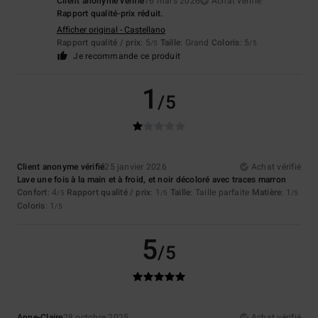
Client anonyme vérifié
16 mars 2026
Achat vérifié
Rapport qualité-prix réduit.
Afficher original - Castellano
Rapport qualité / prix
: 5
Taille
: Grand
Coloris
: 5
/5
/5
Je recommande ce produit
1
/5
Client anonyme vérifié
25 janvier 2026
Achat vérifié
Lave une fois à la main et à froid, et noir décoloré avec traces marron
Confort
: 4
Rapport qualité / prix
: 1
Taille
: Taille parfaite
Matière
: 1
/5
/5
/5
Coloris
: 1
/5
5
/5
Anne-Claire
28 octobre 2025
Achat vérifié