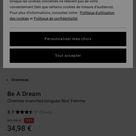
lorsque les cookies concernés ne relèvent pas de votre
consentement (tels que certains cookies de mesure d’audience).
Pour plus d'informations, consultez notre :
Politique d'utilisation
des cookies
et
Politique de confidentialité
Personnaliser mes choix
Tout accepter
Chemises
Be A Dream
Chemise manches longues Noir Femme
3.7
(3 Avis)
69,95 €
50%
34,98 €