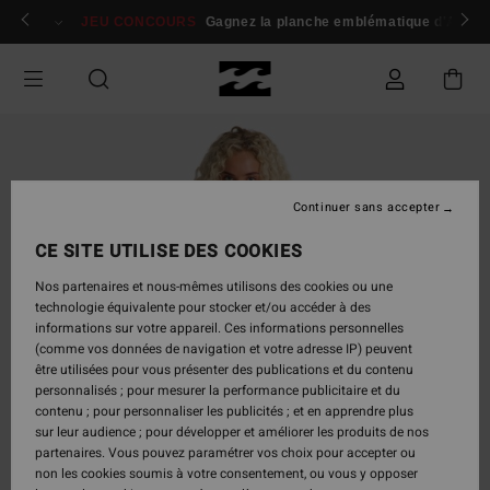
Passer
 membres
Se connecter / s'inscrire
JEU CONCOURS
Gagnez la planche emblématique d'Andy I
à
l'information
sur
le
produit
Continuer sans accepter
CE SITE UTILISE DES COOKIES
Nos partenaires et nous-mêmes utilisons des cookies ou une
technologie équivalente pour stocker et/ou accéder à des
informations sur votre appareil. Ces informations personnelles
(comme vos données de navigation et votre adresse IP) peuvent
être utilisées pour vous présenter des publications et du contenu
personnalisés ; pour mesurer la performance publicitaire et du
contenu ; pour personnaliser les publicités ; et en apprendre plus
sur leur audience ; pour développer et améliorer les produits de nos
partenaires. Vous pouvez paramétrer vos choix pour accepter ou
non les cookies soumis à votre consentement, ou vous y opposer