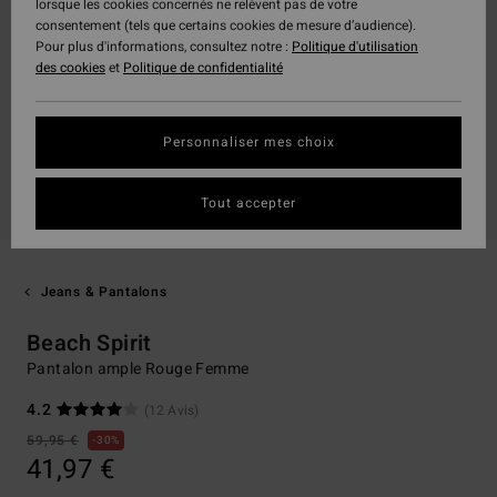
lorsque les cookies concernés ne relèvent pas de votre
consentement (tels que certains cookies de mesure d’audience).
Pour plus d'informations, consultez notre :
Politique d'utilisation
des cookies
et
Politique de confidentialité
Personnaliser mes choix
Tout accepter
Jeans & Pantalons
Beach Spirit
Pantalon ample Rouge Femme
4.2
(12 Avis)
59,95 €
30%
41,97 €