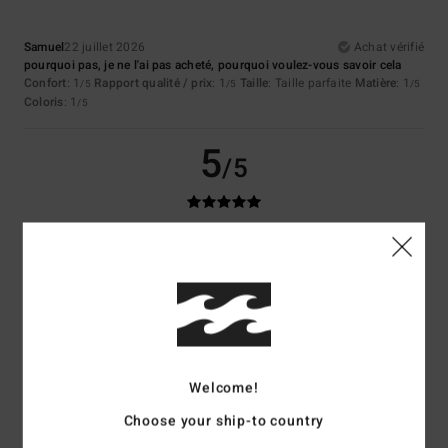
Samuel
22 juillet 2026
Achat vérifié
pourquoi pas, je ne l'ai pas acheté, pourquoi voulez-vous savoir cela
Confort
: 1
Rapport qualité / prix
: 1
Taille
: Taille parfaite
Matière
: 1
/5
/5
/5
Coloris
: 1
/5
5
/5
Horthense
30 juin 2026
Achat vérifié
Sympa
Confort
: 5
Rapport qualité / prix
: 4
Taille
: Taille parfaite
Matière
: 5
/5
/5
/5
Coloris
: 5
/5
Je recommande ce produit
5
Welcome!
/5
Choose your ship-to country