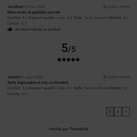
Jonathan
18 mai 2026
Achat vérifié
Beau rendu et agréable a porter
Confort
: 5
Rapport qualité / prix
: 4
Taille
: Taille parfaite
Matière
: 5
/5
/5
/5
Coloris
: 5
/5
Je recommande ce produit
5
/5
Juliette
25 avril 2026
Achat vérifié
Taille impeccable et très confortable
Confort
: 5
Rapport qualité / prix
: 4
Taille
: Taille parfaite
Matière
: 5
/5
/5
/5
Coloris
: 5
/5
1
2
>
Vérifié par
TrustVille