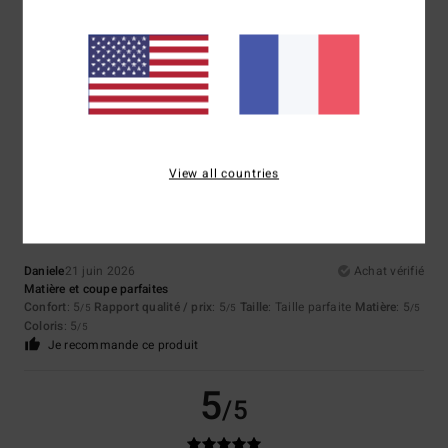
Jose
29 juin 2026
Achat vérifié
porque toso es perfecto
Confort
: 5
Rapport qualité / prix
: 5
Taille
: Trop grand
Matière
: 5
/5
/5
/5
Coloris
: 5
/5
Je recommande ce produit
5
/5
View all countries
Daniele
21 juin 2026
Achat vérifié
Matière et coupe parfaites
Confort
: 5
Rapport qualité / prix
: 5
Taille
: Taille parfaite
Matière
: 5
/5
/5
/5
Coloris
: 5
/5
Je recommande ce produit
5
/5