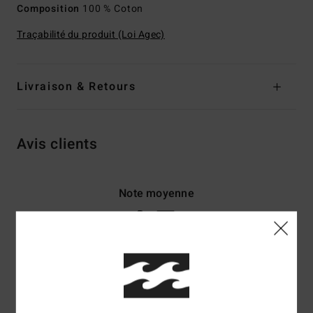
Composition
100 % Coton
Traçabilité du produit (Loi Agec)
Livraison & Retours
Avis clients
Note moyenne
4.7
/5
basé sur
3 avis vérifiés
depuis janvier 2026
33% de nos clients recommandent ce produit