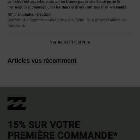
Le t-shirt est superbe, mais on ne trouve pas le short que porte le
mannequin (dommage), car les deux articles vont très bien ensemble.
Afficher original - Deutsch
Confort
: 4
Rapport qualité / prix
: 4
Taille
: Trop grand
Matière
: 4
/5
/5
/5
Coloris
: 4
/5
Vérifié par
TrustVille
Articles vus récemment
15% SUR VOTRE
PREMIÈRE COMMANDE*