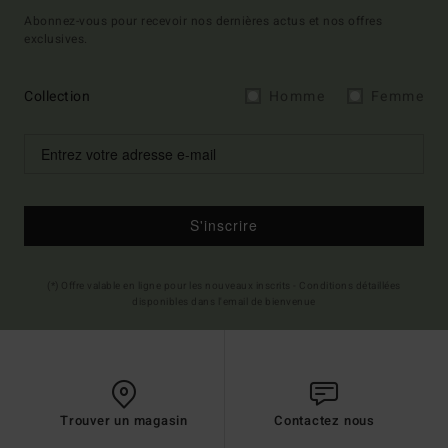
Abonnez-vous pour recevoir nos dernières actus et nos offres
exclusives.
Collection
Homme
Femme
S'inscrire
(*) Offre valable en ligne pour les nouveaux inscrits - Conditions détaillées
disponibles dans l'email de bienvenue
Trouver un magasin
Contactez nous