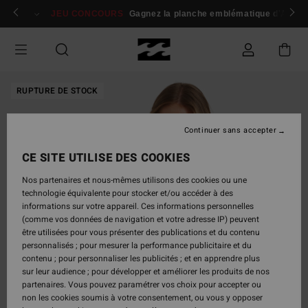
Passer
 membres
Se connecter / s'inscrire
JEU CONCOURS
Gagnez la planche emblématique d'Andy I
à
l'information
sur
le
produit
RUPTURE DE STOCK
Continuer sans accepter
CE SITE UTILISE DES COOKIES
Nos partenaires et nous-mêmes utilisons des cookies ou une
technologie équivalente pour stocker et/ou accéder à des
informations sur votre appareil. Ces informations personnelles
(comme vos données de navigation et votre adresse IP) peuvent
être utilisées pour vous présenter des publications et du contenu
personnalisés ; pour mesurer la performance publicitaire et du
contenu ; pour personnaliser les publicités ; et en apprendre plus
sur leur audience ; pour développer et améliorer les produits de nos
partenaires. Vous pouvez paramétrer vos choix pour accepter ou
non les cookies soumis à votre consentement, ou vous y opposer