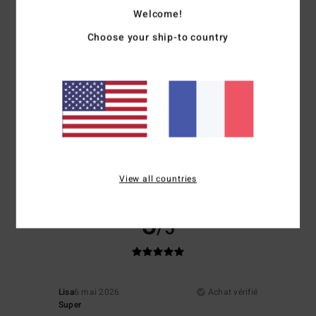
Confort
Rapport qualité / prix
Welcome!
4.0
4.3
Choose your ship-to country
Taille
Matière
4.0
Trop petit
Trop grand
Coloris
4.3
View all countries
5
/5
Lisa
6 mai 2026
Achat vérifié
Super