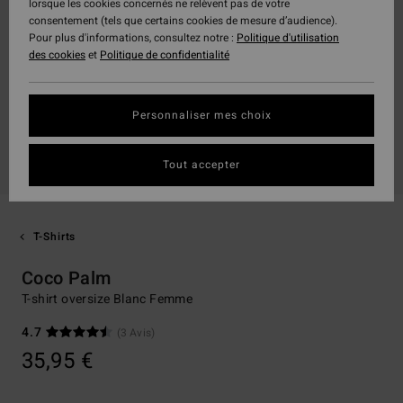
lorsque les cookies concernés ne relèvent pas de votre
consentement (tels que certains cookies de mesure d’audience).
Pour plus d'informations, consultez notre :
Politique d'utilisation
des cookies
et
Politique de confidentialité
Personnaliser mes choix
Tout accepter
T-Shirts
Coco Palm
T-shirt oversize Blanc Femme
4.7
(3 Avis)
35,95 €