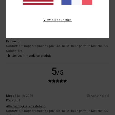
5
/5
View all countries
Sergio
9 juillet 2026
Achat vérifié
Es bueno
Confort
: 5
Rapport qualité / prix
: 4
Taille
: Taille parfaite
Matière
: 5
/5
/5
/5
Coloris
: 5
/5
Je recommande ce produit
5
/5
Diego
8 juillet 2026
Achat vérifié
D'accord !
Afficher original - Castellano
Confort
: 5
Rapport qualité / prix
: 5
Taille
: Taille parfaite
Matière
: 5
/5
/5
/5