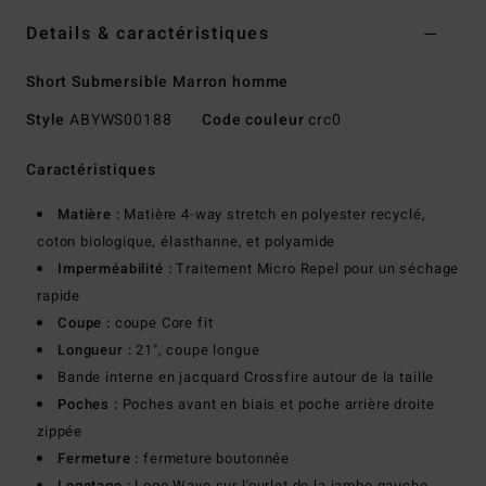
Details & caractéristiques
Short Submersible Marron homme
Style
ABYWS00188
Code couleur
crc0
Caractéristiques
Matière :
Matière 4-way stretch en polyester recyclé,
coton biologique, élasthanne, et polyamide
Imperméabilité :
Traitement Micro Repel pour un séchage
rapide
Coupe :
coupe Core fit
Longueur :
21", coupe longue
Bande interne en jacquard Crossfire autour de la taille
Poches :
Poches avant en biais et poche arrière droite
zippée
Fermeture :
fermeture boutonnée
Logotage :
Logo Wave sur l'ourlet de la jambe gauche