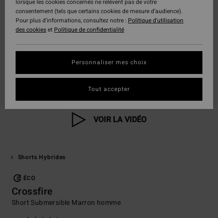
lorsque les cookies concernés ne relèvent pas de votre
consentement (tels que certains cookies de mesure d’audience).
Pour plus d'informations, consultez notre :
Politique d'utilisation
des cookies
et
Politique de confidentialité
Personnaliser mes choix
Tout accepter
VOIR LA VIDÉO
Shorts Hybrides
ÉCO
Crossfire
Short Submersible Marron homme