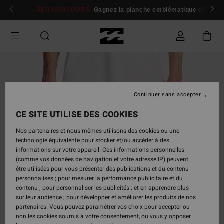
Passer
 membres
Se connecter / s'inscrire
JEU CONCOURS
Gagnez la planche emblématique d'Andy I
à
l'information
sur
le
produit
Continuer sans accepter
CE SITE UTILISE DES COOKIES
Nos partenaires et nous-mêmes utilisons des cookies ou une
technologie équivalente pour stocker et/ou accéder à des
informations sur votre appareil. Ces informations personnelles
(comme vos données de navigation et votre adresse IP) peuvent
être utilisées pour vous présenter des publications et du contenu
personnalisés ; pour mesurer la performance publicitaire et du
contenu ; pour personnaliser les publicités ; et en apprendre plus
sur leur audience ; pour développer et améliorer les produits de nos
partenaires. Vous pouvez paramétrer vos choix pour accepter ou
non les cookies soumis à votre consentement, ou vous y opposer