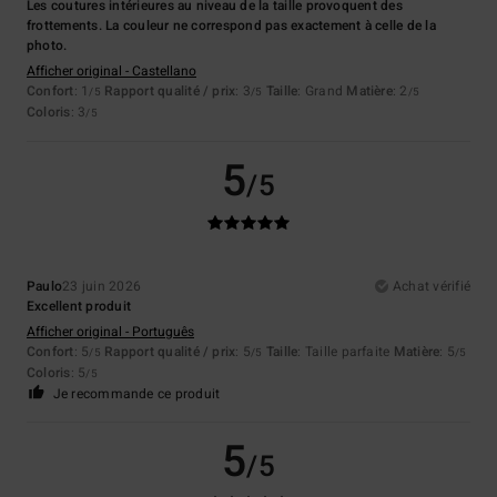
Les coutures intérieures au niveau de la taille provoquent des
frottements. La couleur ne correspond pas exactement à celle de la
photo.
Afficher original - Castellano
Confort
: 1
Rapport qualité / prix
: 3
Taille
: Grand
Matière
: 2
/5
/5
/5
Coloris
: 3
/5
5
/5
Paulo
23 juin 2026
Achat vérifié
Excellent produit
Afficher original - Português
Confort
: 5
Rapport qualité / prix
: 5
Taille
: Taille parfaite
Matière
: 5
/5
/5
/5
Coloris
: 5
/5
Je recommande ce produit
5
/5