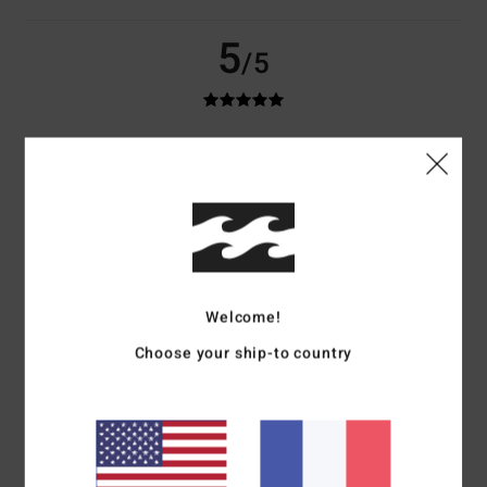
5
/5
Kriss
10 juillet 2026
Achat vérifié
Excellent produit
Confort
: 5
Rapport qualité / prix
: 5
Taille
: Taille parfaite
Matière
: 5
/5
/5
/5
Coloris
: 5
/5
5
/5
Welcome!
Choose your ship-to country
Christophe
9 juillet 2026
Achat vérifié
Parfait
Confort
: 5
Rapport qualité / prix
: 5
Taille
: Taille parfaite
Matière
: 5
/5
/5
/5
Coloris
: 5
/5
Je recommande ce produit