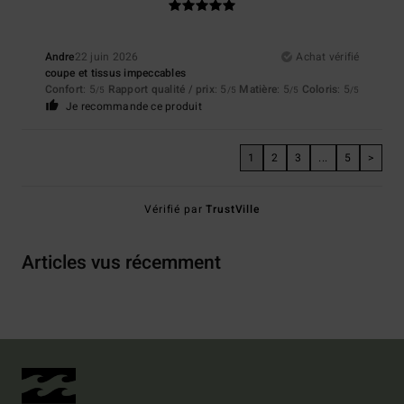
Andre
22 juin 2026
Achat vérifié
coupe et tissus impeccables
Confort
: 5
Rapport qualité / prix
: 5
Matière
: 5
Coloris
: 5
/5
/5
/5
/5
Je recommande ce produit
1
2
3
...
5
>
Vérifié par
TrustVille
Articles vus récemment