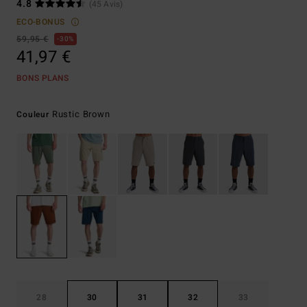
4.8
(45 Avis)
ECO-BONUS
59,95 €
30%
41,97 €
BONS PLANS
Rustic Brown
Couleur
28
30
31
32
33