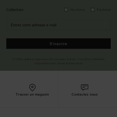
Collection
Homme
Femme
S'inscrire
(*) Offre valable en ligne pour les nouveaux inscrits - Conditions détaillées
disponibles dans l'email de bienvenue
Trouver un magasin
Contactez nous