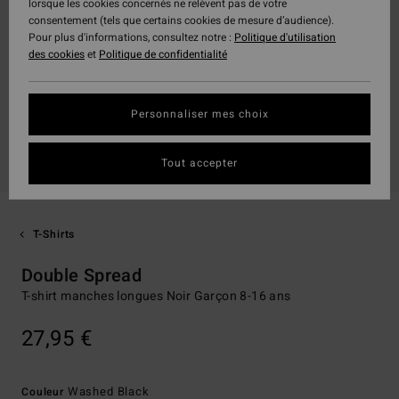
lorsque les cookies concernés ne relèvent pas de votre
consentement (tels que certains cookies de mesure d’audience).
Pour plus d'informations, consultez notre :
Politique d'utilisation
des cookies
et
Politique de confidentialité
Personnaliser mes choix
Tout accepter
T-Shirts
Double Spread
T-shirt manches longues Noir Garçon 8-16 ans
27,95 €
Washed Black
Couleur