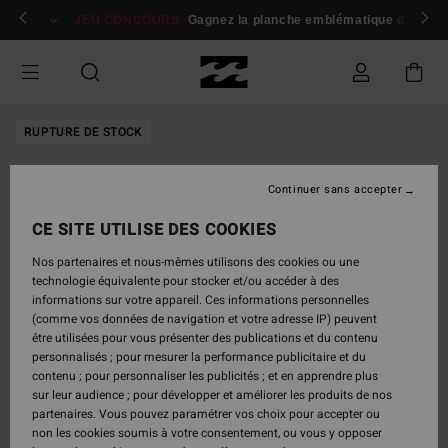
Passer
 membres
Se connecter / s'inscrire
JEU CONCOURS
Gagnez la planche emblématique d'Andy I
à
l'information
sur
le
produit
RUPTURE DE STOCK
Continuer sans accepter
CE SITE UTILISE DES COOKIES
Nos partenaires et nous-mêmes utilisons des cookies ou une
technologie équivalente pour stocker et/ou accéder à des
informations sur votre appareil. Ces informations personnelles
(comme vos données de navigation et votre adresse IP) peuvent
être utilisées pour vous présenter des publications et du contenu
personnalisés ; pour mesurer la performance publicitaire et du
contenu ; pour personnaliser les publicités ; et en apprendre plus
sur leur audience ; pour développer et améliorer les produits de nos
partenaires. Vous pouvez paramétrer vos choix pour accepter ou
non les cookies soumis à votre consentement, ou vous y opposer