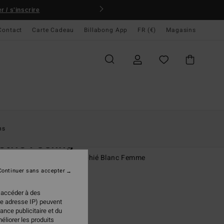
 / s'inscrire
Contact
Carte Cadeau
Billabong App
FR (€)
Magasins
ccueil
Femme
Vêtements
T-Shirts
ns
ctric Feeling
rt manches courtes sérigraphié Blanc Femme
Continuer sans accepter
(1 Avis)
 €
50%
 accéder à des
98 €
re adresse IP) peuvent
ance publicitaire et du
PLANS
éliorer les produits