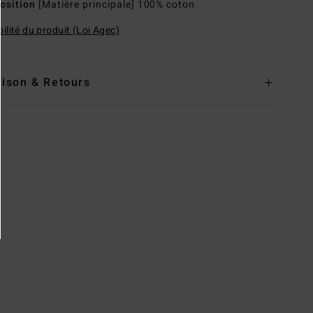
osition
[Matière principale] 100% coton
ilité du produit (Loi Agec)
aison & Retours