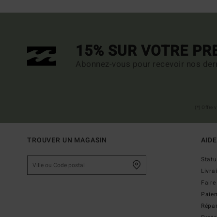
15% SUR VOTRE P
Abonnez-vous pour recevoir nos dern
(*) Offre
TROUVER UN MAGASIN
AIDE
Stat
Livra
Faire
Paie
Répar