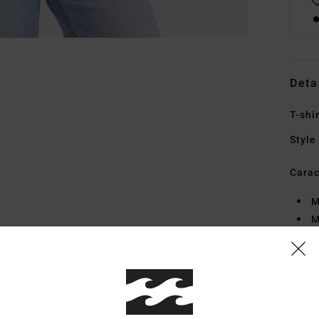
Deta
T-shi
Style
Carac
M
M
c
C
I
T