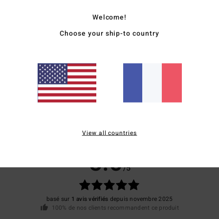
Comp
Welcome!
Traçab
Choose your ship-to country
Livr
View all countries
Note moyenne
5.0
/5
basé sur
1 avis vérifiés
depuis novembre 2025
100% de nos clients recommandent ce produit