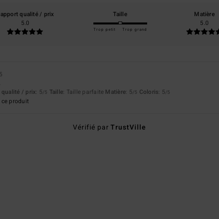
apport qualité / prix
Taille
Matière
5.0
5.0
Trop petit
Trop grand
5
.
qualité / prix
: 5
Taille
: Taille parfaite
Matière
: 5
Coloris
: 5
/5
/5
/5
ce produit
Vérifié par
TrustVille