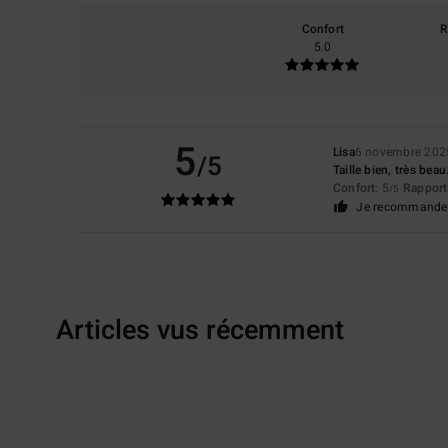
Confort
R
5.0
5
Lisa
6 novembre 202
/5
Taille bien, très beau
Confort
: 5
Rapport 
/5
Je recommande 
Articles vus récemment