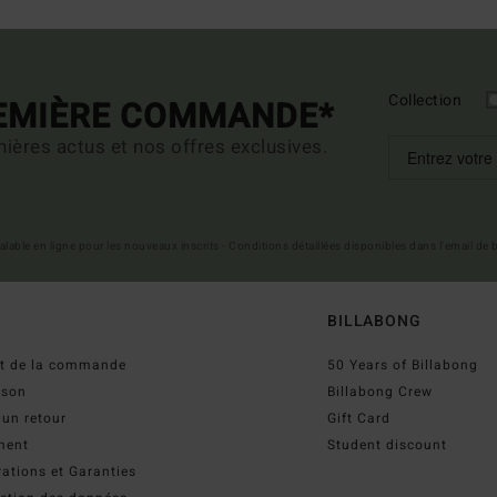
Collection
REMIÈRE COMMANDE*
ières actus et nos offres exclusives.
 valable en ligne pour les nouveaux inscrits - Conditions détaillées disponibles dans l'email de
BILLABONG
ut de la commande
50 Years of Billabong
ison
Billabong Crew
 un retour
Gift Card
ment
Student discount
ations et Garanties