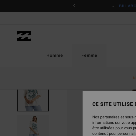
Passer
ciper
BILLAB
à
l'information
sur
le
produit
Homme
Femme
N
CE SITE UTILISE
Nos partenaires et nous-
informations sur votre a
être utilisées pour vous 
contenu ; pour personnalis