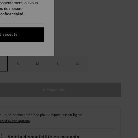
consentement, ou vous
ies de mesure
Salt Crystal
ur
onfidentialité
t accepter
S
M
L
XL
Indisponible
aille sélectionnée n'est plus disponible en ligne.
ver d'autres options
Voir la disponibilité en magasin