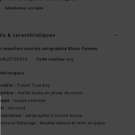
Sélectionnez une taille
ils & caractéristiques
rt manches courtes sérigraphié Blanc Femme
UBJZT00510
Code couleur
scs
téristiques
odèle :
T-shirt True boy
atière :
maille loose en jersey de coton
oupe :
coupe oversize
ol :
col rond
llustration :
sérigraphie à l'encre douce
einture/Délavage : Modèle délavé et teint en pièce