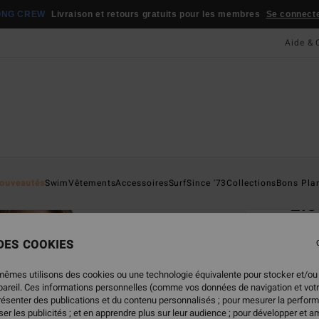
ONG CREW
Livraison et retours gratuits pour les membres
Se connecter
Aide & 
Page D'a
ouveautés
Swim
Vêtements
Accessoires
Surf
Since '73
Collections
Bons Pla
Ele
T-shi
 DES COOKIES
5.0
35,95
mêmes utilisons des cookies ou une technologie équivalente pour stocker et/ou
17,
ppareil. Ces informations personnelles (comme vos données de navigation et vot
présenter des publications et du contenu personnalisés ; pour mesurer la perform
BONS 
er les publicités ; et en apprendre plus sur leur audience ; pour développer et am