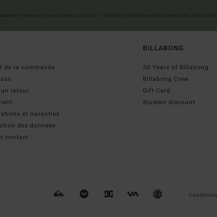
 valable en ligne pour les nouveaux inscrits - Conditions détaillées disponibles dans l'email de
BILLABONG
ut de la commande
50 Years of Billabong
ison
Billabong Crew
 un retour
Gift Card
ment
Student discount
ations et Garanties
ection des données
t contact
Conditions 