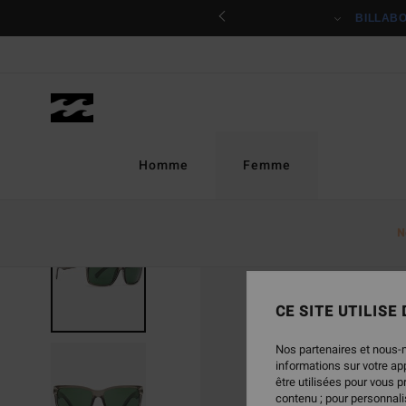
Passer
ciper
BILLAB
à
l'information
sur
le
produit
Homme
Femme
N
CE SITE UTILISE
Nos partenaires et nous-
informations sur votre a
être utilisées pour vous 
contenu ; pour personnalis