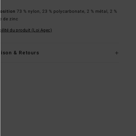
osition
73 % nylon, 23 % polycarbonate, 2 % métal, 2 %
e de zinc
ilité du produit (Loi Agec)
aison & Retours