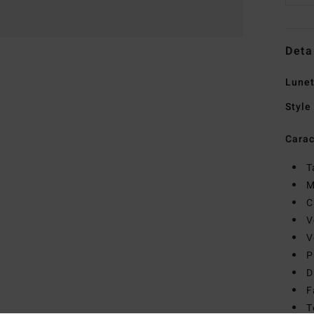
Deta
Lunet
Style
Carac
T
M
C
V
V
P
D
F
T