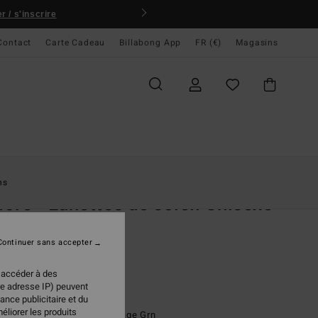
 / s'inscrire
Contact
Carte Cadeau
Billabong App
FR (€)
Magasins
ccueil
Femme
Accessoires
Lunettes De Soleil
ns
ore - Lunettes de soleil Unisexe
tes de soleil Homme
Continuer sans accepter
(1 Avis)
,00 €
 accéder à des
re adresse IP) peuvent
ance publicitaire et du
éliorer les produits
Vintage Grey Trans/vintage Grn
ur