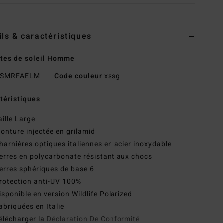
ils & caractéristiques
tes de soleil Homme
SMRFAELM
Code couleur
xssg
téristiques
aille Large
onture injectée en grilamid
harnières optiques italiennes en acier inoxydable
erres en polycarbonate résistant aux chocs
erres sphériques de base 6
rotection anti-UV 100%
isponible en version Wildlife Polarized
abriquées en Italie
élécharger la
Déclaration De Conformité