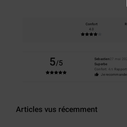
Confort
R
4.0
5
Sebastien
27 mai 20
/5
Superbe
Confort
: 4
Rapport 
/5
Je recommande 
Articles vus récemment