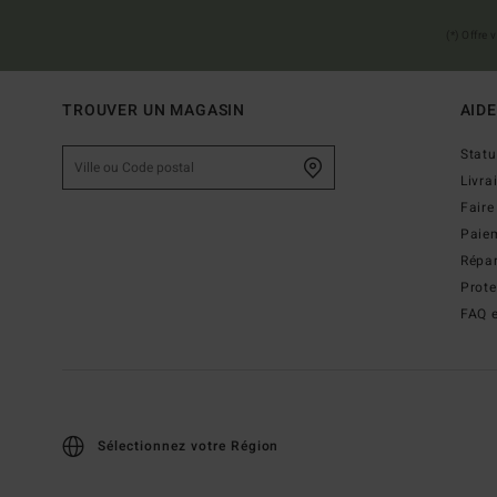
(*) Offre
TROUVER UN MAGASIN
AIDE
Stat
Livra
Faire
Paie
Répar
Prot
FAQ e
Sélectionnez votre Région