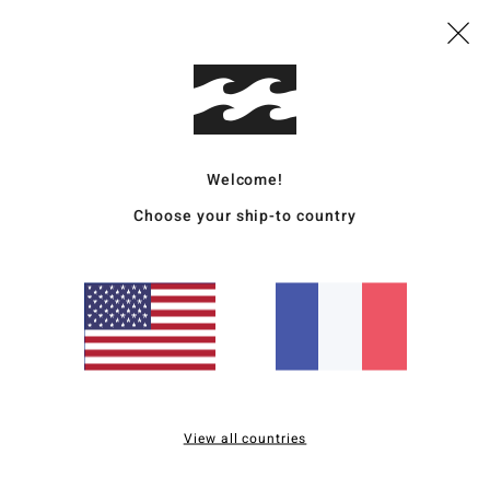
Comp
alliag
Traçab
Welcome!
Livr
Choose your ship-to country
Note moyenne
5.0
/5
View all countries