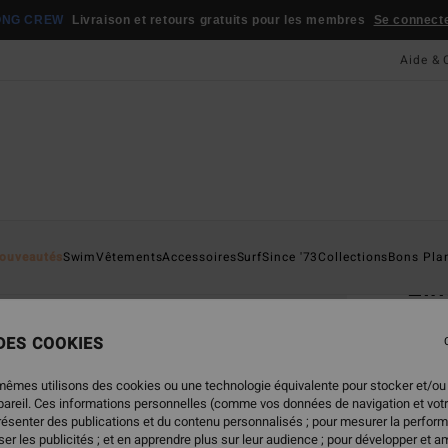
ONG CREW
Livraison et retours gratuits pour les membres
Se connecter
Aide & 
Page D'a
ouveautés
Swim
Vêtements
Accessoires
Surf
Since '73
Collections
Bons Pla
Elm
Lunet
 DES COOKIES
5.0
100
mêmes utilisons des cookies ou une technologie équivalente pour stocker et/ou
ppareil. Ces informations personnelles (comme vos données de navigation et vot
présenter des publications et du contenu personnalisés ; pour mesurer la perform
er les publicités ; et en apprendre plus sur leur audience ; pour développer et am
Coule