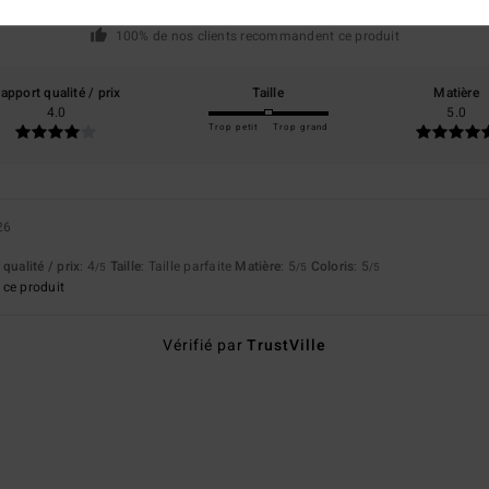
basé sur
1 avis vérifiés
depuis mai 2026
100% de nos clients recommandent ce produit
apport qualité / prix
Taille
Matière
4.0
5.0
Trop petit
Trop grand
26
qualité / prix
: 4
Taille
: Taille parfaite
Matière
: 5
Coloris
: 5
/5
/5
/5
ce produit
Vérifié par
TrustVille